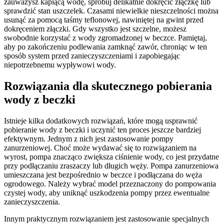
zauważysz kapiącą wodę, spróbuj delikatnie dokręcić złączkę lub
sprawdzić stan uszczelek. Czasami niewielkie nieszczelności można
usunąć za pomocą taśmy teflonowej, nawiniętej na gwint przed
dokręceniem złączki. Gdy wszystko jest szczelne, możesz
swobodnie korzystać z wody zgromadzonej w beczce. Pamiętaj,
aby po zakończeniu podlewania zamknąć zawór, chroniąc w ten
sposób system przed zanieczyszczeniami i zapobiegając
niepotrzebnemu wypływowi wody.
Rozwiązania dla skutecznego pobierania
wody z beczki
Istnieje kilka dodatkowych rozwiązań, które mogą usprawnić
pobieranie wody z beczki i uczynić ten proces jeszcze bardziej
efektywnym. Jednym z nich jest zastosowanie pompy
zanurzeniowej. Choć może wydawać się to rozwiązaniem na
wyrost, pompa znacząco zwiększa ciśnienie wody, co jest przydatne
przy podłączaniu zraszaczy lub długich węży. Pompa zanurzeniowa
umieszczana jest bezpośrednio w beczce i podłączana do węża
ogrodowego. Należy wybrać model przeznaczony do pompowania
czystej wody, aby uniknąć uszkodzenia pompy przez ewentualne
zanieczyszczenia.
Innym praktycznym rozwiązaniem jest zastosowanie specjalnych