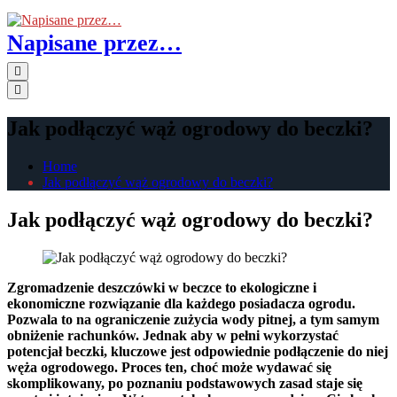
Skip
to
Napisane przez…
the
content
Primary
Menu
Jak podłączyć wąż ogrodowy do beczki?
Home
Jak podłączyć wąż ogrodowy do beczki?
Jak podłączyć wąż ogrodowy do beczki?
Zgromadzenie deszczówki w beczce to ekologiczne i
ekonomiczne rozwiązanie dla każdego posiadacza ogrodu.
Pozwala to na ograniczenie zużycia wody pitnej, a tym samym
obniżenie rachunków. Jednak aby w pełni wykorzystać
potencjał beczki, kluczowe jest odpowiednie podłączenie do niej
węża ogrodowego. Proces ten, choć może wydawać się
skomplikowany, po poznaniu podstawowych zasad staje się