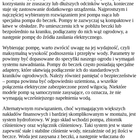
korzystaniu ze zraszaczy lub dłuższych odcinków węża, konieczne
staje się zastosowanie dodatkowego urządzenia. Najprostszym i
najczęściej wybieranym rozwiązaniem jest pompa ssąca lub
specjalna pompa do beczek. Pompy te zazwyczaj są kompaktowe i
łatwe w obsłudze. Po umieszczeniu ich w pobliżu beczki lub
bezpośrednio na kraniku, podłączamy do nich wąż ogrodowy, a
następnie pompę do źródła zasilania elektrycznego.
Wybierając pompę, warto zwrócić uwagę na jej wydajność, czyli
maksymalną wysokość podnoszenia i przepływ wody. Parametry te
powinny być dopasowane do specyfiki naszego ogrodu i wymagań
systemu nawadniania. Pompy do beczek często posiadają specjalne
adaptery, które ułatwiają podłączenie ich do standardowych
kraników ogrodowych. Należy również pamiętać o bezpieczeństwie
– pompa powinna być odpowiednio uziemiona, a wszelkie
połączenia elektryczne zabezpieczone przed wilgocią. Niektóre
modele pomp są samoczynnie zasysające, co oznacza, że nie
wymagają wcześniejszego napełnienia wodą.
Alternatywnym rozwiązaniem, choć wymagającym większych
nakładów finansowych i bardziej skomplikowanym w montażu, jest
system hydroforowy. W jego skład wchodzi pompa, zbiornik
ciśnieniowy oraz wyłącznik ciśnieniowy. Taki system jest w stanie
zapewnić stałe i stabilne ciśnienie wody, niezależnie od jej ilości w
beczce. Woda jest zasysana z beczki, a następnie wtłaczana do