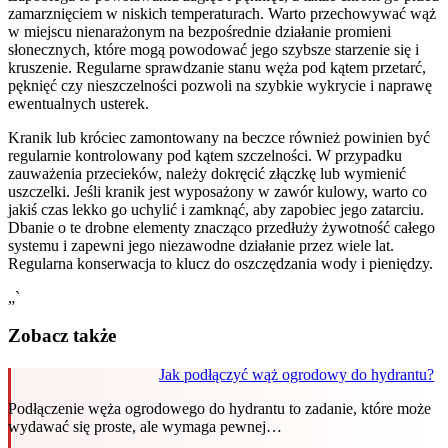
zamarznięciem w niskich temperaturach. Warto przechowywać wąż
w miejscu nienarażonym na bezpośrednie działanie promieni
słonecznych, które mogą powodować jego szybsze starzenie się i
kruszenie. Regularne sprawdzanie stanu węża pod kątem przetarć,
pęknięć czy nieszczelności pozwoli na szybkie wykrycie i naprawę
ewentualnych usterek.
Kranik lub króciec zamontowany na beczce również powinien być
regularnie kontrolowany pod kątem szczelności. W przypadku
zauważenia przecieków, należy dokręcić złączkę lub wymienić
uszczelki. Jeśli kranik jest wyposażony w zawór kulowy, warto co
jakiś czas lekko go uchylić i zamknąć, aby zapobiec jego zatarciu.
Dbanie o te drobne elementy znacząco przedłuży żywotność całego
systemu i zapewni jego niezawodne działanie przez wiele lat.
Regularna konserwacja to klucz do oszczędzania wody i pieniędzy.
„`
Zobacz także
Jak podłączyć wąż ogrodowy do hydrantu?
Podłączenie węża ogrodowego do hydrantu to zadanie, które może
wydawać się proste, ale wymaga pewnej…