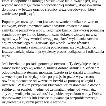
które są odporne na korozję i stosunkowo tanie. Ważne jest, aby
wybrać model z gwintem o odpowiedniej średnicy, dopasowanym
do otworu w beczce oraz do średnicy węża ogrodowego, który
zamierzasz podłączyć.
Popularnym rozwiązaniem jest zastosowanie kranika z zaworem
kulowym, który umożliwia łatwe i szybkie otwieranie oraz
zamykanie przepływu wody. Tego typu kraniki zazwyczaj posiadają
standardowy gwint, do którego można dokręcić złączkę na wąż
ogrodowy. Należy zwrócić uwagę na jakość wykonania zaworu,
aby zapewnić jego długotrwałą sprawność. Warto również
rozważyć kraniki z możliwością podłączenia szybkozłączki, co
jeszcze bardziej ułatwi i przyspieszy proces podłączania i odłączania
węża.
Jeśli beczka nie posiada gotowego otworu, a Ty decydujesz się na
samodzielne jego wykonanie, musisz dobrać kranik lub króciec z
odpowiednim systemem montażu. Często są to złączki z gwintem
zewnętrznym i nakrętką, które po przejściu przez wywiercony
otwór są mocowane od wewnątrz beczki za pomocą nakrętki i
uszczelki. W takim przypadku kluczowe jest zastosowanie dwóch
solidnych uszczelek – jednej od zewnątrz i jednej od wewnątrz –
aby zapewnić pełną szczelność i zapobiec wyciekom wody. Dobrze
dopasowany kranik lub króciec to gwarancja bezproblemowego
użytkowania systemu przez wiele sezonów.