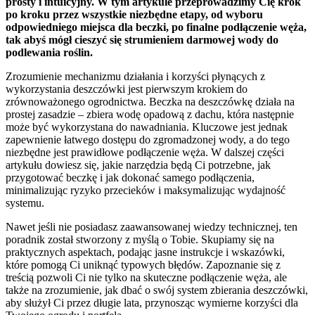
prosty i intuicyjny. W tym artykule przeprowadzimy Cię krok
po kroku przez wszystkie niezbędne etapy, od wyboru
odpowiedniego miejsca dla beczki, po finalne podłączenie węża,
tak abyś mógł cieszyć się strumieniem darmowej wody do
podlewania roślin.
Zrozumienie mechanizmu działania i korzyści płynących z
wykorzystania deszczówki jest pierwszym krokiem do
zrównoważonego ogrodnictwa. Beczka na deszczówkę działa na
prostej zasadzie – zbiera wodę opadową z dachu, która następnie
może być wykorzystana do nawadniania. Kluczowe jest jednak
zapewnienie łatwego dostępu do zgromadzonej wody, a do tego
niezbędne jest prawidłowe podłączenie węża. W dalszej części
artykułu dowiesz się, jakie narzędzia będą Ci potrzebne, jak
przygotować beczkę i jak dokonać samego podłączenia,
minimalizując ryzyko przecieków i maksymalizując wydajność
systemu.
Nawet jeśli nie posiadasz zaawansowanej wiedzy technicznej, ten
poradnik został stworzony z myślą o Tobie. Skupiamy się na
praktycznych aspektach, podając jasne instrukcje i wskazówki,
które pomogą Ci uniknąć typowych błędów. Zapoznanie się z
treścią pozwoli Ci nie tylko na skuteczne podłączenie węża, ale
także na zrozumienie, jak dbać o swój system zbierania deszczówki,
aby służył Ci przez długie lata, przynosząc wymierne korzyści dla