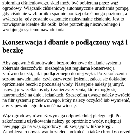
zbiornika ciśnieniowego, skąd może być pobierana przez wąż
ogrodowy. Włącznik ciśnieniowy automatycznie uruchamia pompę,
gdy ciśnienie w zbiorniku spadnie poniżej określonego poziomu, a
wyłącza ją, gdy zostanie osiągnięte maksymalne ciśnienie. Jest to
rozwiązanie idealne dla osób, które potrzebują niezawodnego i
wydajnego systemu nawadniania.
Konserwacja i dbanie o podłączony wąż i
beczkę
Aby zapewnić długotrwałe i bezproblemowe działanie systemu
zbierania deszczówki, niezbędna jest regularna konserwacja
zarówno beczki, jak i podłączonego do niej węża. Po zakończeniu
sezonu nawadniania, czyli zazwyczaj jesienią, zaleca się dokładne
opróżnienie beczki z pozostałej wody. Następnie należy ją umyć,
usuwając wszelkie osady i zanieczyszczenia, które mogły się
nagromadzić na dnie i ściankach. Szczególną uwagę należy zwrócić
na filtr systemu przelewowego, który należy oczyścić lub wymienić,
aby zapewnić jego drożność na wiosnę.
Wąż ogrodowy również wymaga odpowiedniej pielęgnacji. Po
zakończeniu użytkowania należy go opróżnić z wody, najlepiej
nawijając go na wąż ogrodowy lub zwijając w luźne kręgi.
Zapobiega to powstawaniu zagięć i pęknięć, a także chroni go przed