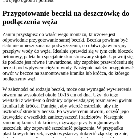
Twojego ogrodu i portfela.
Przygotowanie beczki na deszczówkę do
podłączenia węża
Zanim przystąpisz do właściwego montażu, kluczowe jest
odpowiednie przygotowanie samej beczki. Beczka powinna być
stabilnie umieszczona na podwyższeniu, co ułatwi grawitacyjny
przepływ wody do węża. Idealnie sprawdzi się w tym celu bloczek
betonowy, paleta lub specjalnie skonstruowany stojak. Upewnij się,
że podłoże jest równe i utwardzone, aby zapobiec przewróceniu się
beczki pod wpływem ciężaru wody. Następnie należy przygotować
otwór w beczce na zamontowanie kranika lub króćca, do którego
podłączymy wąż.
W zależności od rodzaju beczki, może ona wymagać wywiercenia
otworu na wysokości około 10-15 cm od dna. Użyj do tego
wiertarki z wiertłem o średnicy odpowiadającej rozmiarowi gwintu
kranika lub króćca. Pamiętaj, aby wiercić ostrożnie, aby nie
uszkodzić struktury beczki. Po wywierceniu otworu, oczyść jego
krawędzie z wszelkich zanieczyszczeń i zadziorów. Następnie
zamontuj kranik lub króciec, używając przy tym gumowych
uszczelek, aby zapewnić szczelność połączenia. W przypadku
plastikowych beczek, często wystarczy dokręcić złączkę ręcznie,