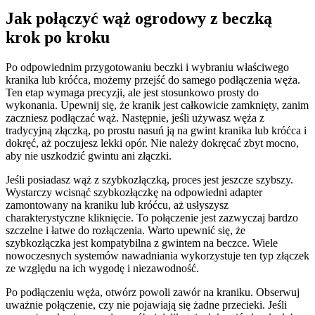
Jak połączyć wąż ogrodowy z beczką
krok po kroku
Po odpowiednim przygotowaniu beczki i wybraniu właściwego
kranika lub króćca, możemy przejść do samego podłączenia węża.
Ten etap wymaga precyzji, ale jest stosunkowo prosty do
wykonania. Upewnij się, że kranik jest całkowicie zamknięty, zanim
zaczniesz podłączać wąż. Następnie, jeśli używasz węża z
tradycyjną złączką, po prostu nasuń ją na gwint kranika lub króćca i
dokręć, aż poczujesz lekki opór. Nie należy dokręcać zbyt mocno,
aby nie uszkodzić gwintu ani złączki.
Jeśli posiadasz wąż z szybkozłączką, proces jest jeszcze szybszy.
Wystarczy wcisnąć szybkozłączkę na odpowiedni adapter
zamontowany na kraniku lub króćcu, aż usłyszysz
charakterystyczne kliknięcie. To połączenie jest zazwyczaj bardzo
szczelne i łatwe do rozłączenia. Warto upewnić się, że
szybkozłączka jest kompatybilna z gwintem na beczce. Wiele
nowoczesnych systemów nawadniania wykorzystuje ten typ złączek
ze względu na ich wygodę i niezawodność.
Po podłączeniu węża, otwórz powoli zawór na kraniku. Obserwuj
uważnie połączenie, czy nie pojawiają się żadne przecieki. Jeśli