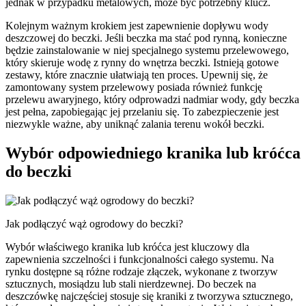
jednak w przypadku metalowych, może być potrzebny klucz.
Kolejnym ważnym krokiem jest zapewnienie dopływu wody
deszczowej do beczki. Jeśli beczka ma stać pod rynną, konieczne
będzie zainstalowanie w niej specjalnego systemu przelewowego,
który skieruje wodę z rynny do wnętrza beczki. Istnieją gotowe
zestawy, które znacznie ułatwiają ten proces. Upewnij się, że
zamontowany system przelewowy posiada również funkcję
przelewu awaryjnego, który odprowadzi nadmiar wody, gdy beczka
jest pełna, zapobiegając jej przelaniu się. To zabezpieczenie jest
niezwykle ważne, aby uniknąć zalania terenu wokół beczki.
Wybór odpowiedniego kranika lub króćca
do beczki
Jak podłączyć wąż ogrodowy do beczki?
Wybór właściwego kranika lub króćca jest kluczowy dla
zapewnienia szczelności i funkcjonalności całego systemu. Na
rynku dostępne są różne rodzaje złączek, wykonane z tworzyw
sztucznych, mosiądzu lub stali nierdzewnej. Do beczek na
deszczówkę najczęściej stosuje się kraniki z tworzywa sztucznego,