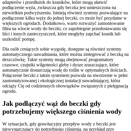
adapterów i przedłużek do kraników, które mogą ułatwić
podłączenie węża, zwłaszcza gdy beczka jest umieszczona na
niewielkim podwyższeniu. Istnieją również systemy pozwalające na
podłączenie kilku węży do jednej beczki, co może być przydatne w
większych ogrodach. Dodatkowo, warto rozważyć zamontowanie
filtra na wlocie wody do beczki, co zapobiegnie przedostawaniu się
liści i innych zanieczyszczeń, które mogłyby zapchać kranik lub
uszkodzić pompę.
Dla osób ceniących sobie wygodę, dostępne są również systemy
automatycznego nawadniania, które można zintegrować z beczką na
deszczówkę. Takie systemy mogą obejmować programatory
czasowe, czujniki wilgotności gleby i dysze zraszczające, które
automatycznie dostarczają wodę do roślin w optymalnych ilościach.
Połączenie beczki z takim systemem pozwala na stworzenie w pełni
zautomatyzowanej i ekologicznej instalacji nawadniającej, która
odciąży Cię od codziennych obowiązków związanych z pielęgnacją
ogrodu.
Jak podłączyć wąż do beczki gdy
potrzebujemy większego ciśnienia wody
W sytuacjach, gdy grawitacyjny przepływ wody z beczki jest
niewystarczający do potrzebnego ciśnienia, na przykład przy