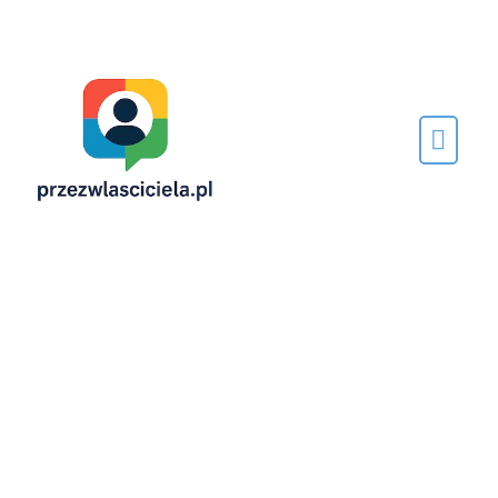
Napisane
przez…