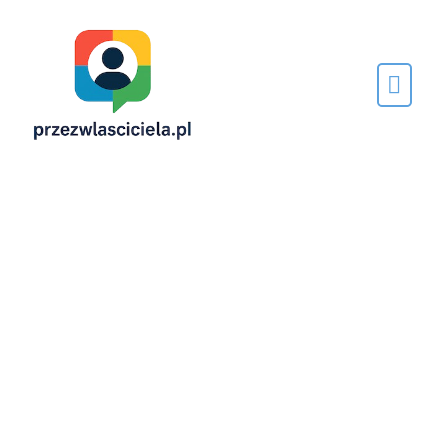
Napisane
przez…