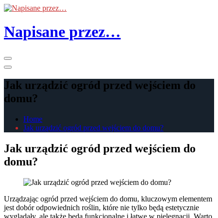
Skip
to
the
Napisane przez…
content
Primary
Menu
Jak urządzić ogród przed wejściem do
domu?
Home
Jak urządzić ogród przed wejściem do domu?
Jak urządzić ogród przed wejściem do
domu?
Urządzając ogród przed wejściem do domu, kluczowym elementem
jest dobór odpowiednich roślin, które nie tylko będą estetycznie
wyglądały, ale także będą funkcjonalne i łatwe w pielęgnacji. Warto