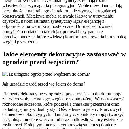
meble – drewno, metal czy rattan syntetyczny mają różne
właściwości i wymagania pielęgnacyjne. Meble drewniane nadają
przytulności i naturalnego charakteru, ale wymagają regularnej
konserwacji. Metalowe meble są trwałe i łatwe w utrzymaniu
czystości, natomiast rattan syntetyczny łączy elegancję z
odpornością na warunki atmosferyczne. Dobrze jest również
pomyśleć o dodatkach takich jak poduszki czy parasole
przeciwsłoneczne, które zwiększą komfort użytkowania i urozmaicą
wygląd przestrzeni.
Jakie elementy dekoracyjne zastosować w
ogrodzie przed wejściem?
Jak urządzić ogród przed wejściem do domu?
Elementy dekoracyjne w ogrodzie przed wejściem do domu mogą
znacząco wpłynąć na jego wygląd oraz atmosferę. Warto rozważyć
różnorodne akcesoria, które podkreślą charakter przestrzeni oraz
nadadzą jej indywidualny styl. Oświetlenie to jeden z kluczowych
elementów dekoracyjnych – lampiony czy kinkiety mogą stworzyć
przytulną atmosferę wieczorami oraz podkreślić walory estetyczne
roślinności. Kolejnym interesującym rozwiązaniem są donice z