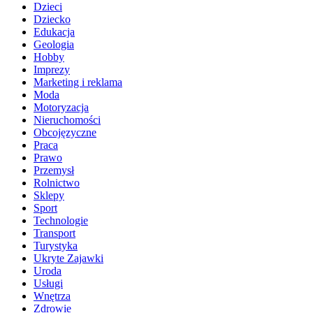
Dzieci
Dziecko
Edukacja
Geologia
Hobby
Imprezy
Marketing i reklama
Moda
Motoryzacja
Nieruchomości
Obcojęzyczne
Praca
Prawo
Przemysł
Rolnictwo
Sklepy
Sport
Technologie
Transport
Turystyka
Ukryte Zajawki
Uroda
Usługi
Wnętrza
Zdrowie