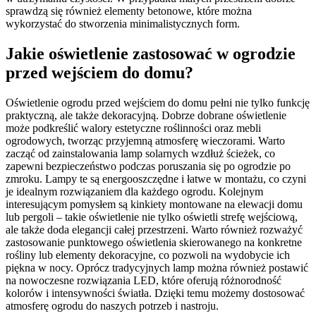
sprawdzą się również elementy betonowe, które można
wykorzystać do stworzenia minimalistycznych form.
Jakie oświetlenie zastosować w ogrodzie
przed wejściem do domu?
Oświetlenie ogrodu przed wejściem do domu pełni nie tylko funkcję
praktyczną, ale także dekoracyjną. Dobrze dobrane oświetlenie
może podkreślić walory estetyczne roślinności oraz mebli
ogrodowych, tworząc przyjemną atmosferę wieczorami. Warto
zacząć od zainstalowania lamp solarnych wzdłuż ścieżek, co
zapewni bezpieczeństwo podczas poruszania się po ogrodzie po
zmroku. Lampy te są energooszczędne i łatwe w montażu, co czyni
je idealnym rozwiązaniem dla każdego ogrodu. Kolejnym
interesującym pomysłem są kinkiety montowane na elewacji domu
lub pergoli – takie oświetlenie nie tylko oświetli strefę wejściową,
ale także doda elegancji całej przestrzeni. Warto również rozważyć
zastosowanie punktowego oświetlenia skierowanego na konkretne
rośliny lub elementy dekoracyjne, co pozwoli na wydobycie ich
piękna w nocy. Oprócz tradycyjnych lamp można również postawić
na nowoczesne rozwiązania LED, które oferują różnorodność
kolorów i intensywności światła. Dzięki temu możemy dostosować
atmosferę ogrodu do naszych potrzeb i nastroju.