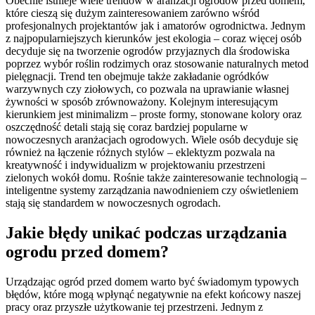
Obecnie istnieje wiele trendów w aranżacji ogrodów przed domem,
które cieszą się dużym zainteresowaniem zarówno wśród
profesjonalnych projektantów jak i amatorów ogrodnictwa. Jednym
z najpopularniejszych kierunków jest ekologia – coraz więcej osób
decyduje się na tworzenie ogrodów przyjaznych dla środowiska
poprzez wybór roślin rodzimych oraz stosowanie naturalnych metod
pielęgnacji. Trend ten obejmuje także zakładanie ogródków
warzywnych czy ziołowych, co pozwala na uprawianie własnej
żywności w sposób zrównoważony. Kolejnym interesującym
kierunkiem jest minimalizm – proste formy, stonowane kolory oraz
oszczędność detali stają się coraz bardziej popularne w
nowoczesnych aranżacjach ogrodowych. Wiele osób decyduje się
również na łączenie różnych stylów – eklektyzm pozwala na
kreatywność i indywidualizm w projektowaniu przestrzeni
zielonych wokół domu. Rośnie także zainteresowanie technologią –
inteligentne systemy zarządzania nawodnieniem czy oświetleniem
stają się standardem w nowoczesnych ogrodach.
Jakie błędy unikać podczas urządzania
ogrodu przed domem?
Urządzając ogród przed domem warto być świadomym typowych
błędów, które mogą wpłynąć negatywnie na efekt końcowy naszej
pracy oraz przyszłe użytkowanie tej przestrzeni. Jednym z