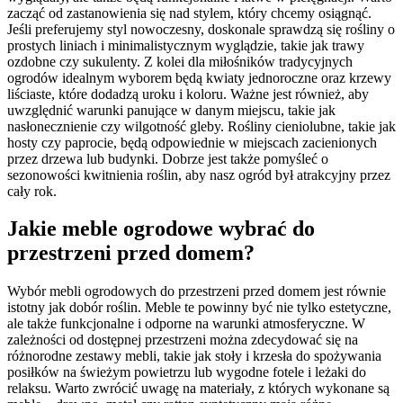
zacząć od zastanowienia się nad stylem, który chcemy osiągnąć.
Jeśli preferujemy styl nowoczesny, doskonale sprawdzą się rośliny o
prostych liniach i minimalistycznym wyglądzie, takie jak trawy
ozdobne czy sukulenty. Z kolei dla miłośników tradycyjnych
ogrodów idealnym wyborem będą kwiaty jednoroczne oraz krzewy
liściaste, które dodadzą uroku i koloru. Ważne jest również, aby
uwzględnić warunki panujące w danym miejscu, takie jak
nasłonecznienie czy wilgotność gleby. Rośliny cieniolubne, takie jak
hosty czy paprocie, będą odpowiednie w miejscach zacienionych
przez drzewa lub budynki. Dobrze jest także pomyśleć o
sezonowości kwitnienia roślin, aby nasz ogród był atrakcyjny przez
cały rok.
Jakie meble ogrodowe wybrać do
przestrzeni przed domem?
Wybór mebli ogrodowych do przestrzeni przed domem jest równie
istotny jak dobór roślin. Meble te powinny być nie tylko estetyczne,
ale także funkcjonalne i odporne na warunki atmosferyczne. W
zależności od dostępnej przestrzeni można zdecydować się na
różnorodne zestawy mebli, takie jak stoły i krzesła do spożywania
posiłków na świeżym powietrzu lub wygodne fotele i leżaki do
relaksu. Warto zwrócić uwagę na materiały, z których wykonane są