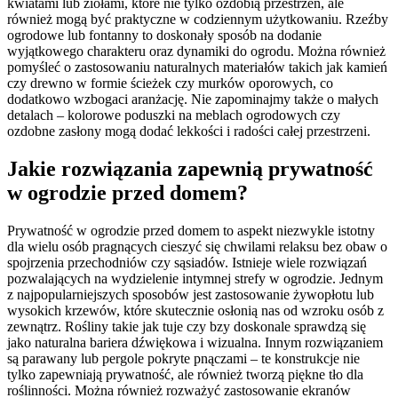
kwiatami lub ziołami, które nie tylko ozdobią przestrzeń, ale
również mogą być praktyczne w codziennym użytkowaniu. Rzeźby
ogrodowe lub fontanny to doskonały sposób na dodanie
wyjątkowego charakteru oraz dynamiki do ogrodu. Można również
pomyśleć o zastosowaniu naturalnych materiałów takich jak kamień
czy drewno w formie ścieżek czy murków oporowych, co
dodatkowo wzbogaci aranżację. Nie zapominajmy także o małych
detalach – kolorowe poduszki na meblach ogrodowych czy
ozdobne zasłony mogą dodać lekkości i radości całej przestrzeni.
Jakie rozwiązania zapewnią prywatność
w ogrodzie przed domem?
Prywatność w ogrodzie przed domem to aspekt niezwykle istotny
dla wielu osób pragnących cieszyć się chwilami relaksu bez obaw o
spojrzenia przechodniów czy sąsiadów. Istnieje wiele rozwiązań
pozwalających na wydzielenie intymnej strefy w ogrodzie. Jednym
z najpopularniejszych sposobów jest zastosowanie żywopłotu lub
wysokich krzewów, które skutecznie osłonią nas od wzroku osób z
zewnątrz. Rośliny takie jak tuje czy bzy doskonale sprawdzą się
jako naturalna bariera dźwiękowa i wizualna. Innym rozwiązaniem
są parawany lub pergole pokryte pnączami – te konstrukcje nie
tylko zapewniają prywatność, ale również tworzą piękne tło dla
roślinności. Można również rozważyć zastosowanie ekranów