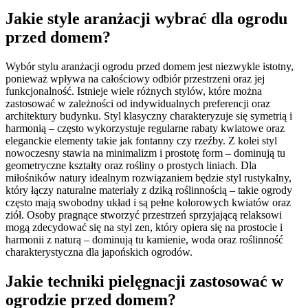
Jakie style aranżacji wybrać dla ogrodu
przed domem?
Wybór stylu aranżacji ogrodu przed domem jest niezwykle istotny,
ponieważ wpływa na całościowy odbiór przestrzeni oraz jej
funkcjonalność. Istnieje wiele różnych stylów, które można
zastosować w zależności od indywidualnych preferencji oraz
architektury budynku. Styl klasyczny charakteryzuje się symetrią i
harmonią – często wykorzystuje regularne rabaty kwiatowe oraz
eleganckie elementy takie jak fontanny czy rzeźby. Z kolei styl
nowoczesny stawia na minimalizm i prostotę form – dominują tu
geometryczne kształty oraz rośliny o prostych liniach. Dla
miłośników natury idealnym rozwiązaniem będzie styl rustykalny,
który łączy naturalne materiały z dziką roślinnością – takie ogrody
często mają swobodny układ i są pełne kolorowych kwiatów oraz
ziół. Osoby pragnące stworzyć przestrzeń sprzyjającą relaksowi
mogą zdecydować się na styl zen, który opiera się na prostocie i
harmonii z naturą – dominują tu kamienie, woda oraz roślinność
charakterystyczna dla japońskich ogrodów.
Jakie techniki pielęgnacji zastosować w
ogrodzie przed domem?