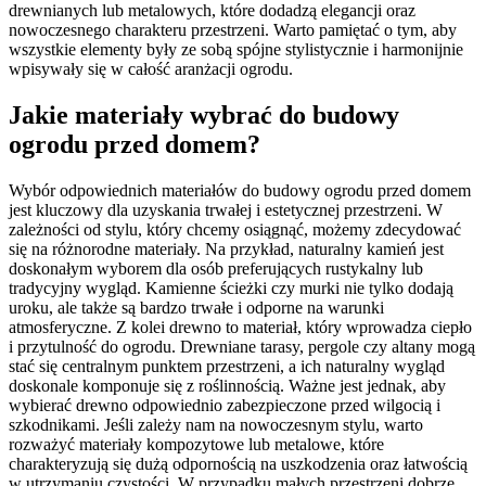
drewnianych lub metalowych, które dodadzą elegancji oraz
nowoczesnego charakteru przestrzeni. Warto pamiętać o tym, aby
wszystkie elementy były ze sobą spójne stylistycznie i harmonijnie
wpisywały się w całość aranżacji ogrodu.
Jakie materiały wybrać do budowy
ogrodu przed domem?
Wybór odpowiednich materiałów do budowy ogrodu przed domem
jest kluczowy dla uzyskania trwałej i estetycznej przestrzeni. W
zależności od stylu, który chcemy osiągnąć, możemy zdecydować
się na różnorodne materiały. Na przykład, naturalny kamień jest
doskonałym wyborem dla osób preferujących rustykalny lub
tradycyjny wygląd. Kamienne ścieżki czy murki nie tylko dodają
uroku, ale także są bardzo trwałe i odporne na warunki
atmosferyczne. Z kolei drewno to materiał, który wprowadza ciepło
i przytulność do ogrodu. Drewniane tarasy, pergole czy altany mogą
stać się centralnym punktem przestrzeni, a ich naturalny wygląd
doskonale komponuje się z roślinnością. Ważne jest jednak, aby
wybierać drewno odpowiednio zabezpieczone przed wilgocią i
szkodnikami. Jeśli zależy nam na nowoczesnym stylu, warto
rozważyć materiały kompozytowe lub metalowe, które
charakteryzują się dużą odpornością na uszkodzenia oraz łatwością
w utrzymaniu czystości. W przypadku małych przestrzeni dobrze