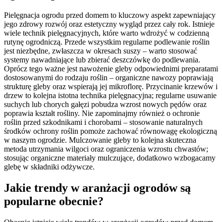
Pielęgnacja ogrodu przed domem to kluczowy aspekt zapewniający
jego zdrowy rozwój oraz estetyczny wygląd przez cały rok. Istnieje
wiele technik pielęgnacyjnych, które warto wdrożyć w codzienną
rutynę ogrodniczą. Przede wszystkim regularne podlewanie roślin
jest niezbędne, zwłaszcza w okresach suszy – warto stosować
systemy nawadniające lub zbierać deszczówkę do podlewania.
Oprócz tego ważne jest nawożenie gleby odpowiednimi preparatami
dostosowanymi do rodzaju roślin – organiczne nawozy poprawiają
strukturę gleby oraz wspierają jej mikroflorę. Przycinanie krzewów i
drzew to kolejna istotna technika pielęgnacyjna; regularne usuwanie
suchych lub chorych gałęzi pobudza wzrost nowych pędów oraz
poprawia kształt rośliny. Nie zapominajmy również o ochronie
roślin przed szkodnikami i chorobami – stosowanie naturalnych
środków ochrony roślin pomoże zachować równowagę ekologiczną
w naszym ogrodzie. Mulczowanie gleby to kolejna skuteczna
metoda utrzymania wilgoci oraz ograniczenia wzrostu chwastów;
stosując organiczne materiały mulczujące, dodatkowo wzbogacamy
glebę w składniki odżywcze.
Jakie trendy w aranżacji ogrodów są
popularne obecnie?