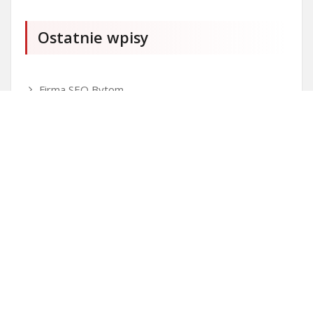
Ostatnie wpisy
Firma SEO Bytom
Personalizowane prezenty korporacyjne klasy
premium
Okna Szczecin sprzedaż
Inwestowanie w nieruchomości – sposób na biznes
Jak dobrze nagrać saksofon?
Punkty różnicujące w rekrutacji przedszkole co to
jest?
Czy przedszkole jest obowiązkowe?