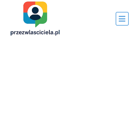
Napisane
przez…