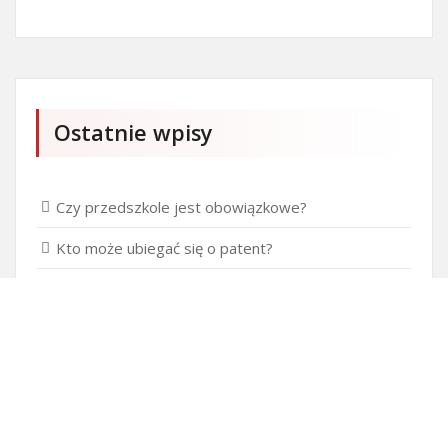
Ostatnie wpisy
Czy przedszkole jest obowiązkowe?
Kto może ubiegać się o patent?
Patent na ile lat?
Części silnikowe do aut koreańskich
Ile kostki brukowej o grubości 6 cm zmieści się na
standardowej europalecie?
Personalizowane prezenty na Dzień Dziecka