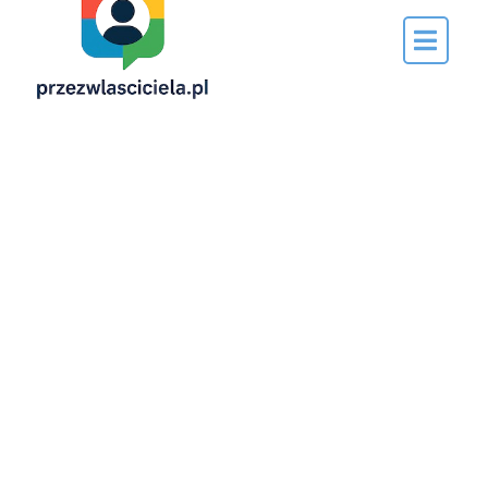
Napisane
przez…