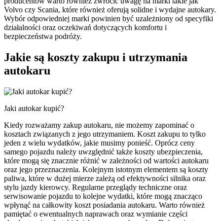
producentów warto również zwrócić uwagę na marki takie jak
Volvo czy Scania, które również oferują solidne i wydajne autokary.
Wybór odpowiedniej marki powinien być uzależniony od specyfiki
działalności oraz oczekiwań dotyczących komfortu i
bezpieczeństwa podróży.
Jakie są koszty zakupu i utrzymania
autokaru
Jaki autokar kupić?
Kiedy rozważamy zakup autokaru, nie możemy zapominać o
kosztach związanych z jego utrzymaniem. Koszt zakupu to tylko
jeden z wielu wydatków, jakie musimy ponieść. Oprócz ceny
samego pojazdu należy uwzględnić także koszty ubezpieczenia,
które mogą się znacznie różnić w zależności od wartości autokaru
oraz jego przeznaczenia. Kolejnym istotnym elementem są koszty
paliwa, które w dużej mierze zależą od efektywności silnika oraz
stylu jazdy kierowcy. Regularne przeglądy techniczne oraz
serwisowanie pojazdu to kolejne wydatki, które mogą znacząco
wpłynąć na całkowity koszt posiadania autokaru. Warto również
pamiętać o ewentualnych naprawach oraz wymianie części