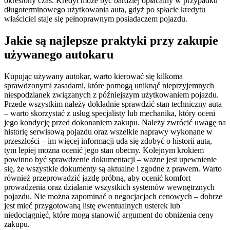
określony czas. Kredyt może być bardziej opłacalny w przypadku
długoterminowego użytkowania auta, gdyż po spłacie kredytu
właściciel staje się pełnoprawnym posiadaczem pojazdu.
Jakie są najlepsze praktyki przy zakupie
używanego autokaru
Kupując używany autokar, warto kierować się kilkoma
sprawdzonymi zasadami, które pomogą uniknąć nieprzyjemnych
niespodzianek związanych z późniejszym użytkowaniem pojazdu.
Przede wszystkim należy dokładnie sprawdzić stan techniczny auta
– warto skorzystać z usług specjalisty lub mechanika, który oceni
jego kondycję przed dokonaniem zakupu. Należy zwrócić uwagę na
historię serwisową pojazdu oraz wszelkie naprawy wykonane w
przeszłości – im więcej informacji uda się zdobyć o historii auta,
tym lepiej można ocenić jego stan obecny. Kolejnym krokiem
powinno być sprawdzenie dokumentacji – ważne jest upewnienie
się, że wszystkie dokumenty są aktualne i zgodne z prawem. Warto
również przeprowadzić jazdę próbną, aby ocenić komfort
prowadzenia oraz działanie wszystkich systemów wewnętrznych
pojazdu. Nie można zapominać o negocjacjach cenowych – dobrze
jest mieć przygotowaną listę ewentualnych usterek lub
niedociągnięć, które mogą stanowić argument do obniżenia ceny
zakupu.