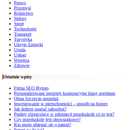
Prawo
Przemysł
Rolnictwo
Sklepy
Sport
Technologie
Transport
Turystyka
Ukryte Zajawki
Uroda
Usługi
Wnętrza
Zdrowie
Ostatnie wpisy
Firma SEO Bytom
Personalizowane prezenty korporacyjne klasy premium
Okna Szczecin sprzedaż
Inwestowanie w nieruchomości – sposób na biznes
Jak dobrze nagrać saksofon?
Punkty różnicujące w rekrutacji przedszkole co to jest?
Czy przedszkole jest obowiązkowe?
Kto może ubiegać się o patent?
Patent na ile lat?