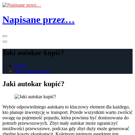
Skip
to
the
Napisane przez…
content
Primary
Menu
Jaki autokar kupić?
Home
Jaki autokar kupić?
Jaki autokar kupić?
Wybór odpowiedniego autokaru to kluczowy element dla każdego,
kto planuje inwestycję w transport. Przede wszystkim warto zwrócić
uwagę na pojemność pojazdu, która powinna być dostosowana do
potrzeb przewozowych. Zbyt mały autokar może ograniczyć
możliwości przewozowe, podczas gdy zbyt duży może generować
zbędne koszty eksploatacji. Kolejnym istotnym aspektem jest