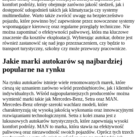
komfort podróży, który obejmuje zarówno jakość siedzeń, jak i
dostępność udogodnień takich jak klimatyzacja czy systemy
multimedialne. Warto także zwrócić uwagę na bezpieczeństwo
pojazdu, które powinno być zapewnione przez nowoczesne systemy
wspomagające kierowcę oraz regularne przeglądy techniczne. Nie
można zapominać o efektywności paliwowej, która ma kluczowe
znaczenie dla kosztów eksploatacji. Wybierając autokar, dobrze jest
również zastanowić się nad jego przeznaczeniem, czy będzie to
transport turystyczny, szkolny czy może przewozy pracownicze.
Jakie marki autokarów są najbardziej
popularne na rynku
Na rynku autokarów istnieje wiele renomowanych marek, które
cieszą się uznaniem zarówno wśród przedsiębiorców, jak i klientów
indywidualnych. Wśród najpopularniejszych producentów można
wymienić marki takie jak Mercedes-Benz, Setra oraz MAN.
Mercedes-Benz oferuje szeroki wachlarz modeli, które
charakteryzują się wysoką jakością wykonania oraz innowacyjnymi
rozwiązaniami technologicznymi. Setra z kolei znana jest z
luksusowych autokarów turystycznych, które zapewniają wysoki
komfort podróży. MAN to marka, która stawia na efektywność
paliwową oraz niezawodność swoich pojazdów. Oprócz tych trzech