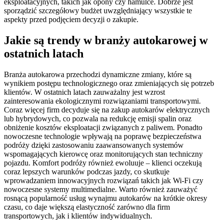
eksploatacyjnych, takich jak opony czy hamulce. Dobrze jest
sporządzić szczegółowy budżet uwzględniający wszystkie te
aspekty przed podjęciem decyzji o zakupie.
Jakie są trendy w branży autokarowej w
ostatnich latach
Branża autokarowa przechodzi dynamiczne zmiany, które są
wynikiem postępu technologicznego oraz zmieniających się potrzeb
klientów. W ostatnich latach zauważalny jest wzrost
zainteresowania ekologicznymi rozwiązaniami transportowymi.
Coraz więcej firm decyduje się na zakup autokarów elektrycznych
lub hybrydowych, co pozwala na redukcję emisji spalin oraz
obniżenie kosztów eksploatacji związanych z paliwem. Ponadto
nowoczesne technologie wpływają na poprawę bezpieczeństwa
podróży dzięki zastosowaniu zaawansowanych systemów
wspomagających kierowcę oraz monitorujących stan techniczny
pojazdu. Komfort podróży również ewoluuje – klienci oczekują
coraz lepszych warunków podczas jazdy, co skutkuje
wprowadzaniem innowacyjnych rozwiązań takich jak Wi-Fi czy
nowoczesne systemy multimedialne. Warto również zauważyć
rosnącą popularność usług wynajmu autokarów na krótkie okresy
czasu, co daje większą elastyczność zarówno dla firm
transportowych, jak i klientów indywidualnych.