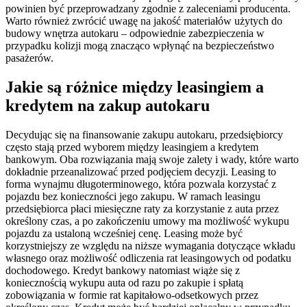
powinien być przeprowadzany zgodnie z zaleceniami producenta.
Warto również zwrócić uwagę na jakość materiałów użytych do
budowy wnętrza autokaru – odpowiednie zabezpieczenia w
przypadku kolizji mogą znacząco wpłynąć na bezpieczeństwo
pasażerów.
Jakie są różnice między leasingiem a
kredytem na zakup autokaru
Decydując się na finansowanie zakupu autokaru, przedsiębiorcy
często stają przed wyborem między leasingiem a kredytem
bankowym. Oba rozwiązania mają swoje zalety i wady, które warto
dokładnie przeanalizować przed podjęciem decyzji. Leasing to
forma wynajmu długoterminowego, która pozwala korzystać z
pojazdu bez konieczności jego zakupu. W ramach leasingu
przedsiębiorca płaci miesięczne raty za korzystanie z auta przez
określony czas, a po zakończeniu umowy ma możliwość wykupu
pojazdu za ustaloną wcześniej cenę. Leasing może być
korzystniejszy ze względu na niższe wymagania dotyczące wkładu
własnego oraz możliwość odliczenia rat leasingowych od podatku
dochodowego. Kredyt bankowy natomiast wiąże się z
koniecznością wykupu auta od razu po zakupie i spłatą
zobowiązania w formie rat kapitałowo-odsetkowych przez