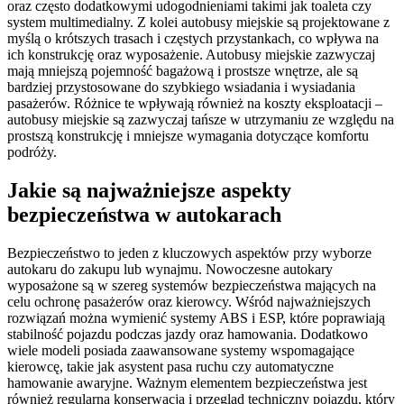
oraz często dodatkowymi udogodnieniami takimi jak toaleta czy
system multimedialny. Z kolei autobusy miejskie są projektowane z
myślą o krótszych trasach i częstych przystankach, co wpływa na
ich konstrukcję oraz wyposażenie. Autobusy miejskie zazwyczaj
mają mniejszą pojemność bagażową i prostsze wnętrze, ale są
bardziej przystosowane do szybkiego wsiadania i wysiadania
pasażerów. Różnice te wpływają również na koszty eksploatacji –
autobusy miejskie są zazwyczaj tańsze w utrzymaniu ze względu na
prostszą konstrukcję i mniejsze wymagania dotyczące komfortu
podróży.
Jakie są najważniejsze aspekty
bezpieczeństwa w autokarach
Bezpieczeństwo to jeden z kluczowych aspektów przy wyborze
autokaru do zakupu lub wynajmu. Nowoczesne autokary
wyposażone są w szereg systemów bezpieczeństwa mających na
celu ochronę pasażerów oraz kierowcy. Wśród najważniejszych
rozwiązań można wymienić systemy ABS i ESP, które poprawiają
stabilność pojazdu podczas jazdy oraz hamowania. Dodatkowo
wiele modeli posiada zaawansowane systemy wspomagające
kierowcę, takie jak asystent pasa ruchu czy automatyczne
hamowanie awaryjne. Ważnym elementem bezpieczeństwa jest
również regularna konserwacja i przegląd techniczny pojazdu, który