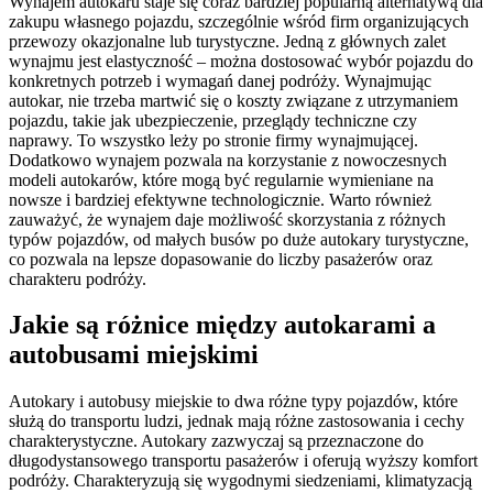
Wynajem autokaru staje się coraz bardziej popularną alternatywą dla
zakupu własnego pojazdu, szczególnie wśród firm organizujących
przewozy okazjonalne lub turystyczne. Jedną z głównych zalet
wynajmu jest elastyczność – można dostosować wybór pojazdu do
konkretnych potrzeb i wymagań danej podróży. Wynajmując
autokar, nie trzeba martwić się o koszty związane z utrzymaniem
pojazdu, takie jak ubezpieczenie, przeglądy techniczne czy
naprawy. To wszystko leży po stronie firmy wynajmującej.
Dodatkowo wynajem pozwala na korzystanie z nowoczesnych
modeli autokarów, które mogą być regularnie wymieniane na
nowsze i bardziej efektywne technologicznie. Warto również
zauważyć, że wynajem daje możliwość skorzystania z różnych
typów pojazdów, od małych busów po duże autokary turystyczne,
co pozwala na lepsze dopasowanie do liczby pasażerów oraz
charakteru podróży.
Jakie są różnice między autokarami a
autobusami miejskimi
Autokary i autobusy miejskie to dwa różne typy pojazdów, które
służą do transportu ludzi, jednak mają różne zastosowania i cechy
charakterystyczne. Autokary zazwyczaj są przeznaczone do
długodystansowego transportu pasażerów i oferują wyższy komfort
podróży. Charakteryzują się wygodnymi siedzeniami, klimatyzacją