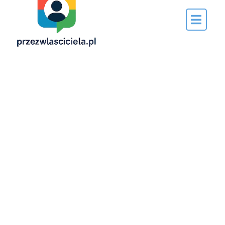
Napisane
przez…