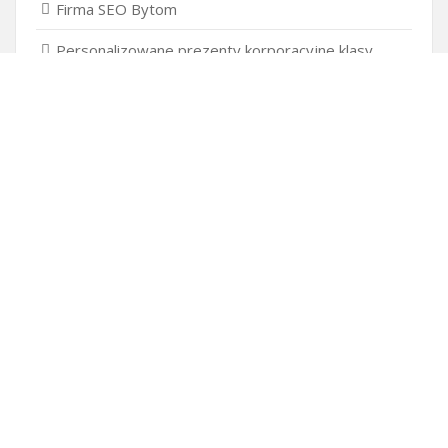
Firma SEO Bytom
Personalizowane prezenty korporacyjne klasy
premium
Okna Szczecin sprzedaż
Inwestowanie w nieruchomości – sposób na biznes
Jak dobrze nagrać saksofon?
Punkty różnicujące w rekrutacji przedszkole co to
jest?
Gdzie kupować ubrania dla puszystych?
Czy przedszkole jest obowiązkowe?
Kto może ubiegać się o patent?
Patent na ile lat?