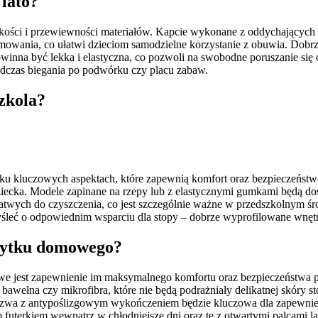
 lato?
ości i przewiewności materiałów. Kapcie wykonane z oddychających t
ejmowania, co ułatwi dzieciom samodzielne korzystanie z obuwia. Dobr
powinna być lekka i elastyczna, co pozwoli na swobodne poruszanie si
czas biegania po podwórku czy placu zabaw.
zkola?
kilku kluczowych aspektach, które zapewnią komfort oraz bezpieczeńs
ziecka. Modele zapinane na rzepy lub z elastycznymi gumkami będą d
atwych do czyszczenia, co jest szczególnie ważne w przedszkolnym ś
śleć o odpowiednim wsparciu dla stopy – dobrze wyprofilowane wnęt
 użytku domowego?
we jest zapewnienie im maksymalnego komfortu oraz bezpieczeństwa
bawełna czy mikrofibra, które nie będą podrażniały delikatnej skóry 
odeszwa z antypoślizgowym wykończeniem będzie kluczowa dla zapewnien
uterkiem wewnątrz w chłodniejsze dni oraz te z otwartymi palcami la