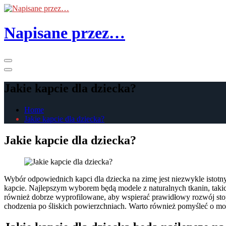
Skip
to
the
Napisane przez…
content
Primary
Menu
Jakie kapcie dla dziecka?
Home
Jakie kapcie dla dziecka?
Jakie kapcie dla dziecka?
Wybór odpowiednich kapci dla dziecka na zimę jest niezwykle istotny
kapcie. Najlepszym wyborem będą modele z naturalnych tkanin, taki
również dobrze wyprofilowane, aby wspierać prawidłowy rozwój sto
chodzenia po śliskich powierzchniach. Warto również pomyśleć o mo