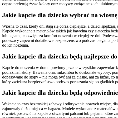
często preferują żywe kolory oraz motywy związane z ich ulubionym
Jakie kapcie dla dziecka wybrać na wiosnę
Wiosna to czas, kiedy dni stają się coraz cieplejsze, a dzieci spędz
Kapcie wykonane z materiałów takich jak bawełna czy siateczka będą
lub piętami, co zwiększa komfort noszenia w cieplejsze dni. Podes
podeszwy zapewni dodatkowe bezpieczeństwo podczas biegania po tr
do ich noszenia.
Jakie kapcie dla dziecka będą najlepsze d
Kapcie do noszenia w domu powinny przede wszystkim zapewniać kom
podrażnień skóry. Bawełna oraz mikrofibra to doskonałe wybory, pon
dopasowane do stopy – nie mogą być ani za ciasne, ani za luźne, c
który zwiększa bezpieczeństwo podczas poruszania się po gładkich po
Jakie kapcie dla dziecka będą odpowiedni
Wakacje to czas beztroskiej zabawy i odkrywania nowych miejsc, dl
zajmowały dużo miejsca w bagażu. Modele wykonane z materiałów od
również postawić na kapcie z otwartymi palcami lub piętami, które 