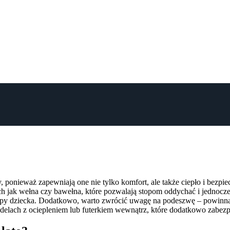
, ponieważ zapewniają one nie tylko komfort, ale także ciepło i bezp
ch jak wełna czy bawełna, które pozwalają stopom oddychać i jednoc
py dziecka. Dodatkowo, warto zwrócić uwagę na podeszwę – powinna b
delach z ociepleniem lub futerkiem wewnątrz, które dodatkowo zabezp