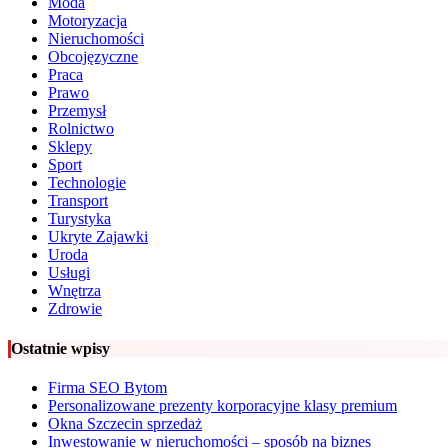
Moda
Motoryzacja
Nieruchomości
Obcojęzyczne
Praca
Prawo
Przemysł
Rolnictwo
Sklepy
Sport
Technologie
Transport
Turystyka
Ukryte Zajawki
Uroda
Usługi
Wnętrza
Zdrowie
Ostatnie wpisy
Firma SEO Bytom
Personalizowane prezenty korporacyjne klasy premium
Okna Szczecin sprzedaż
Inwestowanie w nieruchomości – sposób na biznes