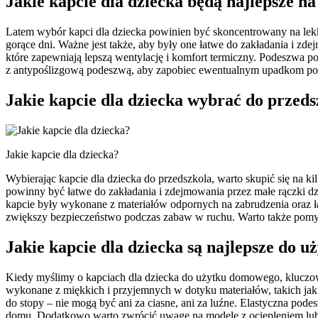
Jakie kapcie dla dziecka będą najlepsze na
Latem wybór kapci dla dziecka powinien być skoncentrowany na lekk
gorące dni. Ważne jest także, aby były one łatwe do zakładania i zd
które zapewniają lepszą wentylację i komfort termiczny. Podeszwa 
z antypoślizgową podeszwą, aby zapobiec ewentualnym upadkom pod
Jakie kapcie dla dziecka wybrać do przeds
Jakie kapcie dla dziecka?
Wybierając kapcie dla dziecka do przedszkola, warto skupić się na 
powinny być łatwe do zakładania i zdejmowania przez małe rączki d
kapcie były wykonane z materiałów odpornych na zabrudzenia oraz ł
zwiększy bezpieczeństwo podczas zabaw w ruchu. Warto także pomy
Jakie kapcie dla dziecka są najlepsze do
Kiedy myślimy o kapciach dla dziecka do użytku domowego, kluczo
wykonane z miękkich i przyjemnych w dotyku materiałów, takich jak 
do stopy – nie mogą być ani za ciasne, ani za luźne. Elastyczna p
domu. Dodatkowo warto zwrócić uwagę na modele z ociepleniem lub f