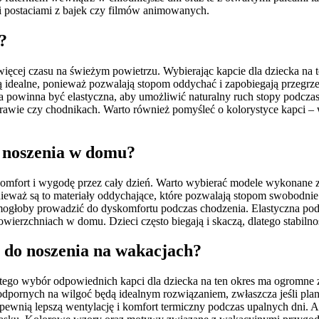
i postaciami z bajek czy filmów animowanych.
?
ają więcej czasu na świeżym powietrzu. Wybierając kapcie dla dziecka n
 idealne, ponieważ pozwalają stopom oddychać i zapobiegają przegrze
zwa powinna być elastyczna, aby umożliwić naturalny ruch stopy pod
awie czy chodnikach. Warto również pomyśleć o kolorystyce kapci –
o noszenia w domu?
fort i wygodę przez cały dzień. Warto wybierać modele wykonane z 
ieważ są to materiały oddychające, które pozwalają stopom swobodnie
o mogłoby prowadzić do dyskomfortu podczas chodzenia. Elastyczna po
wierzchniach w domu. Dzieci często biegają i skaczą, dlatego stabiln
e do noszenia na wakacjach?
atego wybór odpowiednich kapci dla dziecka na ten okres ma ogromne z
pornych na wilgoć będą idealnym rozwiązaniem, zwłaszcza jeśli planu
zapewnią lepszą wentylację i komfort termiczny podczas upalnych dni.