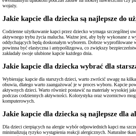
ewentualnym upadkom podczas zabaw na mokrej nawierzchni czy pi
wojaży.
Jakie kapcie dla dziecka są najlepsze do 
Codzienne użytkowanie kapci przez dziecko wymaga szczególnej uw
aktywnego trybu życia malucha. Ważne jest, aby były wykonane z wys
oddychających będą doskonałym wyborem. Dobrze wyprofilowane wn
powinna być elastyczna i antypoślizgowa, co zwiększy bezpieczeńs
zakładały swoje ulubione kapcie każdego dnia.
Jakie kapcie dla dziecka wybrać dla stars
Wybierając kapcie dla starszych dzieci, warto zwrócić uwagę na kilk
obuwia, dlatego warto zaangażować je w proces wyboru. Kapcie po
aktywnych dzieci. Warto również postawić na materiały wysokiej jak
podczas codziennych aktywności. Kolorystyka oraz wzornictwo mogą 
komputerowych.
Jakie kapcie dla dziecka są najlepsze dla 
Dla dzieci cierpiących na alergie wybór odpowiednich kapci ma szcz
minimalizują ryzyko wystąpienia reakcji alergicznych. Naturalne tk