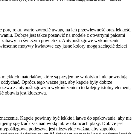
a tę porę roku, warto zwrócić uwagę na ich przewiewność oraz lekkość.
waniu. Dobrze jest także postawić na modele z otwartymi palcami
czas zabawy na świeżym powietrzu. Antypoślizgowe wykończenie
 wiosenne motywy kwiatowe czy jasne kolory mogą zachęcić dzieci
miękkich materiałów, które są przyjemne w dotyku i nie powodują
 oddychać. Oprócz tego ważne jest, aby kapcie były dobrze
deszwa z antypoślizgowym wykończeniem to kolejny istotny element,
ość obuwia jest kluczowa.
naczenie. Kapcie powinny być lekkie i łatwe do spakowania, aby nie
jemy spędzać czas nad wodą lub w okolicach plaży. Dobrze jest
 Antypoślizgowa podeszwa jest niezwykle ważna, aby zapobiec