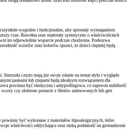
i mogą dodatkowo umilić dzieciom noszenie kapci podczas letnich
wszystkim wygodne i funkcjonalne, aby sprostały wymaganiom
uższy czas. Bawełna oraz materiały syntetyczne o właściwościach
wni im odpowiednie wsparcie podczas chodzenia. Podeszwa
orodność wzorów oraz kolorów sprawi, że dzieci chętniej będą
 Starszaki często mają już swoje zdanie na temat stylu i wyglądu
anymi paskami lub rzepami będą idealnym rozwiązaniem dla
szwa powinna być elastyczna i antypoślizgowa, co zapewni stabilność
 wzory czy ulubione postacie z filmów animowanych lub gier
ie powinny być wykonane z materiałów hipoalergicznych, które
 swoje właściwości oddychające oraz niską podatność na gromadzenie