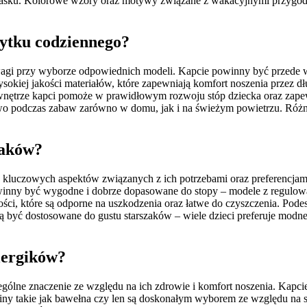
asku. Kolorowe wzory oraz motywy związane z wakacyjnymi przygodam
użytku codziennego?
agi przy wyborze odpowiednich modeli. Kapcie powinny być przede 
okiej jakości materiałów, które zapewniają komfort noszenia przez dł
ętrze kapci pomoże w prawidłowym rozwoju stóp dziecka oraz zape
two podczas zabaw zarówno w domu, jak i na świeżym powietrzu. Różn
zaków?
a kluczowych aspektów związanych z ich potrzebami oraz preferencjami.
winny być wygodne i dobrze dopasowane do stopy – modele z regulow
ości, które są odporne na uszkodzenia oraz łatwe do czyszczenia. Pode
być dostosowane do gustu starszaków – wiele dzieci preferuje modne
alergików?
ególne znaczenie ze względu na ich zdrowie i komfort noszenia. Kapc
aniny takie jak bawełna czy len są doskonałym wyborem ze względu na