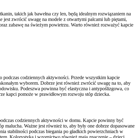
kanin, takich jak bawełna czy len, będą idealnym rozwiązaniem na
ze jest zwrócić uwagę na modele z otwartymi palcami lub piętami,
ę oraz zabawę na świeżym powietrzu. Warto również rozważyć kapcie
two podczas codziennych aktywności. Przede wszystkim kapcie
oskonałym wyborem. Dobrze jest również zwrócić uwagę na to, aby
rodowisku. Podeszwa powinna być elastyczna i antypoślizgowa, co
rze kapci pomoże w prawidłowym rozwoju stóp dziecka.
 podczas codziennych aktywności w domu. Kapcie powinny być
stóp malucha. Ważne jest również to, aby były one dobrze dopasowane
ia stabilności podczas biegania po gładkich powierzchniach w
tem. Kolorystyka i wzornictwo również mają znaczenie – dzieci