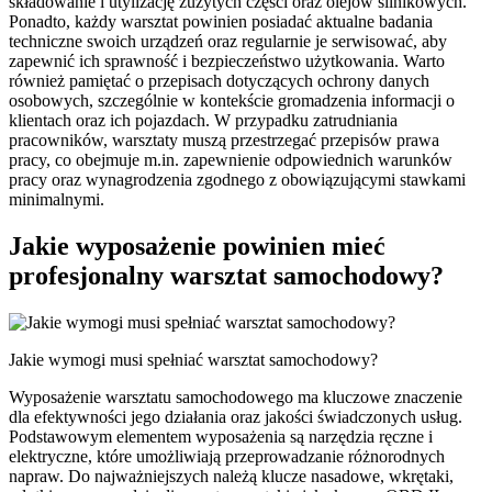
składowanie i utylizację zużytych części oraz olejów silnikowych.
Ponadto, każdy warsztat powinien posiadać aktualne badania
techniczne swoich urządzeń oraz regularnie je serwisować, aby
zapewnić ich sprawność i bezpieczeństwo użytkowania. Warto
również pamiętać o przepisach dotyczących ochrony danych
osobowych, szczególnie w kontekście gromadzenia informacji o
klientach oraz ich pojazdach. W przypadku zatrudniania
pracowników, warsztaty muszą przestrzegać przepisów prawa
pracy, co obejmuje m.in. zapewnienie odpowiednich warunków
pracy oraz wynagrodzenia zgodnego z obowiązującymi stawkami
minimalnymi.
Jakie wyposażenie powinien mieć
profesjonalny warsztat samochodowy?
Jakie wymogi musi spełniać warsztat samochodowy?
Wyposażenie warsztatu samochodowego ma kluczowe znaczenie
dla efektywności jego działania oraz jakości świadczonych usług.
Podstawowym elementem wyposażenia są narzędzia ręczne i
elektryczne, które umożliwiają przeprowadzanie różnorodnych
napraw. Do najważniejszych należą klucze nasadowe, wkrętaki,