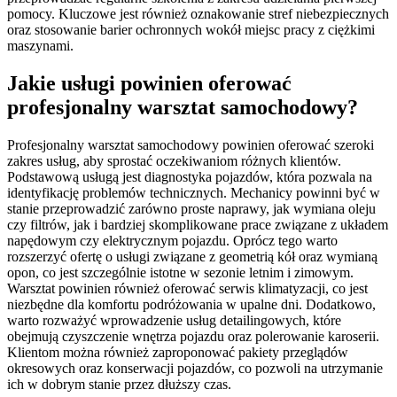
pomocy. Kluczowe jest również oznakowanie stref niebezpiecznych
oraz stosowanie barier ochronnych wokół miejsc pracy z ciężkimi
maszynami.
Jakie usługi powinien oferować
profesjonalny warsztat samochodowy?
Profesjonalny warsztat samochodowy powinien oferować szeroki
zakres usług, aby sprostać oczekiwaniom różnych klientów.
Podstawową usługą jest diagnostyka pojazdów, która pozwala na
identyfikację problemów technicznych. Mechanicy powinni być w
stanie przeprowadzić zarówno proste naprawy, jak wymiana oleju
czy filtrów, jak i bardziej skomplikowane prace związane z układem
napędowym czy elektrycznym pojazdu. Oprócz tego warto
rozszerzyć ofertę o usługi związane z geometrią kół oraz wymianą
opon, co jest szczególnie istotne w sezonie letnim i zimowym.
Warsztat powinien również oferować serwis klimatyzacji, co jest
niezbędne dla komfortu podróżowania w upalne dni. Dodatkowo,
warto rozważyć wprowadzenie usług detailingowych, które
obejmują czyszczenie wnętrza pojazdu oraz polerowanie karoserii.
Klientom można również zaproponować pakiety przeglądów
okresowych oraz konserwacji pojazdów, co pozwoli na utrzymanie
ich w dobrym stanie przez dłuższy czas.