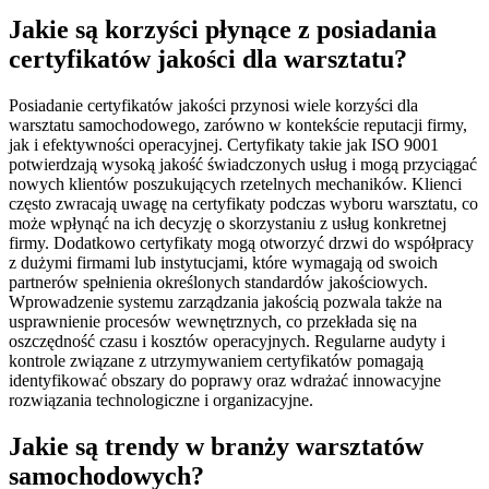
Jakie są korzyści płynące z posiadania
certyfikatów jakości dla warsztatu?
Posiadanie certyfikatów jakości przynosi wiele korzyści dla
warsztatu samochodowego, zarówno w kontekście reputacji firmy,
jak i efektywności operacyjnej. Certyfikaty takie jak ISO 9001
potwierdzają wysoką jakość świadczonych usług i mogą przyciągać
nowych klientów poszukujących rzetelnych mechaników. Klienci
często zwracają uwagę na certyfikaty podczas wyboru warsztatu, co
może wpłynąć na ich decyzję o skorzystaniu z usług konkretnej
firmy. Dodatkowo certyfikaty mogą otworzyć drzwi do współpracy
z dużymi firmami lub instytucjami, które wymagają od swoich
partnerów spełnienia określonych standardów jakościowych.
Wprowadzenie systemu zarządzania jakością pozwala także na
usprawnienie procesów wewnętrznych, co przekłada się na
oszczędność czasu i kosztów operacyjnych. Regularne audyty i
kontrole związane z utrzymywaniem certyfikatów pomagają
identyfikować obszary do poprawy oraz wdrażać innowacyjne
rozwiązania technologiczne i organizacyjne.
Jakie są trendy w branży warsztatów
samochodowych?