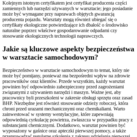
Kolejnym istotnym certyfikatem jest certyfikat producenta części
zamiennych lub narzędzi używanych w warsztacie; jego posiadanie
może być wymagane przy naprawach objętych gwarancją
producenta pojazdu. Warsztaty mogą również ubiegać się o
certyfikaty ekologiczne potwierdzające ich dbałość o środowisko
naturalne poprzez właściwe gospodarowanie odpadami czy
stosowanie ekologicznych technologii naprawczych.
Jakie są kluczowe aspekty bezpieczeństwa
w warsztacie samochodowym?
Bezpieczeństwo w warsztacie samochodowym to temat, który nie
może być pomijany, ponieważ ma bezpośredni wpływ na zdrowie
pracowników oraz klientów. Przede wszystkim, każdy warsztat
powinien być odpowiednio zabezpieczony przed zagrożeniami
związanymi z używaniem narzędzi i maszyn. Ważne jest, aby
pracownicy byli przeszkoleni w zakresie obsługi sprzętu oraz zasad
BHP. Niezbędne jest również stosowanie odzieży roboczej, która
chroni przed urazami mechanicznymi oraz chemikaliami. Warto
zainwestować w systemy wentylacyjne, które zapewniają
odpowiednią cyrkulację powietrza, zwłaszcza w przypadku pracy z
substancjami chemicznymi. Dodatkowo, warsztat powinien być
wyposażony w gaśnice oraz apteczki pierwszej pomocy, a także
przeprowadzać regularne szkolenia z zakresu udzielania pierwszej