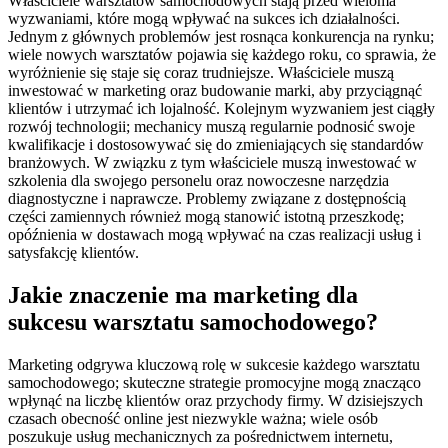
Właściciele warsztatów samochodowych stają przed wieloma
wyzwaniami, które mogą wpływać na sukces ich działalności.
Jednym z głównych problemów jest rosnąca konkurencja na rynku;
wiele nowych warsztatów pojawia się każdego roku, co sprawia, że
wyróżnienie się staje się coraz trudniejsze. Właściciele muszą
inwestować w marketing oraz budowanie marki, aby przyciągnąć
klientów i utrzymać ich lojalność. Kolejnym wyzwaniem jest ciągły
rozwój technologii; mechanicy muszą regularnie podnosić swoje
kwalifikacje i dostosowywać się do zmieniających się standardów
branżowych. W związku z tym właściciele muszą inwestować w
szkolenia dla swojego personelu oraz nowoczesne narzędzia
diagnostyczne i naprawcze. Problemy związane z dostępnością
części zamiennych również mogą stanowić istotną przeszkodę;
opóźnienia w dostawach mogą wpływać na czas realizacji usług i
satysfakcję klientów.
Jakie znaczenie ma marketing dla
sukcesu warsztatu samochodowego?
Marketing odgrywa kluczową rolę w sukcesie każdego warsztatu
samochodowego; skuteczne strategie promocyjne mogą znacząco
wpłynąć na liczbę klientów oraz przychody firmy. W dzisiejszych
czasach obecność online jest niezwykle ważna; wiele osób
poszukuje usług mechanicznych za pośrednictwem internetu,