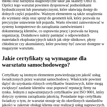
młotki oraz narzędzia diagnostyczne takie jak skanery OBD II.
Oprócz tego warsztat powinien dysponować podnośnikami
hydraulicznymi lub pneumatycznymi, które ułatwiają dostęp do
dolnych części pojazdów. Ważnym elementem są także urządzenia
do wymiany oleju oraz sprzęt do geometrii kół, który pozwala na
precyzyjne ustawienie kół pojazdu. Warto również zainwestować w
systemy komputerowe do zarządzania zamówieniami i
dokumentacją klientów, co usprawnia pracę i pozwala na lepszą
organizację. Dodatkowo należy pamiętać o odpowiednich
materiałach eksploatacyjnych takich jak oleje silnikowe, płyny
chłodnicze czy akumulatory, które powinny być zawsze dostępne w
magazynie warsztatu.
Jakie certyfikaty są wymagane dla
warsztatu samochodowego?
Certyfikaty są istotnym elementem potwierdzającym jakość usług
świadczonych przez warsztat samochodowy. Właściciele powinni
dążyć do uzyskania różnych certyfikatów branżowych, które mogą
zwiększyć zaufanie klientów oraz poprawić reputację firmy na
rynku. Jednym z najważniejszych certyfikatów jest ISO 9001, który
dotyczy systemu zarządzania jakością. Posiadanie tego certyfikatu
świadczy o tym, że warsztat stosuje się do określonych standardów
jakości w zakresie obsługi klienta oraz realizacji usług naprawczych.