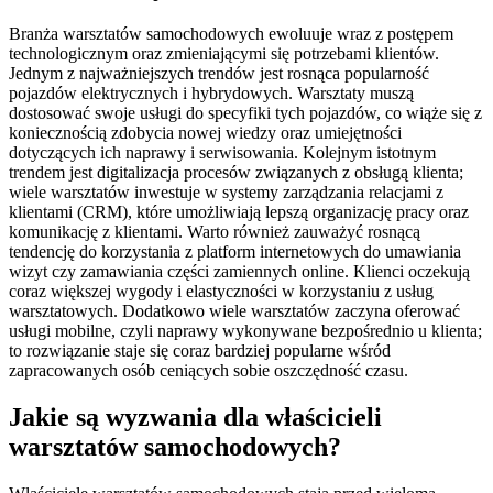
Branża warsztatów samochodowych ewoluuje wraz z postępem
technologicznym oraz zmieniającymi się potrzebami klientów.
Jednym z najważniejszych trendów jest rosnąca popularność
pojazdów elektrycznych i hybrydowych. Warsztaty muszą
dostosować swoje usługi do specyfiki tych pojazdów, co wiąże się z
koniecznością zdobycia nowej wiedzy oraz umiejętności
dotyczących ich naprawy i serwisowania. Kolejnym istotnym
trendem jest digitalizacja procesów związanych z obsługą klienta;
wiele warsztatów inwestuje w systemy zarządzania relacjami z
klientami (CRM), które umożliwiają lepszą organizację pracy oraz
komunikację z klientami. Warto również zauważyć rosnącą
tendencję do korzystania z platform internetowych do umawiania
wizyt czy zamawiania części zamiennych online. Klienci oczekują
coraz większej wygody i elastyczności w korzystaniu z usług
warsztatowych. Dodatkowo wiele warsztatów zaczyna oferować
usługi mobilne, czyli naprawy wykonywane bezpośrednio u klienta;
to rozwiązanie staje się coraz bardziej popularne wśród
zapracowanych osób ceniących sobie oszczędność czasu.
Jakie są wyzwania dla właścicieli
warsztatów samochodowych?