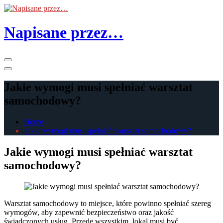
Skip
to
the
Napisane przez…
content
Primary
Menu
Jakie wymogi musi spełniać warsztat
samochodowy?
Home
Jakie wymogi musi spełniać warsztat samochodowy?
Jakie wymogi musi spełniać warsztat
samochodowy?
Warsztat samochodowy to miejsce, które powinno spełniać szereg
wymogów, aby zapewnić bezpieczeństwo oraz jakość
świadczonych usług. Przede wszystkim, lokal musi być