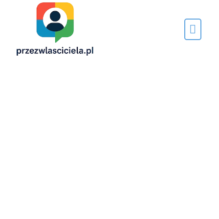
Napisane
przez…