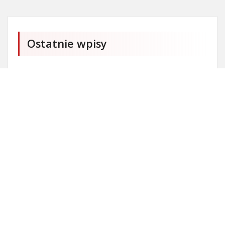
Ostatnie wpisy
Czy przedszkole jest obowiązkowe?
Kto może ubiegać się o patent?
Patent na ile lat?
Części silnikowe do aut koreańskich
Ile kostki brukowej o grubości 6 cm zmieści się na
standardowej europalecie?
Personalizowane prezenty na Dzień Dziecka
Kostka brukowa czyli surowiec budowlany