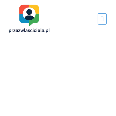
Napisane
przez…