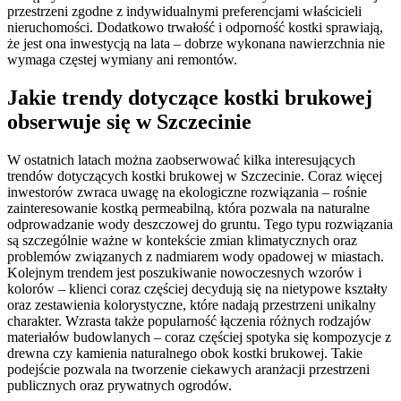
przestrzeni zgodne z indywidualnymi preferencjami właścicieli
nieruchomości. Dodatkowo trwałość i odporność kostki sprawiają,
że jest ona inwestycją na lata – dobrze wykonana nawierzchnia nie
wymaga częstej wymiany ani remontów.
Jakie trendy dotyczące kostki brukowej
obserwuje się w Szczecinie
W ostatnich latach można zaobserwować kilka interesujących
trendów dotyczących kostki brukowej w Szczecinie. Coraz więcej
inwestorów zwraca uwagę na ekologiczne rozwiązania – rośnie
zainteresowanie kostką permeabilną, która pozwala na naturalne
odprowadzanie wody deszczowej do gruntu. Tego typu rozwiązania
są szczególnie ważne w kontekście zmian klimatycznych oraz
problemów związanych z nadmiarem wody opadowej w miastach.
Kolejnym trendem jest poszukiwanie nowoczesnych wzorów i
kolorów – klienci coraz częściej decydują się na nietypowe kształty
oraz zestawienia kolorystyczne, które nadają przestrzeni unikalny
charakter. Wzrasta także popularność łączenia różnych rodzajów
materiałów budowlanych – coraz częściej spotyka się kompozycje z
drewna czy kamienia naturalnego obok kostki brukowej. Takie
podejście pozwala na tworzenie ciekawych aranżacji przestrzeni
publicznych oraz prywatnych ogrodów.