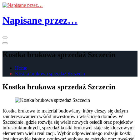
Skip
to
the
Napisane przez…
content
Primary
Menu
Kostka brukowa sprzedaż Szczecin
Home
Kostka brukowa sprzedaż Szczecin
Kostka brukowa sprzedaż Szczecin
Kostka brukowa to materiał budowlany, który cieszy się dużym
zainteresowaniem wśród inwestorów i właścicieli domów. W
Szczecinie, gdzie rozwija się wiele nowych osiedli oraz projektów
infrastrukturalnych, sprzedaż kostki brukowej staje się kluczowym
elementem wielu realizacji. Wybór odpowiedniego rodzaju kostki
jest niezwykle istotny, ponieważ wpływa na estetykę oraz trwałość