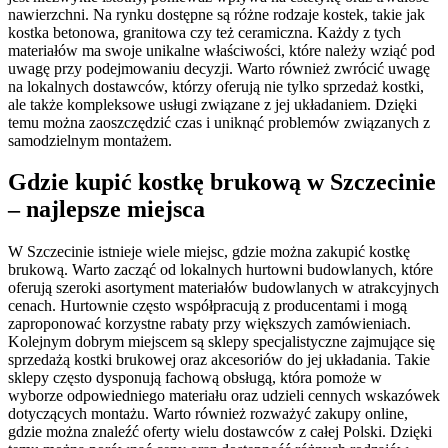
nawierzchni. Na rynku dostępne są różne rodzaje kostek, takie jak
kostka betonowa, granitowa czy też ceramiczna. Każdy z tych
materiałów ma swoje unikalne właściwości, które należy wziąć pod
uwagę przy podejmowaniu decyzji. Warto również zwrócić uwagę
na lokalnych dostawców, którzy oferują nie tylko sprzedaż kostki,
ale także kompleksowe usługi związane z jej układaniem. Dzięki
temu można zaoszczędzić czas i uniknąć problemów związanych z
samodzielnym montażem.
Gdzie kupić kostkę brukową w Szczecinie
– najlepsze miejsca
W Szczecinie istnieje wiele miejsc, gdzie można zakupić kostkę
brukową. Warto zacząć od lokalnych hurtowni budowlanych, które
oferują szeroki asortyment materiałów budowlanych w atrakcyjnych
cenach. Hurtownie często współpracują z producentami i mogą
zaproponować korzystne rabaty przy większych zamówieniach.
Kolejnym dobrym miejscem są sklepy specjalistyczne zajmujące się
sprzedażą kostki brukowej oraz akcesoriów do jej układania. Takie
sklepy często dysponują fachową obsługą, która pomoże w
wyborze odpowiedniego materiału oraz udzieli cennych wskazówek
dotyczących montażu. Warto również rozważyć zakupy online,
gdzie można znaleźć oferty wielu dostawców z całej Polski. Dzięki