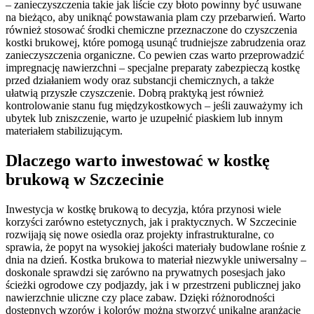
– zanieczyszczenia takie jak liście czy błoto powinny być usuwane
na bieżąco, aby uniknąć powstawania plam czy przebarwień. Warto
również stosować środki chemiczne przeznaczone do czyszczenia
kostki brukowej, które pomogą usunąć trudniejsze zabrudzenia oraz
zanieczyszczenia organiczne. Co pewien czas warto przeprowadzić
impregnację nawierzchni – specjalne preparaty zabezpieczą kostkę
przed działaniem wody oraz substancji chemicznych, a także
ułatwią przyszłe czyszczenie. Dobrą praktyką jest również
kontrolowanie stanu fug międzykostkowych – jeśli zauważymy ich
ubytek lub zniszczenie, warto je uzupełnić piaskiem lub innym
materiałem stabilizującym.
Dlaczego warto inwestować w kostkę
brukową w Szczecinie
Inwestycja w kostkę brukową to decyzja, która przynosi wiele
korzyści zarówno estetycznych, jak i praktycznych. W Szczecinie
rozwijają się nowe osiedla oraz projekty infrastrukturalne, co
sprawia, że popyt na wysokiej jakości materiały budowlane rośnie z
dnia na dzień. Kostka brukowa to materiał niezwykle uniwersalny –
doskonale sprawdzi się zarówno na prywatnych posesjach jako
ścieżki ogrodowe czy podjazdy, jak i w przestrzeni publicznej jako
nawierzchnie uliczne czy place zabaw. Dzięki różnorodności
dostępnych wzorów i kolorów można stworzyć unikalne aranżacje