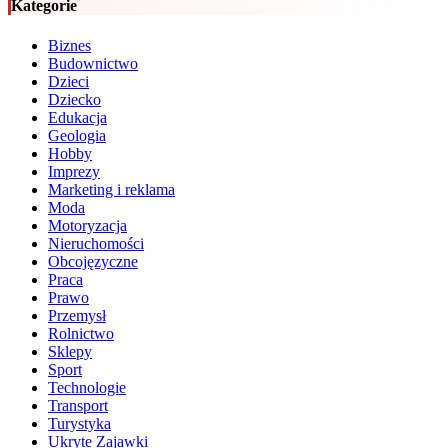
Kategorie
Biznes
Budownictwo
Dzieci
Dziecko
Edukacja
Geologia
Hobby
Imprezy
Marketing i reklama
Moda
Motoryzacja
Nieruchomości
Obcojęzyczne
Praca
Prawo
Przemysł
Rolnictwo
Sklepy
Sport
Technologie
Transport
Turystyka
Ukryte Zajawki