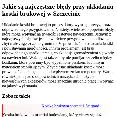
Jakie są najczęstsze błędy przy układaniu
kostki brukowej w Szczecinie
Układanie kostki brukowej to proces, który wymaga precyzji oraz
odpowiedniego przygotowania. Niestety, wiele osób popełnia błędy,
które mogą wpłynąć na trwałość i estetykę nawierzchni. Jednym z
najczęstszych błędów jest niewłaściwe przygotowanie podłoża –
zbyt małe zagęszczenie gruntu może prowadzić do osiadania kostki
i powstawania nierówności. Innym problemem jest brak
odpowiedniego spadku terenu, co skutkuje gromadzeniem się wody
na nawierzchni. Ważne jest także, aby nie pomijać szczelin między
kostkami, które powinny być wypełnione piaskiem lub innym
materiałem stabilizującym. Zbyt ciasne układanie kostek może
prowadzić do ich pękania pod wpływem zmian temperatury. Warto
również pamiętać o odpowiednich narzędziach – użycie
niewłaściwych akcesoriów może znacznie utrudnić pracę i wpłynąć
na jakość wykonania.
Zobacz także
Kostka brukowa sprzedaż Stargard
Kostka brukowa to materiał budowlany, który cieszy się dużą