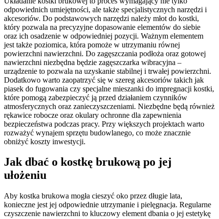
Układanie kostki brukowej to proces wymagający nie tylko
odpowiednich umiejętności, ale także specjalistycznych narzędzi i
akcesoriów. Do podstawowych narzędzi należy młot do kostki,
który pozwala na precyzyjne dopasowanie elementów do siebie
oraz ich osadzenie w odpowiedniej pozycji. Ważnym elementem
jest także poziomica, która pomoże w utrzymaniu równej
powierzchni nawierzchni. Do zagęszczania podłoża oraz gotowej
nawierzchni niezbędna będzie zagęszczarka wibracyjna –
urządzenie to pozwala na uzyskanie stabilnej i trwałej powierzchni.
Dodatkowo warto zaopatrzyć się w szereg akcesoriów takich jak
piasek do fugowania czy specjalne mieszanki do impregnacji kostki,
które pomogą zabezpieczyć ją przed działaniem czynników
atmosferycznych oraz zanieczyszczeniami. Niezbędne będą również
rękawice robocze oraz okulary ochronne dla zapewnienia
bezpieczeństwa podczas pracy. Przy większych projektach warto
rozważyć wynajem sprzętu budowlanego, co może znacznie
obniżyć koszty inwestycji.
Jak dbać o kostkę brukową po jej
ułożeniu
Aby kostka brukowa mogła cieszyć oko przez długie lata,
konieczne jest jej odpowiednie utrzymanie i pielęgnacja. Regularne
czyszczenie nawierzchni to kluczowy element dbania o jej estetykę