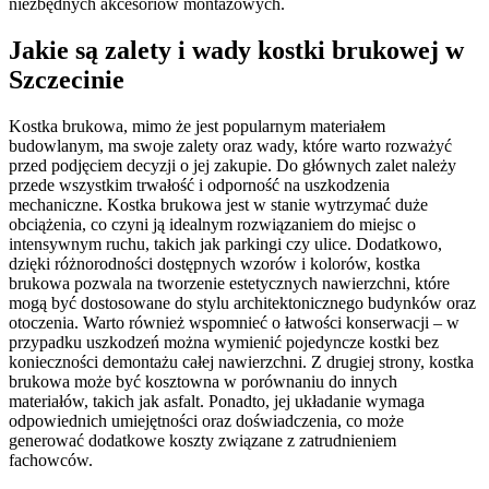
niezbędnych akcesoriów montażowych.
Jakie są zalety i wady kostki brukowej w
Szczecinie
Kostka brukowa, mimo że jest popularnym materiałem
budowlanym, ma swoje zalety oraz wady, które warto rozważyć
przed podjęciem decyzji o jej zakupie. Do głównych zalet należy
przede wszystkim trwałość i odporność na uszkodzenia
mechaniczne. Kostka brukowa jest w stanie wytrzymać duże
obciążenia, co czyni ją idealnym rozwiązaniem do miejsc o
intensywnym ruchu, takich jak parkingi czy ulice. Dodatkowo,
dzięki różnorodności dostępnych wzorów i kolorów, kostka
brukowa pozwala na tworzenie estetycznych nawierzchni, które
mogą być dostosowane do stylu architektonicznego budynków oraz
otoczenia. Warto również wspomnieć o łatwości konserwacji – w
przypadku uszkodzeń można wymienić pojedyncze kostki bez
konieczności demontażu całej nawierzchni. Z drugiej strony, kostka
brukowa może być kosztowna w porównaniu do innych
materiałów, takich jak asfalt. Ponadto, jej układanie wymaga
odpowiednich umiejętności oraz doświadczenia, co może
generować dodatkowe koszty związane z zatrudnieniem
fachowców.