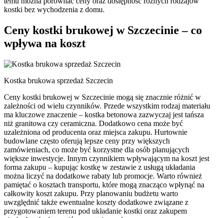
temu można porównać ceny oraz dostępność różnych rodzajów
kostki bez wychodzenia z domu.
Ceny kostki brukowej w Szczecinie – co
wpływa na koszt
Kostka brukowa sprzedaż Szczecin
Ceny kostki brukowej w Szczecinie mogą się znacznie różnić w
zależności od wielu czynników. Przede wszystkim rodzaj materiału
ma kluczowe znaczenie – kostka betonowa zazwyczaj jest tańsza
niż granitowa czy ceramiczna. Dodatkowo cena może być
uzależniona od producenta oraz miejsca zakupu. Hurtownie
budowlane często oferują lepsze ceny przy większych
zamówieniach, co może być korzystne dla osób planujących
większe inwestycje. Innym czynnikiem wpływającym na koszt jest
forma zakupu – kupując kostkę w zestawie z usługą układania
można liczyć na dodatkowe rabaty lub promocje. Warto również
pamiętać o kosztach transportu, które mogą znacząco wpłynąć na
całkowity koszt zakupu. Przy planowaniu budżetu warto
uwzględnić także ewentualne koszty dodatkowe związane z
przygotowaniem terenu pod układanie kostki oraz zakupem