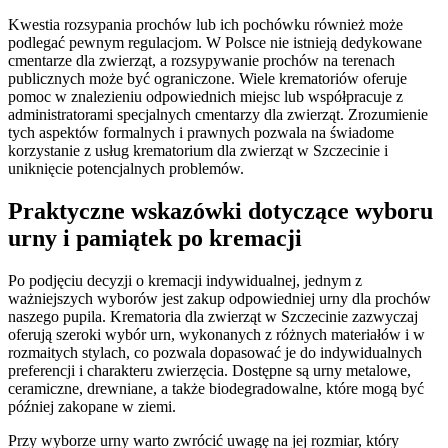
Kwestia rozsypania prochów lub ich pochówku również może
podlegać pewnym regulacjom. W Polsce nie istnieją dedykowane
cmentarze dla zwierząt, a rozsypywanie prochów na terenach
publicznych może być ograniczone. Wiele krematoriów oferuje
pomoc w znalezieniu odpowiednich miejsc lub współpracuje z
administratorami specjalnych cmentarzy dla zwierząt. Zrozumienie
tych aspektów formalnych i prawnych pozwala na świadome
korzystanie z usług krematorium dla zwierząt w Szczecinie i
uniknięcie potencjalnych problemów.
Praktyczne wskazówki dotyczące wyboru
urny i pamiątek po kremacji
Po podjęciu decyzji o kremacji indywidualnej, jednym z
ważniejszych wyborów jest zakup odpowiedniej urny dla prochów
naszego pupila. Krematoria dla zwierząt w Szczecinie zazwyczaj
oferują szeroki wybór urn, wykonanych z różnych materiałów i w
rozmaitych stylach, co pozwala dopasować je do indywidualnych
preferencji i charakteru zwierzęcia. Dostępne są urny metalowe,
ceramiczne, drewniane, a także biodegradowalne, które mogą być
później zakopane w ziemi.
Przy wyborze urny warto zwrócić uwagę na jej rozmiar, który