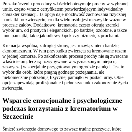
Po zakończeniu procedury właściciel otrzymuje prochy w wybranej
urnie, często wraz z certyfikatem potwierdzającym indywidualny
charakter kremacji. Ta opcja daje możliwość zachowania fizycznej
pamiątki po zwierzęciu, co dla wielu osób jest niezwykle ważne w
procesie żałoby. Dodatkowo, krematoria często oferują szeroki
wybór urn, od prostych i eleganckich, po bardziej ozdobne, a także
inne pamiątki, takie jak odlewy łapek czy biżuterię z prochami.
Kremacja wspólna, z drugiej strony, jest rozwiązaniem bardziej
ekonomicznym. W tym przypadku zwierzęta są kremowane razem
w jednej komorze. Po zakończeniu procesu prochy nie są zwracane
właścicielom, lecz są rozsypywane w wyznaczonym miejscu,
zazwyczaj w specjalnie przygotowanym ogrodzie pamięci. Jest to
wybór dla osób, które pragną godnego pożegnania, ale
niekoniecznie potrzebują fizycznej pamiątki w postaci urny. Obie
opcje zapewniają profesjonalne i pełne szacunku zakończenie życia
zwierzęcia.
Wsparcie emocjonalne i psychologiczne
podczas korzystania z krematorium w
Szczecinie
Śmierć zwierzęcia domowego to zawsze trudne przeżycie, które