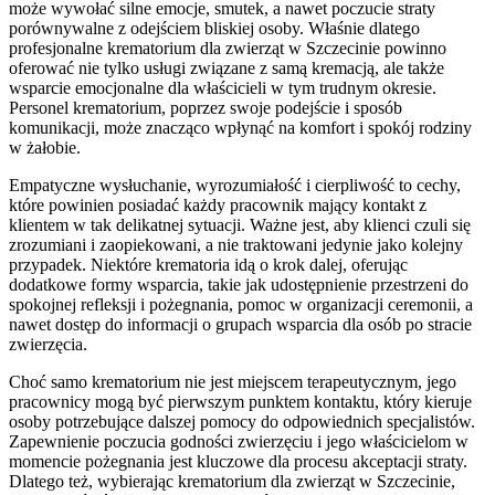
może wywołać silne emocje, smutek, a nawet poczucie straty
porównywalne z odejściem bliskiej osoby. Właśnie dlatego
profesjonalne krematorium dla zwierząt w Szczecinie powinno
oferować nie tylko usługi związane z samą kremacją, ale także
wsparcie emocjonalne dla właścicieli w tym trudnym okresie.
Personel krematorium, poprzez swoje podejście i sposób
komunikacji, może znacząco wpłynąć na komfort i spokój rodziny
w żałobie.
Empatyczne wysłuchanie, wyrozumiałość i cierpliwość to cechy,
które powinien posiadać każdy pracownik mający kontakt z
klientem w tak delikatnej sytuacji. Ważne jest, aby klienci czuli się
zrozumiani i zaopiekowani, a nie traktowani jedynie jako kolejny
przypadek. Niektóre krematoria idą o krok dalej, oferując
dodatkowe formy wsparcia, takie jak udostępnienie przestrzeni do
spokojnej refleksji i pożegnania, pomoc w organizacji ceremonii, a
nawet dostęp do informacji o grupach wsparcia dla osób po stracie
zwierzęcia.
Choć samo krematorium nie jest miejscem terapeutycznym, jego
pracownicy mogą być pierwszym punktem kontaktu, który kieruje
osoby potrzebujące dalszej pomocy do odpowiednich specjalistów.
Zapewnienie poczucia godności zwierzęciu i jego właścicielom w
momencie pożegnania jest kluczowe dla procesu akceptacji straty.
Dlatego też, wybierając krematorium dla zwierząt w Szczecinie,