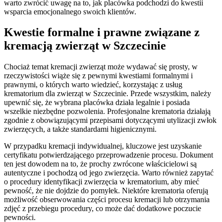
warto zwrócić uwagę na to, jak placówka podchodzi do kwestii
wsparcia emocjonalnego swoich klientów.
Kwestie formalne i prawne związane z
kremacją zwierząt w Szczecinie
Chociaż temat kremacji zwierząt może wydawać się prosty, w
rzeczywistości wiąże się z pewnymi kwestiami formalnymi i
prawnymi, o których warto wiedzieć, korzystając z usług
krematorium dla zwierząt w Szczecinie. Przede wszystkim, należy
upewnić się, że wybrana placówka działa legalnie i posiada
wszelkie niezbędne pozwolenia. Profesjonalne krematoria działają
zgodnie z obowiązującymi przepisami dotyczącymi utylizacji zwłok
zwierzęcych, a także standardami higienicznymi.
W przypadku kremacji indywidualnej, kluczowe jest uzyskanie
certyfikatu potwierdzającego przeprowadzenie procesu. Dokument
ten jest dowodem na to, że prochy zwrócone właścicielowi są
autentyczne i pochodzą od jego zwierzęcia. Warto również zapytać
o procedury identyfikacji zwierzęcia w krematorium, aby mieć
pewność, że nie dojdzie do pomyłek. Niektóre krematoria oferują
możliwość obserwowania części procesu kremacji lub otrzymania
zdjęć z przebiegu procedury, co może dać dodatkowe poczucie
pewności.