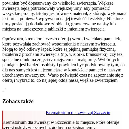
powinien być dopasowany do wielkości zwierzęcia. Większe
zwierzęta będą potrzebowały większej urny, aby pomieścić
wszystkie prochy. Istotny jest również materiał, z którego wykonana
jest urna, ponieważ wpływa on na jej trwałość i estetykę. Niektóre
urny posiadają dodatkowe zdobienia, grawerowane napisy lub
miejsca na umieszczenie tabliczki z imieniem zwierzęcia.
Oprócz urn, krematoria często oferują szeroki wachlarz pamiątek,
które pozwalają zachować wspomnienia o naszym zwierzęciu.
Mogą to być odlewy łapek, które są piękną pamiątką fizyczną,
biżuteria z prochami zwierzęcia (np. wisiorki, bransoletki), czy też
specjalne ramki na zdjęcia z miejscem na małą urnę. Wybór tych
pamiątek jest bardzo osobisty i powinien być podyktowany tym, co
dla nas samych jest najcenniejsze w kontekście pamięci o naszym
ukochanym towarzyszu. Warto poświęcić czas na zapoznanie się z
ofertą i wybrać to, co najlepiej odda naszą więź ze zwierzęciem.
„`
Zobacz także
Krematorium dla zwierząt Szczecin
Krematorium dla zwierząt w Szczecinie to miejsce, które oferuje
szereg usług związanych z godnym pożegnaniem…