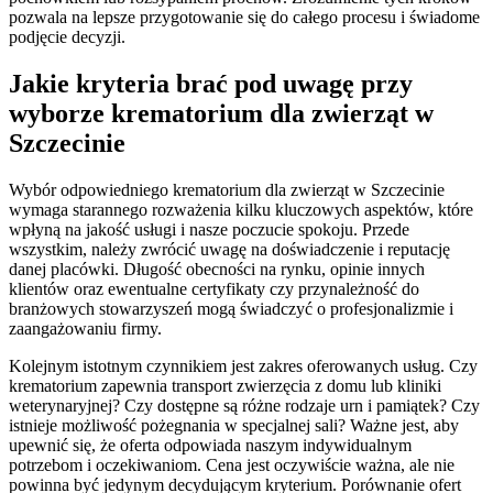
pozwala na lepsze przygotowanie się do całego procesu i świadome
podjęcie decyzji.
Jakie kryteria brać pod uwagę przy
wyborze krematorium dla zwierząt w
Szczecinie
Wybór odpowiedniego krematorium dla zwierząt w Szczecinie
wymaga starannego rozważenia kilku kluczowych aspektów, które
wpłyną na jakość usługi i nasze poczucie spokoju. Przede
wszystkim, należy zwrócić uwagę na doświadczenie i reputację
danej placówki. Długość obecności na rynku, opinie innych
klientów oraz ewentualne certyfikaty czy przynależność do
branżowych stowarzyszeń mogą świadczyć o profesjonalizmie i
zaangażowaniu firmy.
Kolejnym istotnym czynnikiem jest zakres oferowanych usług. Czy
krematorium zapewnia transport zwierzęcia z domu lub kliniki
weterynaryjnej? Czy dostępne są różne rodzaje urn i pamiątek? Czy
istnieje możliwość pożegnania w specjalnej sali? Ważne jest, aby
upewnić się, że oferta odpowiada naszym indywidualnym
potrzebom i oczekiwaniom. Cena jest oczywiście ważna, ale nie
powinna być jedynym decydującym kryterium. Porównanie ofert