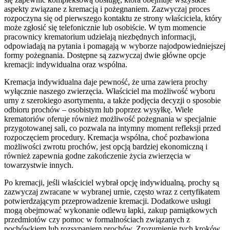
aspekty związane z kremacją i pożegnaniem. Zazwyczaj proces
rozpoczyna się od pierwszego kontaktu ze strony właściciela, który
może zgłosić się telefonicznie lub osobiście. W tym momencie
pracownicy krematorium udzielają niezbędnych informacji,
odpowiadają na pytania i pomagają w wyborze najodpowiedniejszej
formy pożegnania. Dostępne są zazwyczaj dwie główne opcje
kremacji: indywidualna oraz wspólna.
Kremacja indywidualna daje pewność, że urna zawiera prochy
wyłącznie naszego zwierzęcia. Właściciel ma możliwość wyboru
urny z szerokiego asortymentu, a także podjęcia decyzji o sposobie
odbioru prochów – osobistym lub poprzez wysyłkę. Wiele
krematoriów oferuje również możliwość pożegnania w specjalnie
przygotowanej sali, co pozwala na intymny moment refleksji przed
rozpoczęciem procedury. Kremacja wspólna, choć pozbawiona
możliwości zwrotu prochów, jest opcją bardziej ekonomiczną i
również zapewnia godne zakończenie życia zwierzęcia w
towarzystwie innych.
Po kremacji, jeśli właściciel wybrał opcję indywidualną, prochy są
zazwyczaj zwracane w wybranej urnie, często wraz z certyfikatem
potwierdzającym przeprowadzenie kremacji. Dodatkowe usługi
mogą obejmować wykonanie odlewu łapki, zakup pamiątkowych
przedmiotów czy pomoc w formalnościach związanych z
pochówkiem lub rozsypaniem prochów. Zrozumienie tych kroków