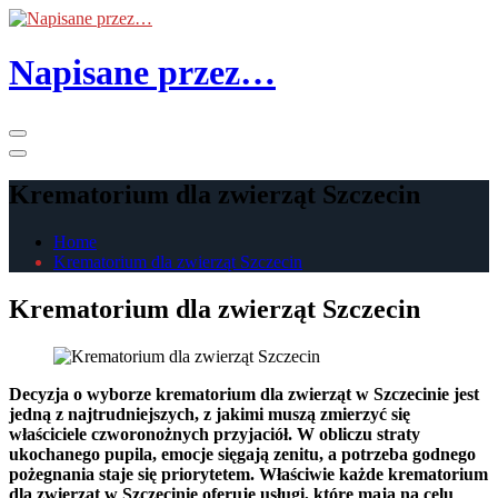
Skip
to
the
Napisane przez…
content
Primary
Menu
Krematorium dla zwierząt Szczecin
Home
Krematorium dla zwierząt Szczecin
Krematorium dla zwierząt Szczecin
Decyzja o wyborze krematorium dla zwierząt w Szczecinie jest
jedną z najtrudniejszych, z jakimi muszą zmierzyć się
właściciele czworonożnych przyjaciół. W obliczu straty
ukochanego pupila, emocje sięgają zenitu, a potrzeba godnego
pożegnania staje się priorytetem. Właściwie każde krematorium
dla zwierząt w Szczecinie oferuje usługi, które mają na celu