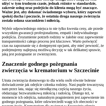
ulżyć w tym trudnym czasie, jednak różnice w standardzie,
zakresie usług oraz podejściu do klienta mogą być znaczące.
Ważne jest, aby dokonać świadomego wyboru, który zapewni
spokój ducha i poczucie, że ostatnia droga naszego zwierzęcia
została usłana szacunkiem i miłością.
Wybór odpowiedniego miejsca to nie tylko kwestia ceny, ale przede
wszystkim gwarancji profesjonalizmu, empatii i indywidualnego
podejścia. Zrozumienie potrzeb rodziny w żałobie oraz zapewnienie
transparentności całego procesu jest kluczowe. Warto poświęcić
czas na zapoznanie się z dostępnymi opcjami, aby mieć pewność, że
podejmujemy najlepszą możliwą decyzję w tak delikatnej sprawie,
jaką jest pożegnanie ze zwierzęciem.
Znaczenie godnego pożegnania
zwierzęcia w krematorium w Szczecinie
Utrata zwierzęcia domowego to dla wielu osób równie bolesne
doświadczenie jak odejście członka rodziny. Nasi pupile towarzyszą
nam przez lata, stając się nieodłączną częścią naszego życia,
obdarzając bezwarunkową miłością i radością. Dlatego też, w
momencie ich odejścia, naturalnym pragnieniem jest zapewnienie im
godnego pożegnania, które odzwierciedli wagę ich obecności w
naszym życiu. Krematorium dla zwierząt w Szczecinie oferuje