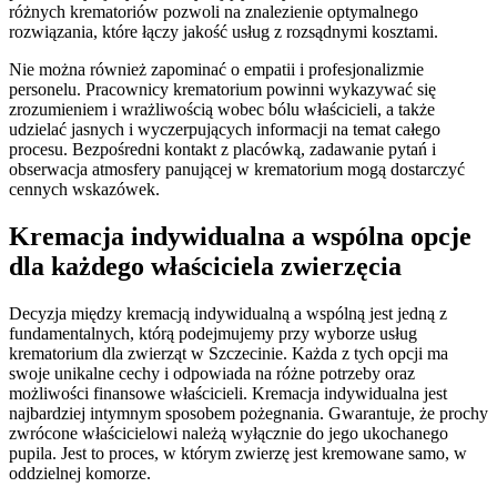
różnych krematoriów pozwoli na znalezienie optymalnego
rozwiązania, które łączy jakość usług z rozsądnymi kosztami.
Nie można również zapominać o empatii i profesjonalizmie
personelu. Pracownicy krematorium powinni wykazywać się
zrozumieniem i wrażliwością wobec bólu właścicieli, a także
udzielać jasnych i wyczerpujących informacji na temat całego
procesu. Bezpośredni kontakt z placówką, zadawanie pytań i
obserwacja atmosfery panującej w krematorium mogą dostarczyć
cennych wskazówek.
Kremacja indywidualna a wspólna opcje
dla każdego właściciela zwierzęcia
Decyzja między kremacją indywidualną a wspólną jest jedną z
fundamentalnych, którą podejmujemy przy wyborze usług
krematorium dla zwierząt w Szczecinie. Każda z tych opcji ma
swoje unikalne cechy i odpowiada na różne potrzeby oraz
możliwości finansowe właścicieli. Kremacja indywidualna jest
najbardziej intymnym sposobem pożegnania. Gwarantuje, że prochy
zwrócone właścicielowi należą wyłącznie do jego ukochanego
pupila. Jest to proces, w którym zwierzę jest kremowane samo, w
oddzielnej komorze.