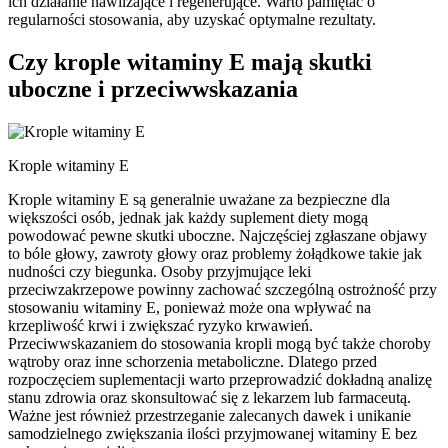
ich działanie nawilżające i regenerujące. Warto pamiętać o
regularności stosowania, aby uzyskać optymalne rezultaty.
Czy krople witaminy E mają skutki
uboczne i przeciwwskazania
Krople witaminy E
Krople witaminy E są generalnie uważane za bezpieczne dla
większości osób, jednak jak każdy suplement diety mogą
powodować pewne skutki uboczne. Najczęściej zgłaszane objawy
to bóle głowy, zawroty głowy oraz problemy żołądkowe takie jak
nudności czy biegunka. Osoby przyjmujące leki
przeciwzakrzepowe powinny zachować szczególną ostrożność przy
stosowaniu witaminy E, ponieważ może ona wpływać na
krzepliwość krwi i zwiększać ryzyko krwawień.
Przeciwwskazaniem do stosowania kropli mogą być także choroby
wątroby oraz inne schorzenia metaboliczne. Dlatego przed
rozpoczęciem suplementacji warto przeprowadzić dokładną analizę
stanu zdrowia oraz skonsultować się z lekarzem lub farmaceutą.
Ważne jest również przestrzeganie zalecanych dawek i unikanie
samodzielnego zwiększania ilości przyjmowanej witaminy E bez