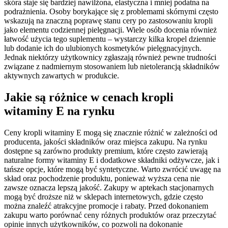
skóra staje się bardziej nawilżona, elastyczna i mniej podatna na
podrażnienia. Osoby borykające się z problemami skórnymi często
wskazują na znaczną poprawę stanu cery po zastosowaniu kropli
jako elementu codziennej pielęgnacji. Wiele osób docenia również
łatwość użycia tego suplementu – wystarczy kilka kropel dziennie
lub dodanie ich do ulubionych kosmetyków pielęgnacyjnych.
Jednak niektórzy użytkownicy zgłaszają również pewne trudności
związane z nadmiernym stosowaniem lub nietolerancją składników
aktywnych zawartych w produkcie.
Jakie są różnice w cenach kropli
witaminy E na rynku
Ceny kropli witaminy E mogą się znacznie różnić w zależności od
producenta, jakości składników oraz miejsca zakupu. Na rynku
dostępne są zarówno produkty premium, które często zawierają
naturalne formy witaminy E i dodatkowe składniki odżywcze, jak i
tańsze opcje, które mogą być syntetyczne. Warto zwrócić uwagę na
skład oraz pochodzenie produktu, ponieważ wyższa cena nie
zawsze oznacza lepszą jakość. Zakupy w aptekach stacjonarnych
mogą być droższe niż w sklepach internetowych, gdzie często
można znaleźć atrakcyjne promocje i rabaty. Przed dokonaniem
zakupu warto porównać ceny różnych produktów oraz przeczytać
opinie innych użytkowników, co pozwoli na dokonanie