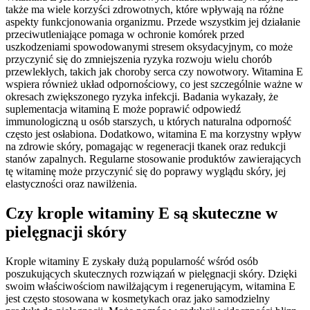
także ma wiele korzyści zdrowotnych, które wpływają na różne
aspekty funkcjonowania organizmu. Przede wszystkim jej działanie
przeciwutleniające pomaga w ochronie komórek przed
uszkodzeniami spowodowanymi stresem oksydacyjnym, co może
przyczynić się do zmniejszenia ryzyka rozwoju wielu chorób
przewlekłych, takich jak choroby serca czy nowotwory. Witamina E
wspiera również układ odpornościowy, co jest szczególnie ważne w
okresach zwiększonego ryzyka infekcji. Badania wykazały, że
suplementacja witaminą E może poprawić odpowiedź
immunologiczną u osób starszych, u których naturalna odporność
często jest osłabiona. Dodatkowo, witamina E ma korzystny wpływ
na zdrowie skóry, pomagając w regeneracji tkanek oraz redukcji
stanów zapalnych. Regularne stosowanie produktów zawierających
tę witaminę może przyczynić się do poprawy wyglądu skóry, jej
elastyczności oraz nawilżenia.
Czy krople witaminy E są skuteczne w
pielęgnacji skóry
Krople witaminy E zyskały dużą popularność wśród osób
poszukujących skutecznych rozwiązań w pielęgnacji skóry. Dzięki
swoim właściwościom nawilżającym i regenerującym, witamina E
jest często stosowana w kosmetykach oraz jako samodzielny