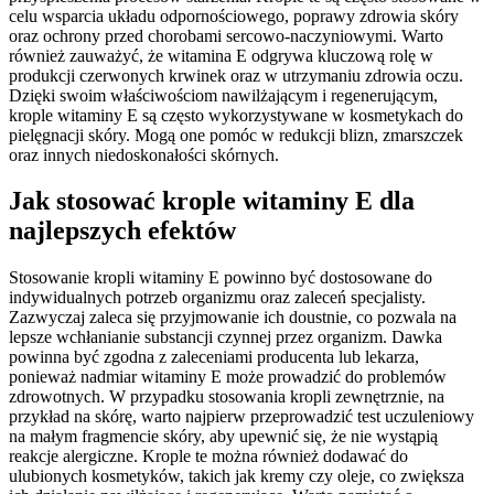
celu wsparcia układu odpornościowego, poprawy zdrowia skóry
oraz ochrony przed chorobami sercowo-naczyniowymi. Warto
również zauważyć, że witamina E odgrywa kluczową rolę w
produkcji czerwonych krwinek oraz w utrzymaniu zdrowia oczu.
Dzięki swoim właściwościom nawilżającym i regenerującym,
krople witaminy E są często wykorzystywane w kosmetykach do
pielęgnacji skóry. Mogą one pomóc w redukcji blizn, zmarszczek
oraz innych niedoskonałości skórnych.
Jak stosować krople witaminy E dla
najlepszych efektów
Stosowanie kropli witaminy E powinno być dostosowane do
indywidualnych potrzeb organizmu oraz zaleceń specjalisty.
Zazwyczaj zaleca się przyjmowanie ich doustnie, co pozwala na
lepsze wchłanianie substancji czynnej przez organizm. Dawka
powinna być zgodna z zaleceniami producenta lub lekarza,
ponieważ nadmiar witaminy E może prowadzić do problemów
zdrowotnych. W przypadku stosowania kropli zewnętrznie, na
przykład na skórę, warto najpierw przeprowadzić test uczuleniowy
na małym fragmencie skóry, aby upewnić się, że nie wystąpią
reakcje alergiczne. Krople te można również dodawać do
ulubionych kosmetyków, takich jak kremy czy oleje, co zwiększa