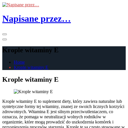
Skip
to
the
Napisane przez…
content
Primary
Menu
Krople witaminy E
Home
Krople witaminy E
Krople witaminy E
Krople witaminy E to suplement diety, który zawiera naturalne lub
syntetyczne formy tej witaminy, znanej ze swoich licznych korzyści
zdrowotnych. Witamina E jest silnym przeciwutleniaczem, co
oznacza, że pomaga w neutralizacji wolnych rodników w
organizmie, które mogą prowadzić do uszkodzenia komórek i
przyspieszenia procesów starzenia. Krople te są często stosowane w