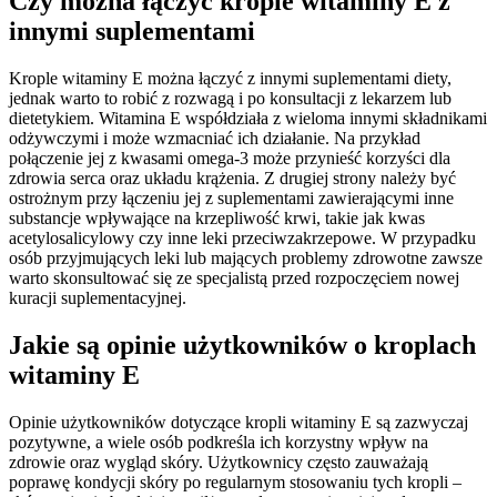
Czy można łączyć krople witaminy E z
innymi suplementami
Krople witaminy E można łączyć z innymi suplementami diety,
jednak warto to robić z rozwagą i po konsultacji z lekarzem lub
dietetykiem. Witamina E współdziała z wieloma innymi składnikami
odżywczymi i może wzmacniać ich działanie. Na przykład
połączenie jej z kwasami omega-3 może przynieść korzyści dla
zdrowia serca oraz układu krążenia. Z drugiej strony należy być
ostrożnym przy łączeniu jej z suplementami zawierającymi inne
substancje wpływające na krzepliwość krwi, takie jak kwas
acetylosalicylowy czy inne leki przeciwzakrzepowe. W przypadku
osób przyjmujących leki lub mających problemy zdrowotne zawsze
warto skonsultować się ze specjalistą przed rozpoczęciem nowej
kuracji suplementacyjnej.
Jakie są opinie użytkowników o kroplach
witaminy E
Opinie użytkowników dotyczące kropli witaminy E są zazwyczaj
pozytywne, a wiele osób podkreśla ich korzystny wpływ na
zdrowie oraz wygląd skóry. Użytkownicy często zauważają
poprawę kondycji skóry po regularnym stosowaniu tych kropli –