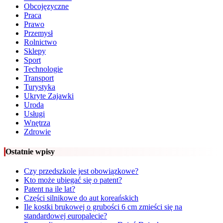
Obcojęzyczne
Praca
Prawo
Przemysł
Rolnictwo
Sklepy
Sport
Technologie
Transport
Turystyka
Ukryte Zajawki
Uroda
Usługi
Wnętrza
Zdrowie
Ostatnie wpisy
Czy przedszkole jest obowiązkowe?
Kto może ubiegać się o patent?
Patent na ile lat?
Części silnikowe do aut koreańskich
Ile kostki brukowej o grubości 6 cm zmieści się na
standardowej europalecie?