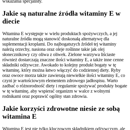
wskazania specjalisty.
Jakie są naturalne źródła witaminy E w
diecie
Witamina E występuje w wielu produktach spożywczych, a jej
naturalne źródła mogą stanowić doskonałą alternatywę dla
suplementacji kroplami. Do najbogatszych źródeł tej witaminy
należą orzechy, nasiona oraz oleje roślinne takie jak olej
słonecznikowy czy oliwa z oliwek. Zielone warzywa liściaste
również dostarczają znaczne ilości witaminy E, a także inne cenne
składniki odżywcze. Awokado to kolejny produkt bogaty w tę
witaminę, który można łatwo włączyć do codziennej diety. Ryby
oraz owoce morza także zawierają niewielkie ilości witaminy E, co
czyni je wartościowym elementem zdrowego jadłospisu. Warto
zadbać o różnorodność diety i regularnie spożywać produkty bogate
w tę witaminę, aby wspierać organizm w walce z wolnymi
rodnikami oraz poprawić ogólny stan zdrowia.
Jakie korzyści zdrowotne niesie ze sobą
witamina E
Witamina E jest nie tylko kluczowym składnikiem odżywczym, ale