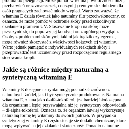
produkt do pielęgnacji. Może pomóc w redukcji widoczności blizn,
przebarwień oraz zmarszczek, co czyni ją cennym składnikiem dla
osób pragnących zachować młody wygląd. Warto zauważyć, że
witamina E działa również jako naturalny filtr przeciwsłoneczny, co
oznacza, że może pomóc w ochronie skóry przed szkodliwym
działaniem promieni UV. Stosowanie kropli na skórę może
przyczynić się do poprawy jej kondycji oraz ogólnego wyglądu.
Osoby z problemami skórnymi, takimi jak trądzik czy egzema,
mogą również skorzystać z właściwości kojących tej witaminy.
Warto jednak pamiętać o indywidualnych reakcjach skóry i
przeprowadzić test uczuleniowy przed rozpoczęciem regularnego
stosowania kropli.
Jakie są różnice między naturalną a
syntetyczną witaminą E
Witaminy E dostępne na rynku mogą pochodzić zarówno z
naturalnych źródeł, jak i być syntetycznie produkowane. Naturalna
witamina E, znana jako d-alfa-tokoferol, jest bardziej biodostępna
dla organizmu i lepiej przyswajalna niż jej syntetyczny odpowiednik
– dl-alpha-tokoferol. Oznacza to, że organizm łatwiej wykorzystuje
naturalną formę tej witaminy do swoich potrzeb. W przypadku
syntetycznej witaminy E często stosuje się dodatki chemiczne, które
mogą wpływać na jej działanie i skuteczność. Ponadto naturalne