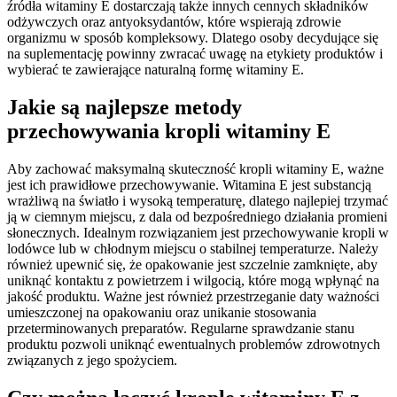
źródła witaminy E dostarczają także innych cennych składników
odżywczych oraz antyoksydantów, które wspierają zdrowie
organizmu w sposób kompleksowy. Dlatego osoby decydujące się
na suplementację powinny zwracać uwagę na etykiety produktów i
wybierać te zawierające naturalną formę witaminy E.
Jakie są najlepsze metody
przechowywania kropli witaminy E
Aby zachować maksymalną skuteczność kropli witaminy E, ważne
jest ich prawidłowe przechowywanie. Witamina E jest substancją
wrażliwą na światło i wysoką temperaturę, dlatego najlepiej trzymać
ją w ciemnym miejscu, z dala od bezpośredniego działania promieni
słonecznych. Idealnym rozwiązaniem jest przechowywanie kropli w
lodówce lub w chłodnym miejscu o stabilnej temperaturze. Należy
również upewnić się, że opakowanie jest szczelnie zamknięte, aby
uniknąć kontaktu z powietrzem i wilgocią, które mogą wpłynąć na
jakość produktu. Ważne jest również przestrzeganie daty ważności
umieszczonej na opakowaniu oraz unikanie stosowania
przeterminowanych preparatów. Regularne sprawdzanie stanu
produktu pozwoli uniknąć ewentualnych problemów zdrowotnych
związanych z jego spożyciem.