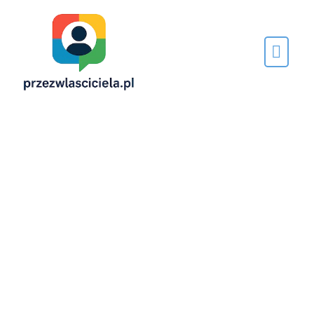
Napisane
przez…