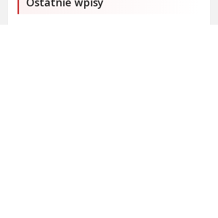
Ostatnie wpisy
Firma SEO Bytom
Personalizowane prezenty korporacyjne klasy
premium
Okna Szczecin sprzedaż
Inwestowanie w nieruchomości – sposób na biznes
Jak dobrze nagrać saksofon?
Punkty różnicujące w rekrutacji przedszkole co to
jest?
Czy przedszkole jest obowiązkowe?
Kto może ubiegać się o patent?