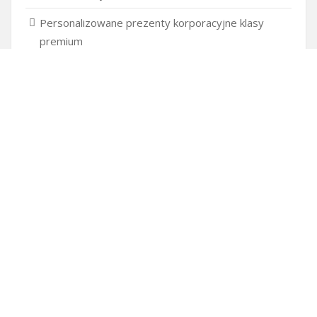
Personalizowane prezenty korporacyjne klasy
premium
Okna Szczecin sprzedaż
Inwestowanie w nieruchomości – sposób na biznes
Jak dobrze nagrać saksofon?
Punkty różnicujące w rekrutacji przedszkole co to
jest?
Czy przedszkole jest obowiązkowe?
Kto może ubiegać się o patent?
Patent na ile lat?
Części silnikowe do aut koreańskich