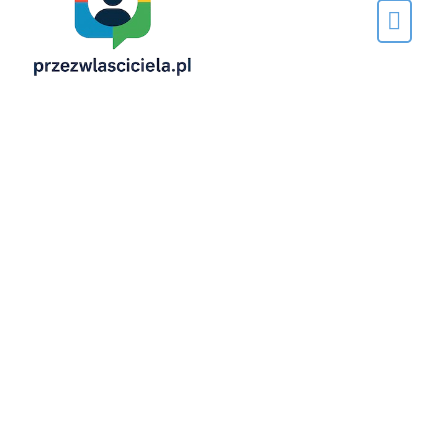
Napisane
przez…