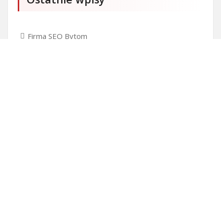
Firma SEO Bytom
Personalizowane prezenty korporacyjne klasy
premium
Okna Szczecin sprzedaż
Inwestowanie w nieruchomości – sposób na biznes
Jak dobrze nagrać saksofon?
Punkty różnicujące w rekrutacji przedszkole co to
jest?
Czy przedszkole jest obowiązkowe?
Kto może ubiegać się o patent?