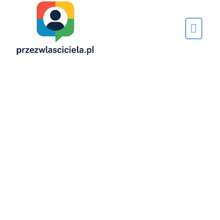
Napisane
przez…