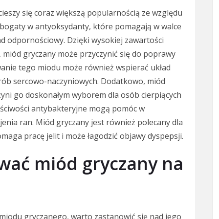
cieszy się coraz większą popularnością ze względu
t bogaty w antyoksydanty, które pomagają w walce
ad odpornościowy. Dzięki wysokiej zawartości
k, miód gryczany może przyczynić się do poprawy
anie tego miodu może również wspierać układ
horób sercowo-naczyniowych. Dodatkowo, miód
czyni go doskonałym wyborem dla osób cierpiących
łaściwości antybakteryjne mogą pomóc w
jenia ran. Miód gryczany jest również polecany dla
aga pracę jelit i może łagodzić objawy dyspepsji.
ywać miód gryczany na
 miodu gryczanego, warto zastanowić się nad jego