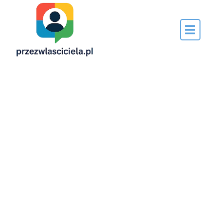
Napisane
przez…