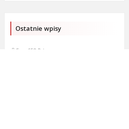
Ostatnie wpisy
Firma SEO Bytom
Personalizowane prezenty korporacyjne klasy
premium
Okna Szczecin sprzedaż
Inwestowanie w nieruchomości – sposób na biznes
Jak dobrze nagrać saksofon?
Punkty różnicujące w rekrutacji przedszkole co to
jest?