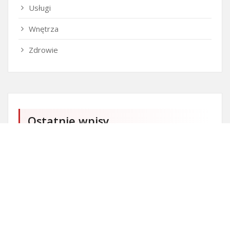
Usługi
Wnętrza
Zdrowie
Ostatnie wpisy
Czy przedszkole jest obowiązkowe?
Kto może ubiegać się o patent?
Patent na ile lat?
Części silnikowe do aut koreańskich