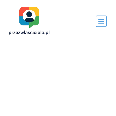
Napisane
przez…