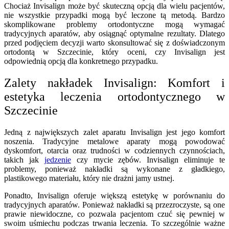
Chociaż Invisalign może być skuteczną opcją dla wielu pacjentów,
nie wszystkie przypadki mogą być leczone tą metodą. Bardzo
skomplikowane problemy ortodontyczne mogą wymagać
tradycyjnych aparatów, aby osiągnąć optymalne rezultaty. Dlatego
przed podjęciem decyzji warto skonsultować się z doświadczonym
ortodontą w Szczecinie, który oceni, czy Invisalign jest
odpowiednią opcją dla konkretnego przypadku.
Zalety nakładek Invisalign: Komfort i
estetyka leczenia ortodontycznego w
Szczecinie
Jedną z największych zalet aparatu Invisalign jest jego komfort
noszenia. Tradycyjne metalowe aparaty mogą powodować
dyskomfort, otarcia oraz trudności w codziennych czynnościach,
takich jak
jedzenie
czy mycie zębów. Invisalign eliminuje te
problemy, ponieważ nakładki są wykonane z gładkiego,
plastikowego materiału, który nie drażni jamy ustnej.
Ponadto, Invisalign oferuje większą estetykę w porównaniu do
tradycyjnych aparatów. Ponieważ nakładki są przezroczyste, są one
prawie niewidoczne, co pozwala pacjentom czuć się pewniej w
swoim uśmiechu podczas trwania leczenia. To szczególnie ważne