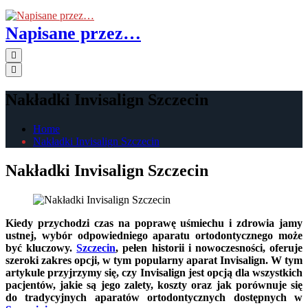
Skip
to
Napisane przez…
the
content
Primary
Menu
Nakładki Invisalign Szczecin
Home
Nakładki Invisalign Szczecin
Nakładki Invisalign Szczecin
Kiedy przychodzi czas na poprawę uśmiechu i zdrowia jamy
ustnej, wybór odpowiedniego aparatu ortodontycznego może
być kluczowy.
Szczecin
, pełen historii i nowoczesności, oferuje
szeroki zakres opcji, w tym popularny aparat Invisalign. W tym
artykule przyjrzymy się, czy Invisalign jest opcją dla wszystkich
pacjentów, jakie są jego zalety, koszty oraz jak porównuje się
do tradycyjnych aparatów ortodontycznych dostępnych w