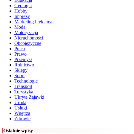
Edukacja
Geologia
Hobby
Imprezy
Marketing i reklama
Moda
Motoryzacja
Nieruchomości
Obcojęzyczne
Praca
Prawo
Przemysł
Rolnictwo
Sklepy
Sport
Technologie
Transport
Turystyka
Ukryte Zajawki
Uroda
Usługi
Wnętrza
Zdrowie
Ostatnie wpisy