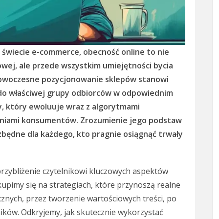
 świecie e-commerce, obecność online to nie
owej, ale przede wszystkim umiejętności bycia
Nowoczesne pozycjonowanie sklepów stanowi
e do właściwej grupy odbiorców w odpowiednim
, który ewoluuje wraz z algorytmami
waniami konsumentów. Zrozumienie jego podstaw
ezbędne dla każdego, kto pragnie osiągnąć trwały
zybliżenie czytelnikowi kluczowych aspektów
pimy się na strategiach, które przynoszą realne
znych, przez tworzenie wartościowych treści, po
ników. Odkryjemy, jak skutecznie wykorzystać