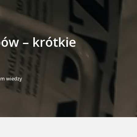
ów – krótkie
um wiedzy