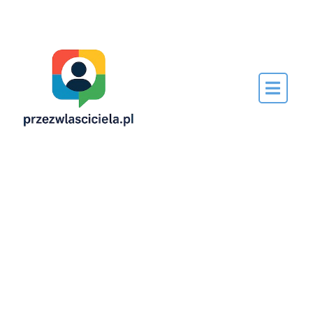
Napisane
przez…