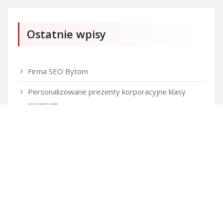
Ostatnie wpisy
Firma SEO Bytom
Personalizowane prezenty korporacyjne klasy
premium
Okna Szczecin sprzedaż
Inwestowanie w nieruchomości – sposób na biznes
Jak dobrze nagrać saksofon?
Punkty różnicujące w rekrutacji przedszkole co to
jest?
Czy przedszkole jest obowiązkowe?