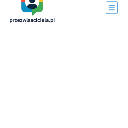
Napisane
przez…