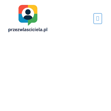
Napisane
przez…