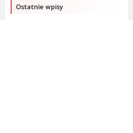
Ostatnie wpisy
Firma SEO Bytom
Personalizowane prezenty korporacyjne klasy
premium
Okna Szczecin sprzedaż
Inwestowanie w nieruchomości – sposób na biznes
Jak dobrze nagrać saksofon?
Punkty różnicujące w rekrutacji przedszkole co to
jest?
Gdzie kupować ubrania dla puszystych?
Czy przedszkole jest obowiązkowe?