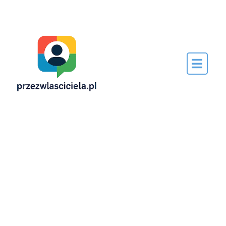
Napisane
przez…