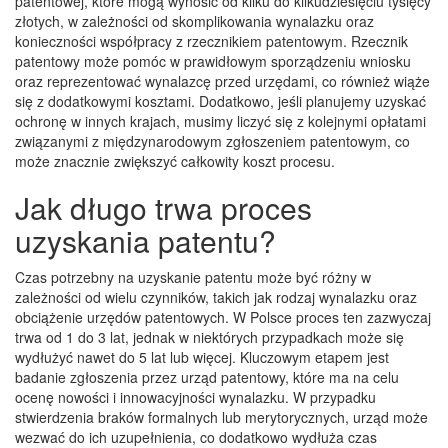
patentowej, które mogą wynosić od kilku do kilkudziesięciu tysięcy
złotych, w zależności od skomplikowania wynalazku oraz
konieczności współpracy z rzecznikiem patentowym. Rzecznik
patentowy może pomóc w prawidłowym sporządzeniu wniosku
oraz reprezentować wynalazcę przed urzędami, co również wiąże
się z dodatkowymi kosztami. Dodatkowo, jeśli planujemy uzyskać
ochronę w innych krajach, musimy liczyć się z kolejnymi opłatami
związanymi z międzynarodowym zgłoszeniem patentowym, co
może znacznie zwiększyć całkowity koszt procesu.
Jak długo trwa proces
uzyskania patentu?
Czas potrzebny na uzyskanie patentu może być różny w
zależności od wielu czynników, takich jak rodzaj wynalazku oraz
obciążenie urzędów patentowych. W Polsce proces ten zazwyczaj
trwa od 1 do 3 lat, jednak w niektórych przypadkach może się
wydłużyć nawet do 5 lat lub więcej. Kluczowym etapem jest
badanie zgłoszenia przez urząd patentowy, które ma na celu
ocenę nowości i innowacyjności wynalazku. W przypadku
stwierdzenia braków formalnych lub merytorycznych, urząd może
wezwać do ich uzupełnienia, co dodatkowo wydłuża czas