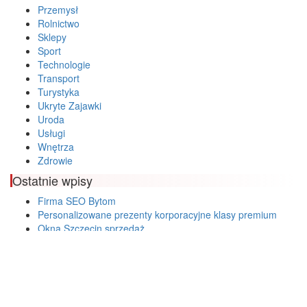
Przemysł
Rolnictwo
Sklepy
Sport
Technologie
Transport
Turystyka
Ukryte Zajawki
Uroda
Usługi
Wnętrza
Zdrowie
Ostatnie wpisy
Firma SEO Bytom
Personalizowane prezenty korporacyjne klasy premium
Okna Szczecin sprzedaż
Inwestowanie w nieruchomości – sposób na biznes
Jak dobrze nagrać saksofon?
Punkty różnicujące w rekrutacji przedszkole co to jest?
Czy przedszkole jest obowiązkowe?
Kto może ubiegać się o patent?