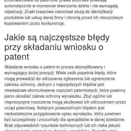
automatycznie w momencie stworzenia dzieła i nie wymagają
rejestracji. Znaki towarowe natomiast służą do identyfikacji
produktów lub usług danej firmy i chronią przed ich nieuczciwym
kopiowaniem przez konkurencję.
Jakie są najczęstsze błędy
przy składaniu wniosku o
patent
Składanie wniosku o patent to proces skomplikowany i
wymagający dużej precyzji. Wiele osób popełnia błędy, które
mogą prowadzić do odrzucenia zgłoszenia lub ograniczenia
zakresu ochrony. Jednym z najczęstszych błędów jest
niewłaściwe sformułowanie roszczeń patentowych, które powinny
jasno określać zakres ochrony wynalazku. Zbyt ogólne lub
nieprecyzyjne roszczenia mogą skutkować ich odrzuceniem przez
urząd patentowy. Kolejnym powszechnym błędem jest
niedostateczne przygotowanie opisu wynalazku, który powinien
być szczegółowy i zrozumiały dla specjalistów w danej dziedzinie.
Brak odpowiednich rysunków technicznych lub ich niska jakość
również może wpłynąć na decyzję urzędników. Ponadto wielu