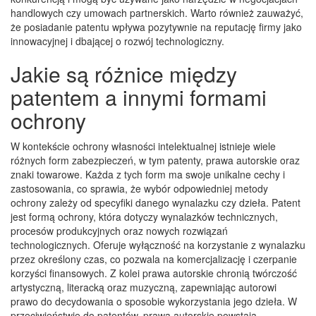
handlowych czy umowach partnerskich. Warto również zauważyć,
że posiadanie patentu wpływa pozytywnie na reputację firmy jako
innowacyjnej i dbającej o rozwój technologiczny.
Jakie są różnice między
patentem a innymi formami
ochrony
W kontekście ochrony własności intelektualnej istnieje wiele
różnych form zabezpieczeń, w tym patenty, prawa autorskie oraz
znaki towarowe. Każda z tych form ma swoje unikalne cechy i
zastosowania, co sprawia, że wybór odpowiedniej metody
ochrony zależy od specyfiki danego wynalazku czy dzieła. Patent
jest formą ochrony, która dotyczy wynalazków technicznych,
procesów produkcyjnych oraz nowych rozwiązań
technologicznych. Oferuje wyłączność na korzystanie z wynalazku
przez określony czas, co pozwala na komercjalizację i czerpanie
korzyści finansowych. Z kolei prawa autorskie chronią twórczość
artystyczną, literacką oraz muzyczną, zapewniając autorowi
prawo do decydowania o sposobie wykorzystania jego dzieła. W
przeciwieństwie do patentów, prawa autorskie powstają