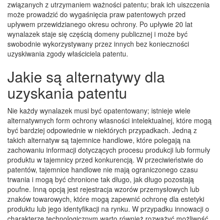
związanych z utrzymaniem ważności patentu; brak ich uiszczenia
może prowadzić do wygaśnięcia praw patentowych przed
upływem przewidzianego okresu ochrony. Po upływie 20 lat
wynalazek staje się częścią domeny publicznej i może być
swobodnie wykorzystywany przez innych bez konieczności
uzyskiwania zgody właściciela patentu.
Jakie są alternatywy dla
uzyskania patentu
Nie każdy wynalazek musi być opatentowany; istnieje wiele
alternatywnych form ochrony własności intelektualnej, które mogą
być bardziej odpowiednie w niektórych przypadkach. Jedną z
takich alternatyw są tajemnice handlowe, które polegają na
zachowaniu informacji dotyczących procesu produkcji lub formuły
produktu w tajemnicy przed konkurencją. W przeciwieństwie do
patentów, tajemnice handlowe nie mają ograniczonego czasu
trwania i mogą być chronione tak długo, jak długo pozostają
poufne. Inną opcją jest rejestracja wzorów przemysłowych lub
znaków towarowych, które mogą zapewnić ochronę dla estetyki
produktu lub jego identyfikacji na rynku. W przypadku innowacji o
charakterze technologicznym warto również rozważyć możliwość