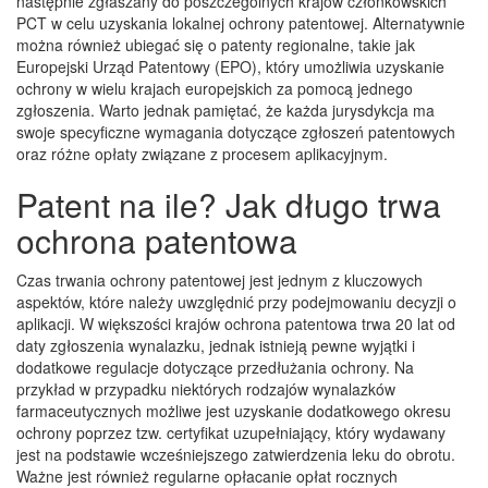
następnie zgłaszany do poszczególnych krajów członkowskich
PCT w celu uzyskania lokalnej ochrony patentowej. Alternatywnie
można również ubiegać się o patenty regionalne, takie jak
Europejski Urząd Patentowy (EPO), który umożliwia uzyskanie
ochrony w wielu krajach europejskich za pomocą jednego
zgłoszenia. Warto jednak pamiętać, że każda jurysdykcja ma
swoje specyficzne wymagania dotyczące zgłoszeń patentowych
oraz różne opłaty związane z procesem aplikacyjnym.
Patent na ile? Jak długo trwa
ochrona patentowa
Czas trwania ochrony patentowej jest jednym z kluczowych
aspektów, które należy uwzględnić przy podejmowaniu decyzji o
aplikacji. W większości krajów ochrona patentowa trwa 20 lat od
daty zgłoszenia wynalazku, jednak istnieją pewne wyjątki i
dodatkowe regulacje dotyczące przedłużania ochrony. Na
przykład w przypadku niektórych rodzajów wynalazków
farmaceutycznych możliwe jest uzyskanie dodatkowego okresu
ochrony poprzez tzw. certyfikat uzupełniający, który wydawany
jest na podstawie wcześniejszego zatwierdzenia leku do obrotu.
Ważne jest również regularne opłacanie opłat rocznych