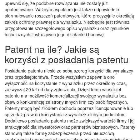
upewnić się, że podobne rozwiązania nie zostały już
opatentowane. Ważnym aspektem jest także odpowiednie
sformułowanie roszczeń patentowych, które precyzyjnie określają
zakres ochrony prawnej dla wynalazku. Niezbędne jest również
przygotowanie szczegółowego opisu wynalazku oraz rysunków
technicznych ilustrujących jego działanie i budowę.
Patent na ile? Jakie są
korzyści z posiadania patentu
Posiadanie patentu niesie ze sobą szereg korzyści dla wynalazcy
oraz przedsiębiorstwa. Przede wszystkim zapewnia ono
wyłączność na korzystanie z wynalazku przez określony czas,
zazwyczaj 20 lat od daty zgłoszenia. Dzięki temu właściciel
patentu ma możliwość komercjalizacji swojego wynalazku bez
obaw o konkurencję ze strony innych firm czy osób fizycznych.
Patenty mogą być źródłem dochodu poprzez licencjonowanie lub
sprzedaż praw do korzystania z wynalazku innym podmiotom.
Dodatkowo posiadanie patentu może zwiększyć wartość firmy i jej
atrakcyjność dla inwestorów oraz partnerów biznesowych. Patenty
stanowią także formę zabezpieczenia przed nieuczciwą
konkurencją i mogą być używane jako narzędzie w negocjacjach