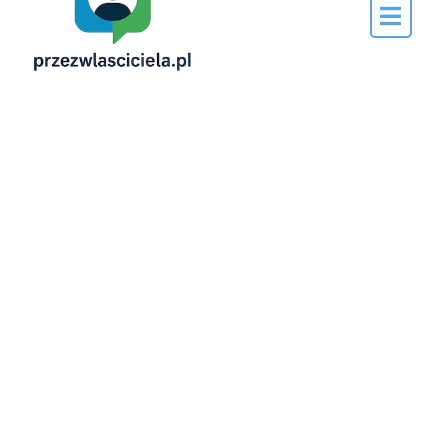
Napisane
przez…