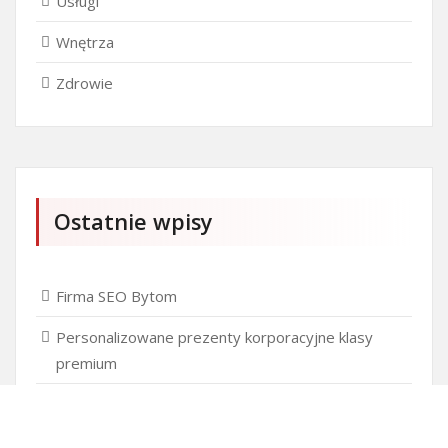
Usługi
Wnętrza
Zdrowie
Ostatnie wpisy
Firma SEO Bytom
Personalizowane prezenty korporacyjne klasy
premium
Okna Szczecin sprzedaż
Inwestowanie w nieruchomości – sposób na biznes