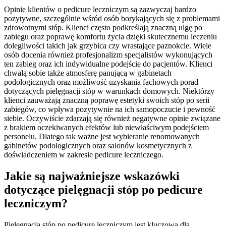
Opinie klientów o pedicure leczniczym są zazwyczaj bardzo
pozytywne, szczególnie wśród osób borykających się z problemami
zdrowotnymi stóp. Klienci często podkreślają znaczną ulgę po
zabiegu oraz poprawę komfortu życia dzięki skutecznemu leczeniu
dolegliwości takich jak grzybica czy wrastające paznokcie. Wiele
osób docenia również profesjonalizm specjalistów wykonujących
ten zabieg oraz ich indywidualne podejście do pacjentów. Klienci
chwalą sobie także atmosferę panującą w gabinetach
podologicznych oraz możliwość uzyskania fachowych porad
dotyczących pielęgnacji stóp w warunkach domowych. Niektórzy
klienci zauważają znaczną poprawę estetyki swoich stóp po serii
zabiegów, co wpływa pozytywnie na ich samopoczucie i pewność
siebie. Oczywiście zdarzają się również negatywne opinie związane
z brakiem oczekiwanych efektów lub niewłaściwym podejściem
personelu. Dlatego tak ważne jest wybieranie renomowanych
gabinetów podologicznych oraz salonów kosmetycznych z
doświadczeniem w zakresie pedicure leczniczego.
Jakie są najważniejsze wskazówki
dotyczące pielęgnacji stóp po pedicure
leczniczym?
Pielęgnacja stóp po pedicure leczniczym jest kluczowa dla