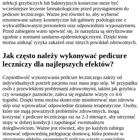
infekcji grzybiczych lub bakteryjnych konieczne może być
wcześniejsze leczenie farmakologiczne przed przystąpieniem do
pedicure leczniczego. Ważne jest również to, aby wybierać
renomowane salony kosmetyczne lub gabinety podologiczne z
wykwalifikowanym personelem oraz odpowiednim wyposażeniem.
Przed zabiegiem warto upewnić się, że narzędzia są sterylizowane
zgodnie z normami sanitarno-epidemiologicznymi. Dzięki temu
można uniknąć ryzyka zakażeń oraz innych powikłań zdrowotnych.
Jak często należy wykonywać pedicure
leczniczy dla najlepszych efektów?
Częstotliwość wykonywania pedicure leczniczego zależy od
indywidualnych potrzeb pacjenta oraz stanu jego stóp. W przypadku
osób z przewlekłymi problemami zdrowotnymi, takimi jak grzybica
czy wrastające paznokcie, zaleca się regularne wizyty co 4-6
tygodni. Dzięki temu można skutecznie monitorować stan zdrowia
stóp oraz wprowadzać odpowiednie działania terapeutyczne. Osoby,
które nie mają poważnych problemów zdrowotnych, mogą
korzystać z pedicure leczniczego raz na 2-3 miesiące, aby utrzymać
stopy w dobrej kondycji i zapobiegać ewentualnym
dolegliwościom. Ważne jest również, aby po każdym zabiegu
stosować odpowiednią pielęgnację domową, która pomoże w
utrzymaniu efektów osiągniętych podczas wizyty u specjalisty.