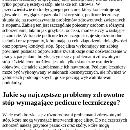
tylko poprawę estetyki stóp, ale także ich zdrowia. W
przeciwieństwie do tradycyjnego pedicure, który koncentruje się
głównie na wyglądzie paznokci i skóry stóp, pedicure leczniczy
skupia się na rozwiązywaniu problemów zdrowotnych związanych
z stopami. Zabieg ten jest szczególnie polecany osobom z różnymi
schorzeniami, takimi jak grzybica, odciski, modzele czy wrastające
paznokcie. W trakcie pedicure leczniczego stosuje się różnorodne
techniki oraz preparaty, które mają na celu złagodzenie dolegliwości
oraz poprawę kondycji stóp. Specjalista wykonujący ten zabieg
powinien posiadać odpowiednie kwalifikacje oraz doświadczenie w
pracy z pacjentami borykającymi się z problemami zdrowotnymi
stóp. Dzięki temu możliwe jest nie tylko skuteczne usunięcie
objawów, ale także zapobieganie ich nawrotom. Pedicure leczniczy
może być wykonywany w salonach kosmetycznych, ale również w
gabinetach podologicznych, gdzie pracują wykwalifikowani
podolodzy.
Jakie są najczęstsze problemy zdrowotne
stóp wymagające pedicure leczniczego?
Wiele osób boryka się z różnorodnymi problemami zdrowotnymi
stóp, które mogą wymagać interwencji specjalisty. Do najczęstszych
schorzeń należą grzybice paznokci oraz skóry, które mogą