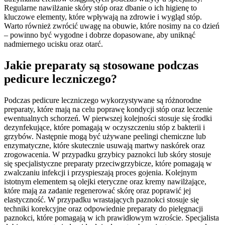
Regularne nawilżanie skóry stóp oraz dbanie o ich higienę to
kluczowe elementy, które wpływają na zdrowie i wygląd stóp.
Warto również zwrócić uwagę na obuwie, które nosimy na co dzień
– powinno być wygodne i dobrze dopasowane, aby uniknąć
nadmiernego ucisku oraz otarć.
Jakie preparaty są stosowane podczas
pedicure leczniczego?
Podczas pedicure leczniczego wykorzystywane są różnorodne
preparaty, które mają na celu poprawę kondycji stóp oraz leczenie
ewentualnych schorzeń. W pierwszej kolejności stosuje się środki
dezynfekujące, które pomagają w oczyszczeniu stóp z bakterii i
grzybów. Następnie mogą być używane peelingi chemiczne lub
enzymatyczne, które skutecznie usuwają martwy naskórek oraz
zrogowacenia. W przypadku grzybicy paznokci lub skóry stosuje
się specjalistyczne preparaty przeciwgrzybicze, które pomagają w
zwalczaniu infekcji i przyspieszają proces gojenia. Kolejnym
istotnym elementem są olejki eteryczne oraz kremy nawilżające,
które mają za zadanie regenerować skórę oraz poprawić jej
elastyczność. W przypadku wrastających paznokci stosuje się
techniki korekcyjne oraz odpowiednie preparaty do pielęgnacji
paznokci, które pomagają w ich prawidłowym wzroście. Specjalista