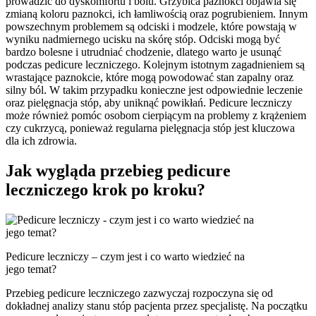
prowadzić do dyskomfortu i bólu. Grzybica paznokci objawia się
zmianą koloru paznokci, ich łamliwością oraz pogrubieniem. Innym
powszechnym problemem są odciski i modzele, które powstają w
wyniku nadmiernego ucisku na skórę stóp. Odciski mogą być
bardzo bolesne i utrudniać chodzenie, dlatego warto je usunąć
podczas pedicure leczniczego. Kolejnym istotnym zagadnieniem są
wrastające paznokcie, które mogą powodować stan zapalny oraz
silny ból. W takim przypadku konieczne jest odpowiednie leczenie
oraz pielęgnacja stóp, aby uniknąć powikłań. Pedicure leczniczy
może również pomóc osobom cierpiącym na problemy z krążeniem
czy cukrzycą, ponieważ regularna pielęgnacja stóp jest kluczowa
dla ich zdrowia.
Jak wygląda przebieg pedicure
leczniczego krok po kroku?
Pedicure leczniczy – czym jest i co warto wiedzieć na
jego temat?
Przebieg pedicure leczniczego zazwyczaj rozpoczyna się od
dokładnej analizy stanu stóp pacjenta przez specjalistę. Na początku