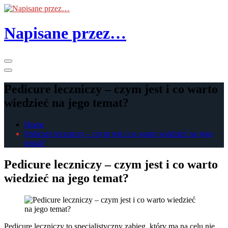
Skip
to
the
Napisane przez…
content
Primary
Menu
Pedicure leczniczy – czym jest i co warto
wiedzieć na jego temat?
Home
Pedicure leczniczy – czym jest i co warto wiedzieć na jego
temat?
Pedicure leczniczy – czym jest i co warto
wiedzieć na jego temat?
Pedicure leczniczy to specjalistyczny zabieg, który ma na celu nie