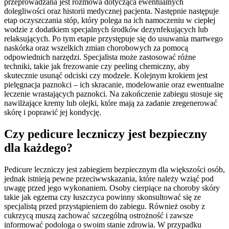
przeprowadzana jest rozmowa dotycząca ewentualnych
dolegliwości oraz historii medycznej pacjenta. Następnie następuje
etap oczyszczania stóp, który polega na ich namoczeniu w ciepłej
wodzie z dodatkiem specjalnych środków dezynfekujących lub
relaksujących. Po tym etapie przystępuje się do usuwania martwego
naskórka oraz wszelkich zmian chorobowych za pomocą
odpowiednich narzędzi. Specjalista może zastosować różne
techniki, takie jak frezowanie czy peeling chemiczny, aby
skutecznie usunąć odciski czy modzele. Kolejnym krokiem jest
pielęgnacja paznokci – ich skracanie, modelowanie oraz ewentualne
leczenie wrastających paznokci. Na zakończenie zabiegu stosuje się
nawilżające kremy lub olejki, które mają za zadanie zregenerować
skórę i poprawić jej kondycję.
Czy pedicure leczniczy jest bezpieczny
dla każdego?
Pedicure leczniczy jest zabiegiem bezpiecznym dla większości osób,
jednak istnieją pewne przeciwwskazania, które należy wziąć pod
uwagę przed jego wykonaniem. Osoby cierpiące na choroby skóry
takie jak egzema czy łuszczyca powinny skonsultować się ze
specjalistą przed przystąpieniem do zabiegu. Również osoby z
cukrzycą muszą zachować szczególną ostrożność i zawsze
informować podologa o swoim stanie zdrowia. W przypadku