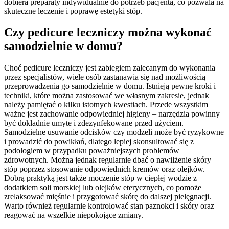
dobiera preparaty indywidualnie do potrzeb pacjenta, co pozwala na
skuteczne leczenie i poprawę estetyki stóp.
Czy pedicure leczniczy można wykonać
samodzielnie w domu?
Choć pedicure leczniczy jest zabiegiem zalecanym do wykonania
przez specjalistów, wiele osób zastanawia się nad możliwością
przeprowadzenia go samodzielnie w domu. Istnieją pewne kroki i
techniki, które można zastosować we własnym zakresie, jednak
należy pamiętać o kilku istotnych kwestiach. Przede wszystkim
ważne jest zachowanie odpowiedniej higieny – narzędzia powinny
być dokładnie umyte i zdezynfekowane przed użyciem.
Samodzielne usuwanie odcisków czy modzeli może być ryzykowne
i prowadzić do powikłań, dlatego lepiej skonsultować się z
podologiem w przypadku poważniejszych problemów
zdrowotnych. Można jednak regularnie dbać o nawilżenie skóry
stóp poprzez stosowanie odpowiednich kremów oraz olejków.
Dobrą praktyką jest także moczenie stóp w ciepłej wodzie z
dodatkiem soli morskiej lub olejków eterycznych, co pomoże
zrelaksować mięśnie i przygotować skórę do dalszej pielęgnacji.
Warto również regularnie kontrolować stan paznokci i skóry oraz
reagować na wszelkie niepokojące zmiany.