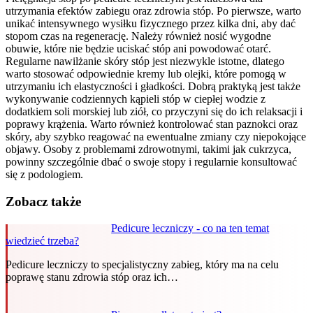
utrzymania efektów zabiegu oraz zdrowia stóp. Po pierwsze, warto
unikać intensywnego wysiłku fizycznego przez kilka dni, aby dać
stopom czas na regenerację. Należy również nosić wygodne
obuwie, które nie będzie uciskać stóp ani powodować otarć.
Regularne nawilżanie skóry stóp jest niezwykle istotne, dlatego
warto stosować odpowiednie kremy lub olejki, które pomogą w
utrzymaniu ich elastyczności i gładkości. Dobrą praktyką jest także
wykonywanie codziennych kąpieli stóp w ciepłej wodzie z
dodatkiem soli morskiej lub ziół, co przyczyni się do ich relaksacji i
poprawy krążenia. Warto również kontrolować stan paznokci oraz
skóry, aby szybko reagować na ewentualne zmiany czy niepokojące
objawy. Osoby z problemami zdrowotnymi, takimi jak cukrzyca,
powinny szczególnie dbać o swoje stopy i regularnie konsultować
się z podologiem.
Zobacz także
Pedicure leczniczy - co na ten temat
wiedzieć trzeba?
Pedicure leczniczy to specjalistyczny zabieg, który ma na celu
poprawę stanu zdrowia stóp oraz ich…