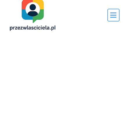
Napisane
przez…