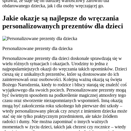
sprawia, że staje się on bardziej wartościowy zarówno dla
obdarowanego dziecka, jak i dla osoby wręczającej go.
Jakie okazje są najlepsze do wręczania
personalizowanych prezentów dla dzieci
Personalizowane prezenty dla dziecka
Personalizowane prezenty dla dzieci doskonale sprawdzają się w
wielu różnych sytuacjach i okazjach. Urodziny to jedna z
najpopularniejszych okazji do wręczania takich upominków. Dzieci
cieszą się z unikalnych prezentów, które są dostosowane do ich
zainteresowań oraz osobowości. Kolejną ważną okazją są święta
Bożego Narodzenia, kiedy to rodzice i bliscy starają się znaleźć coś
wyjątkowego dla swoich pociech. Personalizowane prezenty mogą
być świetnym sposobem na podkreślenie magicznej atmosfery tego
czasu oraz stworzenie niezapomnianych wspomnień. Inną okazją
mogą być zakończenia roku szkolnego lub pierwsze dni szkoły –
wtedy personalizowany plecak czy zeszyt z imieniem dziecka może
stać się nie tylko praktycznym przedmiotem, ale także źródłem
radości i dumy. Nie można zapominać o innych ważnych
momentach w życiu dzieci, takich jak chrzest czy rocznice – wtedy