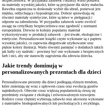
bezpieczeństwa. W przypadku zabawek i odzieży warto postawić
na materiały wysokiej jakości, które są przyjazne dla skóry malucha.
Bawełna organiczna to doskonały wybór dla ubrań, ponieważ jest
miękka, oddychająca i hypoalergiczna. Dobrze sprawdzają się
również materiały syntetyczne, które są łatwe w pielęgnacji i
odporne na zabrudzenia. W przypadku zabawek warto zwrócić
uwagę na certyfikaty bezpieczeństwa oraz zgodność z normami
europejskimi. Drewno to kolejny popularny materiał
wykorzystywany w produkcji zabawek – jest trwałe, ekologiczne i
estetyczne. Personalizowane książki często wykonane są z papieru
wysokiej jakości, co zapewnia długotrwałe użytkowanie oraz
piękne kolory ilustracji. Warto również pamiętać o dodatkach takich
jak hafty czy nadruki – powinny być one wykonane z bezpiecznych
farb i nici, aby nie stanowiły zagrożenia dla zdrowia dziecka.
Jakie trendy dominują w
personalizowanych prezentach dla dzieci
Personalizowane prezenty dla dzieci podlegają różnym trendom,
które zmieniają się wraz z upływem czasu oraz ewolucją gustów
najmłodszych. Obecnie coraz większą popularnością cieszą się
przedmioty związane z ekologią i zrównoważonym rozwojem.
Rodzice coraz chętniej wybierają zabawki oraz akcesoria wykonane
z materiałów biodegradowalnych lub pochodzących z recyklingu.