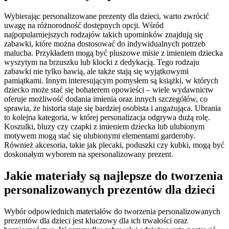
Wybierając personalizowane prezenty dla dzieci, warto zwrócić
uwagę na różnorodność dostępnych opcji. Wśród
najpopularniejszych rodzajów takich upominków znajdują się
zabawki, które można dostosować do indywidualnych potrzeb
malucha. Przykładem mogą być pluszowe misie z imieniem dziecka
wyszytym na brzuszku lub klocki z dedykacją. Tego rodzaju
zabawki nie tylko bawią, ale także stają się wyjątkowymi
pamiątkami. Innym interesującym pomysłem są książki, w których
dziecko może stać się bohaterem opowieści – wiele wydawnictw
oferuje możliwość dodania imienia oraz innych szczegółów, co
sprawia, że historia staje się bardziej osobista i angażująca. Ubrania
to kolejna kategoria, w której personalizacja odgrywa dużą rolę.
Koszulki, bluzy czy czapki z imieniem dziecka lub ulubionym
motywem mogą stać się ulubionymi elementami garderoby.
Również akcesoria, takie jak plecaki, poduszki czy kubki, mogą być
doskonałym wyborem na spersonalizowany prezent.
Jakie materiały są najlepsze do tworzenia
personalizowanych prezentów dla dzieci
Wybór odpowiednich materiałów do tworzenia personalizowanych
prezentów dla dzieci jest kluczowy dla ich trwałości oraz