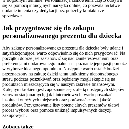
w dogodnym terminie. Personalizacja zamówienia często odbywa
się za pomocą intuicyjnych narzędzi online, co pozwala na łatwe
dodanie imienia czy dedykacji bez potrzeby kontaktu ze
sprzedawcą.
Jak przygotować się do zakupu
personalizowanego prezentu dla dziecka
Aby zakupy personalizowanego prezentu dla dziecka były udane i
satysfakcjonujące, warto odpowiednio się do nich przygotować. Na
początku dobrze jest zastanowić się nad zainteresowaniami oraz
preferencjami obdarowanego malucha – poznanie jego pasji pomoże
w wyborze idealnego upominku. Następnie warto ustalić budżet
przeznaczony na zakup; dzięki temu unikniemy niepotrzebnego
stresu podczas poszukiwań oraz będziemy mogli skupić się na
produktach mieszczących się w naszym zakresie finansowym.
Kolejnym krokiem jest zapoznanie się z ofertą dostępnych sklepów
zarówno stacjonarnych, jak i internetowych; warto poszukać
inspiracji w różnych miejscach oraz porównać ceny i jakość
produktów. Przygotowanie listy potencjalnych prezentów ułatwi
proces wyboru oraz pomoże uniknąć impulsywnych decyzji
zakupowych.
Zobacz także