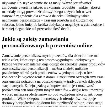
używany lub szybko stanie się za mały. Ważne jest również
zwrócenie uwagi na jakość wykonania produktu – niskiej jakości
materiały mogą prowadzić do szybkiego zużycia lub nawet
stanowić zagrożenie dla zdrowia dziecka. Unikajmy także
nadmiernej personalizacji – czasami prostota jest kluczem do
sukcesu; jedno imię lub krótka dedykacja mogą być wystarczające i
bardziej eleganckie niż przesadna ilość detali.
Jakie są zalety zamawiania
personalizowanych prezentów online
Zamawianie personalizowanych prezentów dla dzieci online ma
wiele zalet, które czynią ten proces wygodnym i efektywnym.
Przede wszystkim internet daje dostęp do szerokiej gamy produktów
oraz możliwości personalizacji – można znaleźć unikalne
przedmioty od różnych producentów w jednym miejscu bez
konieczności wychodzenia z domu. Dzięki temu oszczędzamy czas
oraz energię potrzebną na poszukiwania w tradycyjnych sklepach
stacjonarnych. Kolejną zaletą zakupów online jest możliwość
porównania cen oraz opinii innych klientów – dzięki temu możemy
wybrać najlepszą ofertę zarówno pod względem jakości, jak i ceny
produktu. Wiele sklepów internetowych oferuje również opcje
dostawy bezpośrednio do domu lub możliwość odbioru osobistego