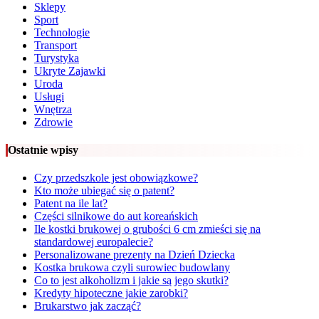
Sklepy
Sport
Technologie
Transport
Turystyka
Ukryte Zajawki
Uroda
Usługi
Wnętrza
Zdrowie
Ostatnie wpisy
Czy przedszkole jest obowiązkowe?
Kto może ubiegać się o patent?
Patent na ile lat?
Części silnikowe do aut koreańskich
Ile kostki brukowej o grubości 6 cm zmieści się na
standardowej europalecie?
Personalizowane prezenty na Dzień Dziecka
Kostka brukowa czyli surowiec budowlany
Co to jest alkoholizm i jakie są jego skutki?
Kredyty hipoteczne jakie zarobki?
Brukarstwo jak zacząć?