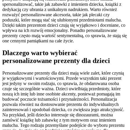
spersonalizować, takie jak zabawki z imieniem dziecka, książki z
dedykacją czy ubrania z unikalnym nadrukiem. Warto również
rozważyć personalizowane akcesoria, takie jak plecaki czy
poduszki, które mogą stać się ulubionymi przedmiotami malucha.
Dzięki takim prezentom dzieci czują się wyjątkowo i doceniane, co
wpływa na ich rozwój emocjonalny. Ponadto personalizowane
prezenty często mają wartość sentymentalną, co sprawia, że stają się
one cennymi pamiątkami na całe życie.
Dlaczego warto wybierać
personalizowane prezenty dla dzieci
Personalizowane prezenty dla dzieci mają wiele zalet, które czynią
je wyjątkowymi i wartościowymi. Przede wszystkim taki prezent
jest jedyny w swoim rodzaju, co sprawia, że obdarowana osoba
czuje się szczególnie ważna. Dzieci uwielbiają przedmioty, które
noszą ich imię lub inne osobiste akcenty, ponieważ pomagają im
budować poczucie tożsamości i przynależności. Personalizacja
pozwala również na dostosowanie prezentu do indywidualnych
zainteresowań i upodobań dziecka, co zwiększa jego atrakcyjność.
Na przykład, jeśli dziecko interesuje się dinozaurami, można
zamówić książkę lub zabawkę z tym motywem oraz imieniem
malucha. Tego rodzaju przemyślane podejście do wyboru prezentu