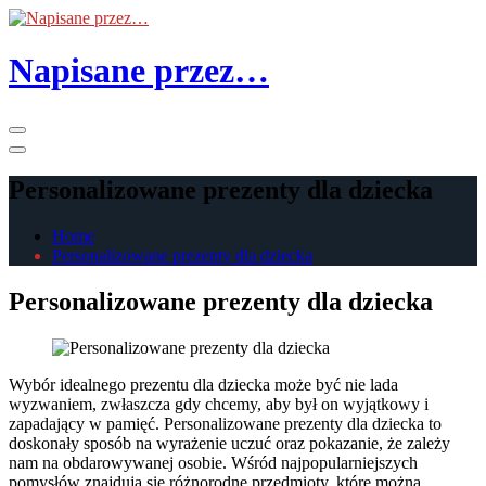
Skip
to
the
Napisane przez…
content
Primary
Menu
Personalizowane prezenty dla dziecka
Home
Personalizowane prezenty dla dziecka
Personalizowane prezenty dla dziecka
Wybór idealnego prezentu dla dziecka może być nie lada
wyzwaniem, zwłaszcza gdy chcemy, aby był on wyjątkowy i
zapadający w pamięć. Personalizowane prezenty dla dziecka to
doskonały sposób na wyrażenie uczuć oraz pokazanie, że zależy
nam na obdarowywanej osobie. Wśród najpopularniejszych
pomysłów znajdują się różnorodne przedmioty, które można