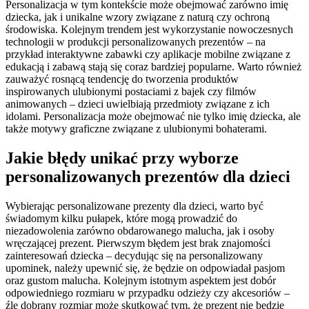
Personalizacja w tym kontekście może obejmować zarówno imię
dziecka, jak i unikalne wzory związane z naturą czy ochroną
środowiska. Kolejnym trendem jest wykorzystanie nowoczesnych
technologii w produkcji personalizowanych prezentów – na
przykład interaktywne zabawki czy aplikacje mobilne związane z
edukacją i zabawą stają się coraz bardziej popularne. Warto również
zauważyć rosnącą tendencję do tworzenia produktów
inspirowanych ulubionymi postaciami z bajek czy filmów
animowanych – dzieci uwielbiają przedmioty związane z ich
idolami. Personalizacja może obejmować nie tylko imię dziecka, ale
także motywy graficzne związane z ulubionymi bohaterami.
Jakie błędy unikać przy wyborze
personalizowanych prezentów dla dzieci
Wybierając personalizowane prezenty dla dzieci, warto być
świadomym kilku pułapek, które mogą prowadzić do
niezadowolenia zarówno obdarowanego malucha, jak i osoby
wręczającej prezent. Pierwszym błędem jest brak znajomości
zainteresowań dziecka – decydując się na personalizowany
upominek, należy upewnić się, że będzie on odpowiadał pasjom
oraz gustom malucha. Kolejnym istotnym aspektem jest dobór
odpowiedniego rozmiaru w przypadku odzieży czy akcesoriów –
źle dobrany rozmiar może skutkować tym, że prezent nie będzie