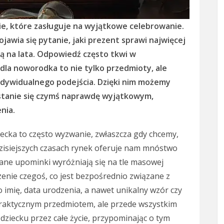
ie, które zasługuje na wyjątkowe celebrowanie.
jawia się pytanie, jaki prezent sprawi najwięcej
ą na lata. Odpowiedź często tkwi w
 dla noworodka to nie tylko przedmioty, ale
indywidualnego podejścia. Dzięki nim możemy
stanie się czymś naprawdę wyjątkowym,
nia.
cka to często wyzwanie, zwłaszcza gdy chcemy,
dzisiejszych czasach rynek oferuje nam mnóstwo
wane upominki wyróżniają się na tle masowej
zenie czegoś, co jest bezpośrednio związane z
o imię, data urodzenia, a nawet unikalny wzór czy
o praktycznym przedmiotem, ale przede wszystkim
dziecku przez całe życie, przypominając o tym