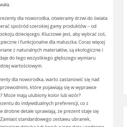
wała.
rezenty dla noworodka, otwieramy drzwi do świata
erać spośród szerokiej gamy produktów – od
okoju dziecięcego. Kluczowe jest, aby wybrać coś,
zpieczne i funkcjonalne dla maluszka. Coraz więcej
onane z naturalnych materiałów, są ekologiczne i
dodaje do tego wszystkiego głębszego wymiaru
rdziej wartościowym.
ezenty dla noworodka, warto zastanowić się nad
przewodnimi, które pojawiają się w wyprawce
ąt? Może mają ulubiony kolor lub wzór?
zentu do indywidualnych preferencji, co z
 drobne detale sprawiają, że prezent staje się
h. Zamiast standardowego zestawu ubranek,
eniem dziecka lub kocyk z jego datą urodzenia,