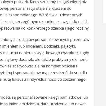
ualnych potrzeb. Kiedy szukamy czegoś więcej niż
wej, personalizacja staje się kluczem do
o i niezapomnianego. Wśród wielu dostępnych
ieszą się szczególnym uznaniem ze względu na ich
opasowania do konkretnego dziecka i jego rodziny.
j cenionych rodzajów personalizowanych prezentów
ieniem lub inicjałami. Bodziaki, pajacyki,
by malucha nabierają wyjątkowego charakteru, gdy
ko stylowy dodatek, ale także praktyczny element,
również zdecydować się na komplet pościeli z
zytulną i spersonalizowaną przestrzeń do snu dla
je nutę luksusu i indywidualności do codziennego
rności, są personalizowane księgi pamiątkowe lub
oną imieniem dziecka, datą urodzenia lub nawet