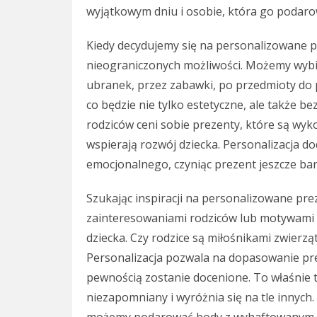
wyjątkowym dniu i osobie, która go podaro
Kiedy decydujemy się na personalizowane p
nieograniczonych możliwości. Możemy wybi
ubranek, przez zabawki, po przedmioty do p
co będzie nie tylko estetyczne, ale także be
rodziców ceni sobie prezenty, które są wyk
wspierają rozwój dziecka. Personalizacja 
emocjonalnego, czyniąc prezent jeszcze ba
Szukając inspiracji na personalizowane pr
zainteresowaniami rodziców lub motywami 
dziecka. Czy rodzice są miłośnikami zwierz
Personalizacja pozwala na dopasowanie pre
pewnością zostanie docenione. To właśnie te
niezapomniany i wyróżnia się na tle innyc
możemy podarować body z wyhaftowanym imi