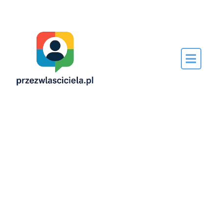
Napisane
przez…