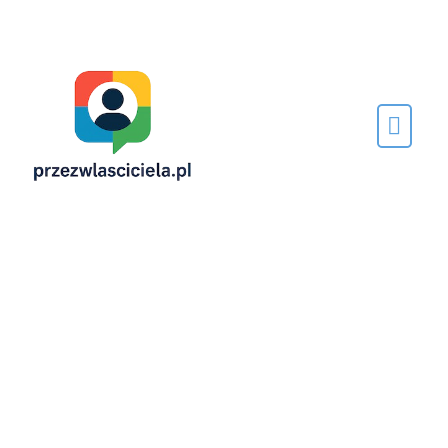
Napisane
przez…