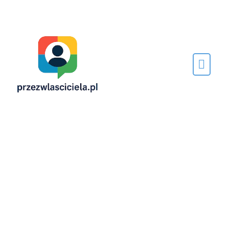
Napisane
przez…