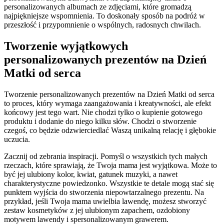
personalizowanych albumach ze zdjęciami, które gromadzą
najpiękniejsze wspomnienia. To doskonały sposób na podróż w
przeszłość i przypomnienie o wspólnych, radosnych chwilach.
Tworzenie wyjątkowych
personalizowanych prezentów na Dzień
Matki od serca
Tworzenie personalizowanych prezentów na Dzień Matki od serca
to proces, który wymaga zaangażowania i kreatywności, ale efekt
końcowy jest tego wart. Nie chodzi tylko o kupienie gotowego
produktu i dodanie do niego kilku słów. Chodzi o stworzenie
czegoś, co będzie odzwierciedlać Waszą unikalną relację i głębokie
uczucia.
Zacznij od zebrania inspiracji. Pomyśl o wszystkich tych małych
rzeczach, które sprawiają, że Twoja mama jest wyjątkowa. Może to
być jej ulubiony kolor, kwiat, gatunek muzyki, a nawet
charakterystyczne powiedzonko. Wszystkie te detale mogą stać się
punktem wyjścia do stworzenia niepowtarzalnego prezentu. Na
przykład, jeśli Twoja mama uwielbia lawendę, możesz stworzyć
zestaw kosmetyków z jej ulubionym zapachem, ozdobiony
motywem lawendy i spersonalizowanym grawerem.