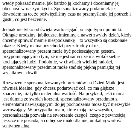
wtedy pokazać mamie, jak bardzo ją kochamy i doceniamy jej
obecność w naszym życiu. Spersonalizowany podarunek jest
dowodem na to, że poświęciliśmy czas na przemyślenie jej potrzeb i
gustu, co jest bezcenne.
Jednak nie tylko od święta warto sięgać po tego typu upominki.
Okrągłe urodziny, jubileusze, imieniny, a nawet zwykły dzień, kiedy
chcemy sprawić mamie niespodziankę – to wszystko są doskonałe
okazje. Kiedy mama przechodzi przez trudny okres,
spersonalizowany prezent może być pocieszającym gestem,
przypominającym o tym, że nie jest sama i że ma wokół siebie
kochających ludzi. Podobnie, w chwilach wielkiej radości,
spersonalizowany przedmiot może stać się piękną pamiątką tej
wyjątkowej chwili.
Rozważenie spersonalizowanych prezentów na Dzień Matki jest
również idealne, gdy chcesz podarować coś, co ma głębsze
znaczenie, niż tylko materialna wartość. Na przykład, jeśli mama
jest dumna ze swoich korzeni, spersonalizowany przedmiot z
elementami nawiązującymi do jej pochodzenia może być niezwykle
wzruszający. W przypadku mam, które mają już wszystko,
personalizacja pozwala na stworzenie czegoś, czego z pewnością
jeszcze nie posiada, a co będzie miało dla niej unikalną wartość
sentymentalną.