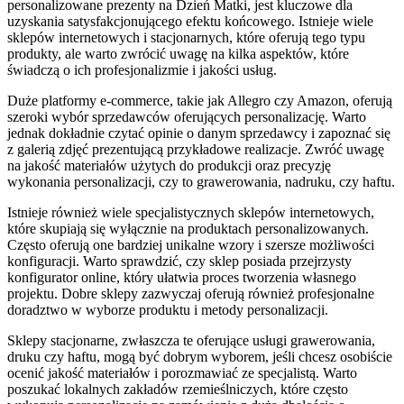
personalizowane prezenty na Dzień Matki, jest kluczowe dla
uzyskania satysfakcjonującego efektu końcowego. Istnieje wiele
sklepów internetowych i stacjonarnych, które oferują tego typu
produkty, ale warto zwrócić uwagę na kilka aspektów, które
świadczą o ich profesjonalizmie i jakości usług.
Duże platformy e-commerce, takie jak Allegro czy Amazon, oferują
szeroki wybór sprzedawców oferujących personalizację. Warto
jednak dokładnie czytać opinie o danym sprzedawcy i zapoznać się
z galerią zdjęć prezentującą przykładowe realizacje. Zwróć uwagę
na jakość materiałów użytych do produkcji oraz precyzję
wykonania personalizacji, czy to grawerowania, nadruku, czy haftu.
Istnieje również wiele specjalistycznych sklepów internetowych,
które skupiają się wyłącznie na produktach personalizowanych.
Często oferują one bardziej unikalne wzory i szersze możliwości
konfiguracji. Warto sprawdzić, czy sklep posiada przejrzysty
konfigurator online, który ułatwia proces tworzenia własnego
projektu. Dobre sklepy zazwyczaj oferują również profesjonalne
doradztwo w wyborze produktu i metody personalizacji.
Sklepy stacjonarne, zwłaszcza te oferujące usługi grawerowania,
druku czy haftu, mogą być dobrym wyborem, jeśli chcesz osobiście
ocenić jakość materiałów i porozmawiać ze specjalistą. Warto
poszukać lokalnych zakładów rzemieślniczych, które często