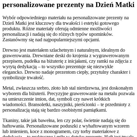
personalizowane prezenty na Dzień Matki
Wybór odpowiedniego materiału na personalizowane prezenty na
Dzień Matki jest kluczowy dla trwałości i estetyki gotowego
produktu. Różne materiały oferują odmienne możliwości
personalizacji i nadają się do różnych typów upominków.
Zastanówmy się nad najpopularniejszymi opcjami.
Drewno jest materiałem szlachetnym i naturalnym, idealnym do
grawerowania. Drewniane deski do krojenia z wygrawerowanym
przepisem, pudełka na biżuterię z inicjałami, czy ramki na zdjęcia z
wyrytą dedykacją – to wszystko prezentuje się niezwykle
elegancko. Drewno nadaje prezentom ciepły, przytulny charakter i
symbolizuje trwałość.
Metal, zwłaszcza srebro, złoto lub stal nierdzewna, jest doskonałym
wyborem dla biżuterii. Precyzyjne grawerowanie na metalu pozwala
na umieszczenie imion, dat, symboli czy nawet krótkich
wiadomości. Bransoletki, naszyjniki, pierścionki – te przedmioty z
personalizacją stają się bardzo osobistymi pamiątkami.
Tkaniny, takie jak bawełna, len czy polar, świetnie nadają się do
haftowania. Personalizowane poduszki z wyhaftowanym wzorem
lub imieniem, koce z monogramem, czy torby materiałowe z
dedykacją – to praktyczne i miłe w dotyku prezenty. Haft jest trwałą