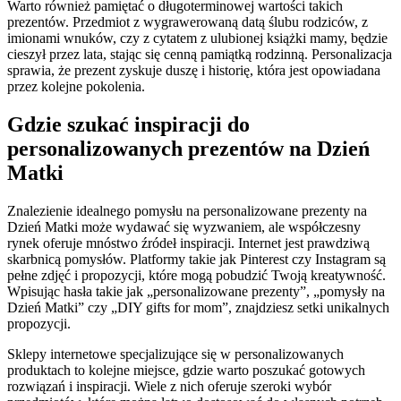
Warto również pamiętać o długoterminowej wartości takich
prezentów. Przedmiot z wygrawerowaną datą ślubu rodziców, z
imionami wnuków, czy z cytatem z ulubionej książki mamy, będzie
cieszył przez lata, stając się cenną pamiątką rodzinną. Personalizacja
sprawia, że prezent zyskuje duszę i historię, która jest opowiadana
przez kolejne pokolenia.
Gdzie szukać inspiracji do
personalizowanych prezentów na Dzień
Matki
Znalezienie idealnego pomysłu na personalizowane prezenty na
Dzień Matki może wydawać się wyzwaniem, ale współczesny
rynek oferuje mnóstwo źródeł inspiracji. Internet jest prawdziwą
skarbnicą pomysłów. Platformy takie jak Pinterest czy Instagram są
pełne zdjęć i propozycji, które mogą pobudzić Twoją kreatywność.
Wpisując hasła takie jak „personalizowane prezenty”, „pomysły na
Dzień Matki” czy „DIY gifts for mom”, znajdziesz setki unikalnych
propozycji.
Sklepy internetowe specjalizujące się w personalizowanych
produktach to kolejne miejsce, gdzie warto poszukać gotowych
rozwiązań i inspiracji. Wiele z nich oferuje szeroki wybór