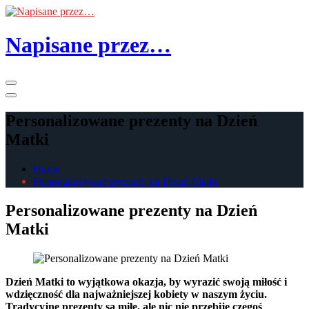
Skip
to
the
Napisane przez…
content
Primary
Menu
Personalizowane prezenty na Dzień
Matki
Home
Personalizowane prezenty na Dzień Matki
Personalizowane prezenty na Dzień
Matki
Dzień Matki to wyjątkowa okazja, by wyrazić swoją miłość i
wdzięczność dla najważniejszej kobiety w naszym życiu.
Tradycyjne prezenty są miłe, ale nic nie przebije czegoś