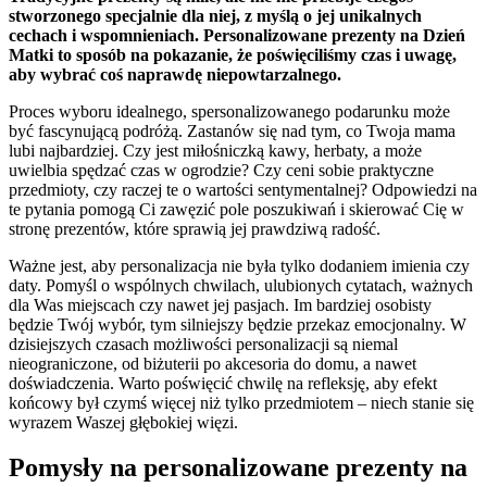
stworzonego specjalnie dla niej, z myślą o jej unikalnych
cechach i wspomnieniach. Personalizowane prezenty na Dzień
Matki to sposób na pokazanie, że poświęciliśmy czas i uwagę,
aby wybrać coś naprawdę niepowtarzalnego.
Proces wyboru idealnego, spersonalizowanego podarunku może
być fascynującą podróżą. Zastanów się nad tym, co Twoja mama
lubi najbardziej. Czy jest miłośniczką kawy, herbaty, a może
uwielbia spędzać czas w ogrodzie? Czy ceni sobie praktyczne
przedmioty, czy raczej te o wartości sentymentalnej? Odpowiedzi na
te pytania pomogą Ci zawęzić pole poszukiwań i skierować Cię w
stronę prezentów, które sprawią jej prawdziwą radość.
Ważne jest, aby personalizacja nie była tylko dodaniem imienia czy
daty. Pomyśl o wspólnych chwilach, ulubionych cytatach, ważnych
dla Was miejscach czy nawet jej pasjach. Im bardziej osobisty
będzie Twój wybór, tym silniejszy będzie przekaz emocjonalny. W
dzisiejszych czasach możliwości personalizacji są niemal
nieograniczone, od biżuterii po akcesoria do domu, a nawet
doświadczenia. Warto poświęcić chwilę na refleksję, aby efekt
końcowy był czymś więcej niż tylko przedmiotem – niech stanie się
wyrazem Waszej głębokiej więzi.
Pomysły na personalizowane prezenty na