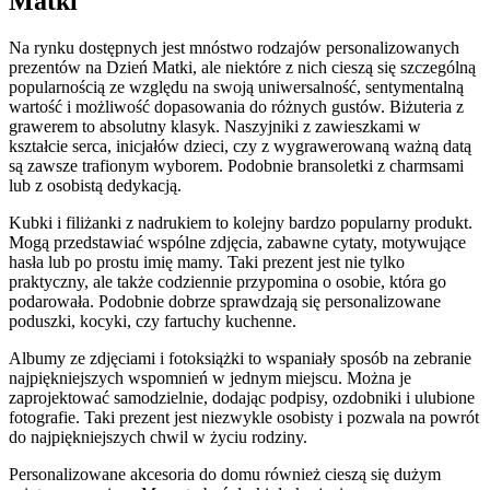
Matki
Na rynku dostępnych jest mnóstwo rodzajów personalizowanych
prezentów na Dzień Matki, ale niektóre z nich cieszą się szczególną
popularnością ze względu na swoją uniwersalność, sentymentalną
wartość i możliwość dopasowania do różnych gustów. Biżuteria z
grawerem to absolutny klasyk. Naszyjniki z zawieszkami w
kształcie serca, inicjałów dzieci, czy z wygrawerowaną ważną datą
są zawsze trafionym wyborem. Podobnie bransoletki z charmsami
lub z osobistą dedykacją.
Kubki i filiżanki z nadrukiem to kolejny bardzo popularny produkt.
Mogą przedstawiać wspólne zdjęcia, zabawne cytaty, motywujące
hasła lub po prostu imię mamy. Taki prezent jest nie tylko
praktyczny, ale także codziennie przypomina o osobie, która go
podarowała. Podobnie dobrze sprawdzają się personalizowane
poduszki, kocyki, czy fartuchy kuchenne.
Albumy ze zdjęciami i fotoksiążki to wspaniały sposób na zebranie
najpiękniejszych wspomnień w jednym miejscu. Można je
zaprojektować samodzielnie, dodając podpisy, ozdobniki i ulubione
fotografie. Taki prezent jest niezwykle osobisty i pozwala na powrót
do najpiękniejszych chwil w życiu rodziny.
Personalizowane akcesoria do domu również cieszą się dużym