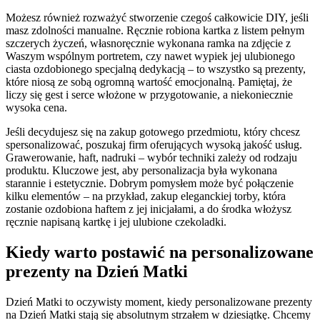
Możesz również rozważyć stworzenie czegoś całkowicie DIY, jeśli
masz zdolności manualne. Ręcznie robiona kartka z listem pełnym
szczerych życzeń, własnoręcznie wykonana ramka na zdjęcie z
Waszym wspólnym portretem, czy nawet wypiek jej ulubionego
ciasta ozdobionego specjalną dedykacją – to wszystko są prezenty,
które niosą ze sobą ogromną wartość emocjonalną. Pamiętaj, że
liczy się gest i serce włożone w przygotowanie, a niekoniecznie
wysoka cena.
Jeśli decydujesz się na zakup gotowego przedmiotu, który chcesz
spersonalizować, poszukaj firm oferujących wysoką jakość usług.
Grawerowanie, haft, nadruki – wybór techniki zależy od rodzaju
produktu. Kluczowe jest, aby personalizacja była wykonana
starannie i estetycznie. Dobrym pomysłem może być połączenie
kilku elementów – na przykład, zakup eleganckiej torby, która
zostanie ozdobiona haftem z jej inicjałami, a do środka włożysz
ręcznie napisaną kartkę i jej ulubione czekoladki.
Kiedy warto postawić na personalizowane
prezenty na Dzień Matki
Dzień Matki to oczywisty moment, kiedy personalizowane prezenty
na Dzień Matki stają się absolutnym strzałem w dziesiątkę. Chcemy