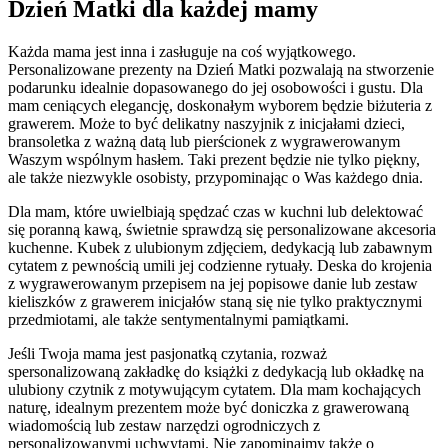
Dzień Matki dla każdej mamy
Każda mama jest inna i zasługuje na coś wyjątkowego.
Personalizowane prezenty na Dzień Matki pozwalają na stworzenie
podarunku idealnie dopasowanego do jej osobowości i gustu. Dla
mam ceniących elegancję, doskonałym wyborem będzie biżuteria z
grawerem. Może to być delikatny naszyjnik z inicjałami dzieci,
bransoletka z ważną datą lub pierścionek z wygrawerowanym
Waszym wspólnym hasłem. Taki prezent będzie nie tylko piękny,
ale także niezwykle osobisty, przypominając o Was każdego dnia.
Dla mam, które uwielbiają spędzać czas w kuchni lub delektować
się poranną kawą, świetnie sprawdzą się personalizowane akcesoria
kuchenne. Kubek z ulubionym zdjęciem, dedykacją lub zabawnym
cytatem z pewnością umili jej codzienne rytuały. Deska do krojenia
z wygrawerowanym przepisem na jej popisowe danie lub zestaw
kieliszków z grawerem inicjałów staną się nie tylko praktycznymi
przedmiotami, ale także sentymentalnymi pamiątkami.
Jeśli Twoja mama jest pasjonatką czytania, rozważ
spersonalizowaną zakładkę do książki z dedykacją lub okładkę na
ulubiony czytnik z motywującym cytatem. Dla mam kochających
naturę, idealnym prezentem może być doniczka z grawerowaną
wiadomością lub zestaw narzędzi ogrodniczych z
personalizowanymi uchwytami. Nie zapominajmy także o