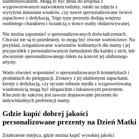
zainteresowaniem. Mogą to być deski do krojenia z
wygrawerowanym nazwiskiem rodziny, ramki na zdjęcia z
wyrytymi imionami wnuków, czy nawet spersonalizowane świece
zapachowe z dedykacją. Tego typu prezenty dodają wnętrzu
osobistego charakteru i świadczą o trosce osoby obdarowywanej.
Nie można zapomnieć o spersonalizowanych doświadczeniach.
Chociaż nie są to przedmioty, to mogą być równie wartościowe. Na
przykład, zorganizowanie warsztatów kulinarnych dla mamy i jej
przyjaciółek z personalizowanym fartuszkiem dla każdej z nich, lub
stworzenie spersonalizowanego biletu na koncert jej ulubionego
artysty.
Warto również wspomnieć o spersonalizowanych kosmetykach i
produktach do pielęgnacji. Zestawy z jej ulubionymi zapachami,
kremy z dedykacją, czy ręcznie robione mydła z wygrawerowaną
wiadomością mogą być eleganckim i luksusowym prezentem.
Kluczem do sukcesu jest zawsze dopasowanie prezentu do
indywidualnych preferencji mamy.
Gdzie kupić dobrej jakości
personalizowane prezenty na Dzień Matki
Znalezienie miejsca, gdzie można kupić wysokiej jakości