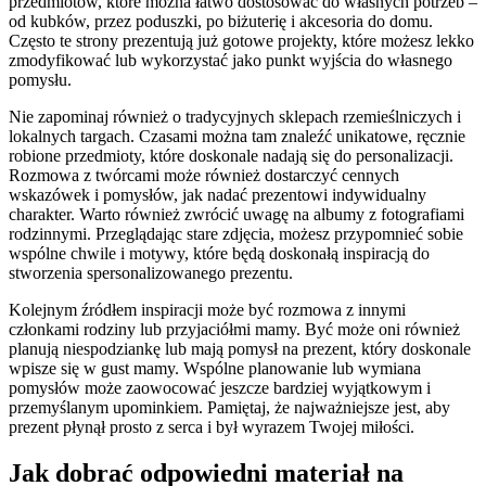
przedmiotów, które można łatwo dostosować do własnych potrzeb –
od kubków, przez poduszki, po biżuterię i akcesoria do domu.
Często te strony prezentują już gotowe projekty, które możesz lekko
zmodyfikować lub wykorzystać jako punkt wyjścia do własnego
pomysłu.
Nie zapominaj również o tradycyjnych sklepach rzemieślniczych i
lokalnych targach. Czasami można tam znaleźć unikatowe, ręcznie
robione przedmioty, które doskonale nadają się do personalizacji.
Rozmowa z twórcami może również dostarczyć cennych
wskazówek i pomysłów, jak nadać prezentowi indywidualny
charakter. Warto również zwrócić uwagę na albumy z fotografiami
rodzinnymi. Przeglądając stare zdjęcia, możesz przypomnieć sobie
wspólne chwile i motywy, które będą doskonałą inspiracją do
stworzenia spersonalizowanego prezentu.
Kolejnym źródłem inspiracji może być rozmowa z innymi
członkami rodziny lub przyjaciółmi mamy. Być może oni również
planują niespodziankę lub mają pomysł na prezent, który doskonale
wpisze się w gust mamy. Wspólne planowanie lub wymiana
pomysłów może zaowocować jeszcze bardziej wyjątkowym i
przemyślanym upominkiem. Pamiętaj, że najważniejsze jest, aby
prezent płynął prosto z serca i był wyrazem Twojej miłości.
Jak dobrać odpowiedni materiał na