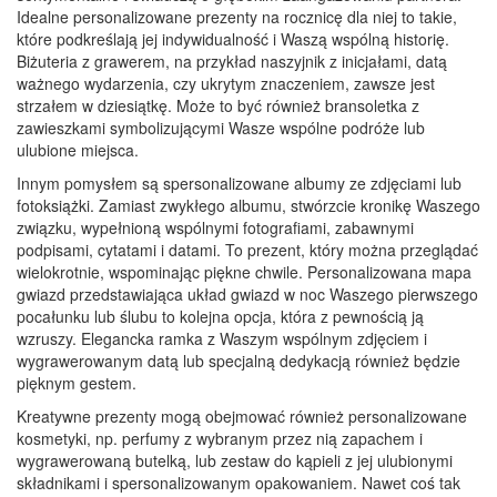
Idealne personalizowane prezenty na rocznicę dla niej to takie,
które podkreślają jej indywidualność i Waszą wspólną historię.
Biżuteria z grawerem, na przykład naszyjnik z inicjałami, datą
ważnego wydarzenia, czy ukrytym znaczeniem, zawsze jest
strzałem w dziesiątkę. Może to być również bransoletka z
zawieszkami symbolizującymi Wasze wspólne podróże lub
ulubione miejsca.
Innym pomysłem są spersonalizowane albumy ze zdjęciami lub
fotoksiążki. Zamiast zwykłego albumu, stwórzcie kronikę Waszego
związku, wypełnioną wspólnymi fotografiami, zabawnymi
podpisami, cytatami i datami. To prezent, który można przeglądać
wielokrotnie, wspominając piękne chwile. Personalizowana mapa
gwiazd przedstawiająca układ gwiazd w noc Waszego pierwszego
pocałunku lub ślubu to kolejna opcja, która z pewnością ją
wzruszy. Elegancka ramka z Waszym wspólnym zdjęciem i
wygrawerowanym datą lub specjalną dedykacją również będzie
pięknym gestem.
Kreatywne prezenty mogą obejmować również personalizowane
kosmetyki, np. perfumy z wybranym przez nią zapachem i
wygrawerowaną butelką, lub zestaw do kąpieli z jej ulubionymi
składnikami i spersonalizowanym opakowaniem. Nawet coś tak