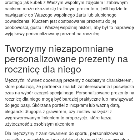
prostego jak kubek z Waszym wspólnym zdjęciem i zabawnym
napisem może okazać się trafionym prezentem, jeśli będzie to
nawiązanie do Waszego wspólnego żartu lub ulubionego
powiedzenia. Kluczem jest dostosowanie prezentu do jej
osobowości, gustu i Waszej wspólnej historii, aby był to naprawdę
wyjątkowy personalizowany prezent na rocznicę.
Tworzymy niezapomniane
personalizowane prezenty na
rocznicę dla niego
Mężczyźni również doceniają prezenty z osobistym charakterem,
które pokazują, że partnerka zna ich zainteresowania i poświęciła
czas na wybór czegoś specjalnego. Personalizowane prezenty na
rocznicę dla niego mogą być bardziej praktyczne lub nawiązywać
do jego pasji. Skórzana portfel z inicjałami lub ważną datą,
elegancki długopis z grawerem, czy zestaw narzędzi z
wygrawerowanym imieniem to propozycje, które łączą
użyteczność z osobistym akcentem.
Dla mężczyzny z zamiłowaniem do sportu, personalizowana
koszulka z nazwiskiem jego ulubionej drużyny i Waszą wspólną