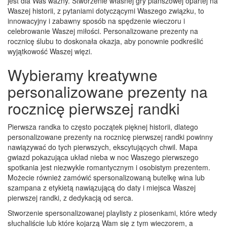
jest dla Was ważny. Stworzenie własnej gry planszowej opartej na
Waszej historii, z pytaniami dotyczącymi Waszego związku, to
innowacyjny i zabawny sposób na spędzenie wieczoru i
celebrowanie Waszej miłości. Personalizowane prezenty na
rocznicę ślubu to doskonała okazja, aby ponownie podkreślić
wyjątkowość Waszej więzi.
Wybieramy kreatywne
personalizowane prezenty na
rocznicę pierwszej randki
Pierwsza randka to często początek pięknej historii, dlatego
personalizowane prezenty na rocznicę pierwszej randki powinny
nawiązywać do tych pierwszych, ekscytujących chwil. Mapa
gwiazd pokazująca układ nieba w noc Waszego pierwszego
spotkania jest niezwykle romantycznym i osobistym prezentem.
Możecie również zamówić spersonalizowaną butelkę wina lub
szampana z etykietą nawiązującą do daty i miejsca Waszej
pierwszej randki, z dedykacją od serca.
Stworzenie spersonalizowanej playlisty z piosenkami, które wtedy
słuchaliście lub które kojarzą Wam się z tym wieczorem, a