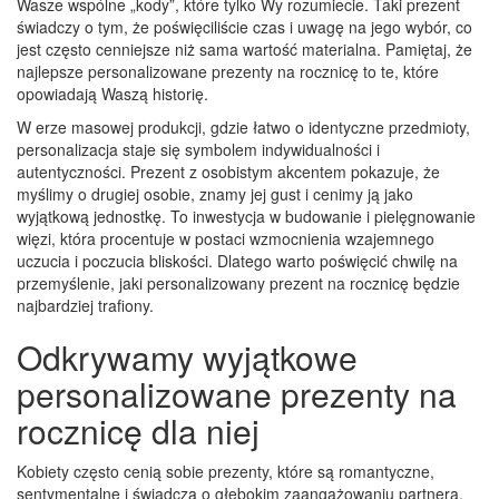
Wasze wspólne „kody”, które tylko Wy rozumiecie. Taki prezent
świadczy o tym, że poświęciliście czas i uwagę na jego wybór, co
jest często cenniejsze niż sama wartość materialna. Pamiętaj, że
najlepsze personalizowane prezenty na rocznicę to te, które
opowiadają Waszą historię.
W erze masowej produkcji, gdzie łatwo o identyczne przedmioty,
personalizacja staje się symbolem indywidualności i
autentyczności. Prezent z osobistym akcentem pokazuje, że
myślimy o drugiej osobie, znamy jej gust i cenimy ją jako
wyjątkową jednostkę. To inwestycja w budowanie i pielęgnowanie
więzi, która procentuje w postaci wzmocnienia wzajemnego
uczucia i poczucia bliskości. Dlatego warto poświęcić chwilę na
przemyślenie, jaki personalizowany prezent na rocznicę będzie
najbardziej trafiony.
Odkrywamy wyjątkowe
personalizowane prezenty na
rocznicę dla niej
Kobiety często cenią sobie prezenty, które są romantyczne,
sentymentalne i świadczą o głębokim zaangażowaniu partnera.