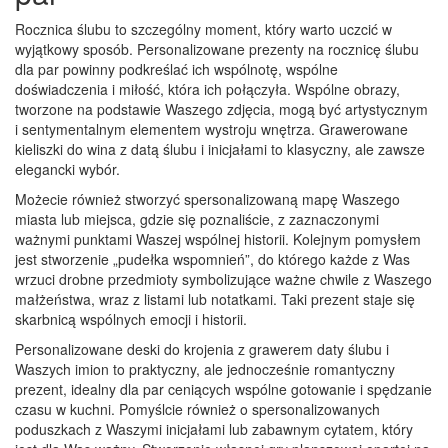
Rocznica ślubu to szczególny moment, który warto uczcić w
wyjątkowy sposób. Personalizowane prezenty na rocznicę ślubu
dla par powinny podkreślać ich wspólnotę, wspólne
doświadczenia i miłość, która ich połączyła. Wspólne obrazy,
tworzone na podstawie Waszego zdjęcia, mogą być artystycznym
i sentymentalnym elementem wystroju wnętrza. Grawerowane
kieliszki do wina z datą ślubu i inicjałami to klasyczny, ale zawsze
elegancki wybór.
Możecie również stworzyć spersonalizowaną mapę Waszego
miasta lub miejsca, gdzie się poznaliście, z zaznaczonymi
ważnymi punktami Waszej wspólnej historii. Kolejnym pomysłem
jest stworzenie „pudełka wspomnień”, do którego każde z Was
wrzuci drobne przedmioty symbolizujące ważne chwile z Waszego
małżeństwa, wraz z listami lub notatkami. Taki prezent staje się
skarbnicą wspólnych emocji i historii.
Personalizowane deski do krojenia z grawerem daty ślubu i
Waszych imion to praktyczny, ale jednocześnie romantyczny
prezent, idealny dla par ceniących wspólne gotowanie i spędzanie
czasu w kuchni. Pomyślcie również o spersonalizowanych
poduszkach z Waszymi inicjałami lub zabawnym cytatem, który