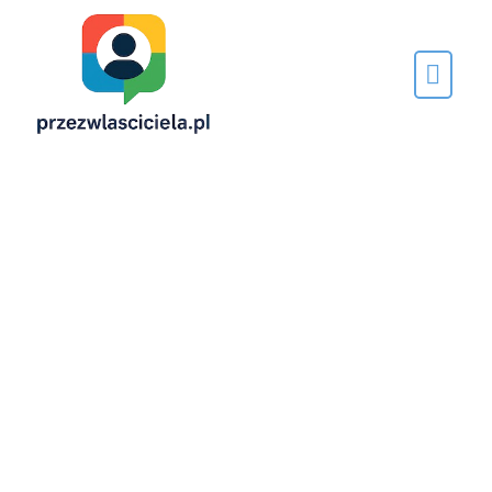
Napisane
przez…