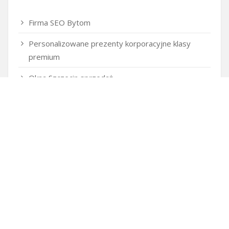
Firma SEO Bytom
Personalizowane prezenty korporacyjne klasy
premium
Okna Szczecin sprzedaż
Inwestowanie w nieruchomości – sposób na biznes
Jak dobrze nagrać saksofon?
Punkty różnicujące w rekrutacji przedszkole co to
jest?
Czy przedszkole jest obowiązkowe?
Kto może ubiegać się o patent?
Patent na ile lat?