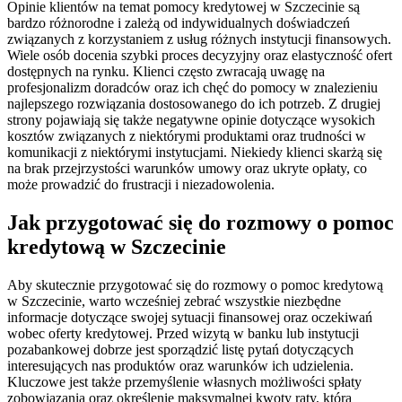
Opinie klientów na temat pomocy kredytowej w Szczecinie są
bardzo różnorodne i zależą od indywidualnych doświadczeń
związanych z korzystaniem z usług różnych instytucji finansowych.
Wiele osób docenia szybki proces decyzyjny oraz elastyczność ofert
dostępnych na rynku. Klienci często zwracają uwagę na
profesjonalizm doradców oraz ich chęć do pomocy w znalezieniu
najlepszego rozwiązania dostosowanego do ich potrzeb. Z drugiej
strony pojawiają się także negatywne opinie dotyczące wysokich
kosztów związanych z niektórymi produktami oraz trudności w
komunikacji z niektórymi instytucjami. Niekiedy klienci skarżą się
na brak przejrzystości warunków umowy oraz ukryte opłaty, co
może prowadzić do frustracji i niezadowolenia.
Jak przygotować się do rozmowy o pomoc
kredytową w Szczecinie
Aby skutecznie przygotować się do rozmowy o pomoc kredytową
w Szczecinie, warto wcześniej zebrać wszystkie niezbędne
informacje dotyczące swojej sytuacji finansowej oraz oczekiwań
wobec oferty kredytowej. Przed wizytą w banku lub instytucji
pozabankowej dobrze jest sporządzić listę pytań dotyczących
interesujących nas produktów oraz warunków ich udzielenia.
Kluczowe jest także przemyślenie własnych możliwości spłaty
zobowiązania oraz określenie maksymalnej kwoty raty, którą