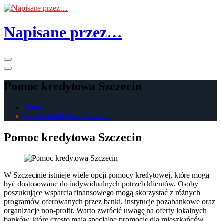
Skip
to
the
Napisane przez…
content
Primary
Menu
Pomoc kredytowa Szczecin
Home
Pomoc kredytowa Szczecin
Pomoc kredytowa Szczecin
W Szczecinie istnieje wiele opcji pomocy kredytowej, które mogą
być dostosowane do indywidualnych potrzeb klientów. Osoby
poszukujące wsparcia finansowego mogą skorzystać z różnych
programów oferowanych przez banki, instytucje pozabankowe oraz
organizacje non-profit. Warto zwrócić uwagę na oferty lokalnych
banków, które często mają specjalne promocje dla mieszkańców