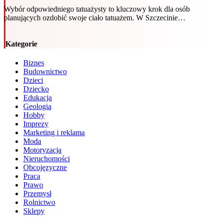
Wybór odpowiedniego tatuażysty to kluczowy krok dla osób
planujących ozdobić swoje ciało tatuażem. W Szczecinie…
Kategorie
Biznes
Budownictwo
Dzieci
Dziecko
Edukacja
Geologia
Hobby
Imprezy
Marketing i reklama
Moda
Motoryzacja
Nieruchomości
Obcojęzyczne
Praca
Prawo
Przemysł
Rolnictwo
Sklepy