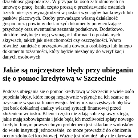
działalność gospodarcza. W przypadku osób zatrudnionych na
umowę o pracę, banki często proszą o przedstawienie ostatnich
trzech miesięcy wynagrodzeń w postaci wyciągów bankowych lub
pasków płacowych. Osoby prowadzące własną działalność
gospodarczą powinny dostarczyć dokumenty potwierdzające
przychody oraz ewentualne zeznania podatkowe. Dodatkowo,
niektóre instytucje mogą wymagać informacji o posiadanych
aktywach, takich jak nieruchomości czy oszczędności. Warto
również pamiętać o przygotowaniu dowodu osobistego lub innego
dokumentu tożsamości, który będzie niezbędny do weryfikacji
danych osobowych.
Jakie są najczęstsze błędy przy ubieganiu
się o pomoc kredytową w Szczecinie
Podczas ubiegania się o pomoc kredytową w Szczecinie wiele osób
popełnia błędy, które mogą negatywnie wpłynąć na ich szanse na
uzyskanie wsparcia finansowego. Jednym z najczęstszych błędów
jest brak dokładnej analizy własnej sytuacji finansowej przed
złożeniem wniosku. Klienci często nie zdają sobie sprawy z tego,
jakie mają zobowiązania i jakie będą ich możliwości spłaty nowego
kredytu. Innym powszechnym problemem jest składanie wniosków
do wielu instytucji jednocześnie, co może prowadzić do obniżenia
oceny zdolności kredytowej. Ważne jest również, aby nie ukrywać