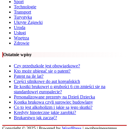
Sport
Technologie
Transport
Turystyka
Ukryte Zajawki
Uroda
Usługi
Wnętrza
Zdrowie
Ostatnie wpisy
Czy przedszkole jest obowiązkowe?
Kto może ubiegać się o patent?
Patent na ile lat?
Części silnikowe do aut koreańskich
Ile kostki brukowej o grubości 6 cm zmieści się na
standardowej europalecie?
Personalizowane prezenty na Dzień Dziecka
Kostka brukowa czyli surowiec budowlany
Co to jest alkoholizm i jakie są jego skutki?
Kredyty hipoteczne jakie zarobki?
Brukarstwo jak zacząć?
Copyright © 2025 | Powered by
WordPress
|
awpbusinesspress