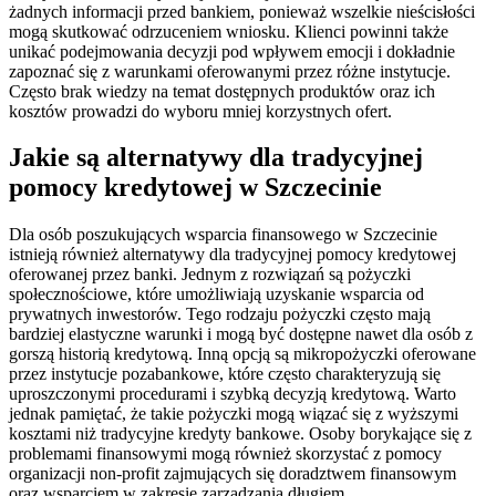
żadnych informacji przed bankiem, ponieważ wszelkie nieścisłości
mogą skutkować odrzuceniem wniosku. Klienci powinni także
unikać podejmowania decyzji pod wpływem emocji i dokładnie
zapoznać się z warunkami oferowanymi przez różne instytucje.
Często brak wiedzy na temat dostępnych produktów oraz ich
kosztów prowadzi do wyboru mniej korzystnych ofert.
Jakie są alternatywy dla tradycyjnej
pomocy kredytowej w Szczecinie
Dla osób poszukujących wsparcia finansowego w Szczecinie
istnieją również alternatywy dla tradycyjnej pomocy kredytowej
oferowanej przez banki. Jednym z rozwiązań są pożyczki
społecznościowe, które umożliwiają uzyskanie wsparcia od
prywatnych inwestorów. Tego rodzaju pożyczki często mają
bardziej elastyczne warunki i mogą być dostępne nawet dla osób z
gorszą historią kredytową. Inną opcją są mikropożyczki oferowane
przez instytucje pozabankowe, które często charakteryzują się
uproszczonymi procedurami i szybką decyzją kredytową. Warto
jednak pamiętać, że takie pożyczki mogą wiązać się z wyższymi
kosztami niż tradycyjne kredyty bankowe. Osoby borykające się z
problemami finansowymi mogą również skorzystać z pomocy
organizacji non-profit zajmujących się doradztwem finansowym
oraz wsparciem w zakresie zarządzania długiem.