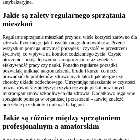
antybakteryjne.
Jakie są zalety regularnego sprzątania
mieszkań
Regularne sprzątanie mieszkań przynosi wiele korzyści zarówno dla
zdrowia fizycznego, jak i psychicznego domowników. Przede
wszystkim pomaga utrzymać porządek i czystość w przestrzeni
życiowej, co wpływa na komfort codziennego życia. Czyste
otoczenie sprzyja lepszemu samopoczuciu oraz zwiększa
efektywność pracy czy nauki. Ponadto regularne porządki
pozwalają uniknąć nagromadzenia brudu i kurzu, co może
prowadzić do problemów zdrowotnych takich jak alergie czy
choroby układu oddechowego. Utrzymując mieszkanie w czystości,
można również zmniejszyć ryzyko rozwoju pleśni oraz innych
mikroorganizmów szkodliwych dla zdrowia. Dodatkowo regularne
sprzątanie pomaga w organizacji przestrzeni – łatwiej znaleźć
potrzebne przedmioty i uniknąć bałaganu.
Jakie są różnice między sprzątaniem
profesjonalnym a amatorskim
Sprzątanie profesjonalne różni się od amatorskiego pod wieloma