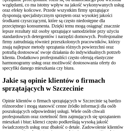
względami, co ma istotny wpływ na jakość wykonywanych usług
oraz efekty końcowe. Przede wszystkim firmy sprzątające
dysponują specjalistycznym sprzętem oraz wysokiej jakości
środkami czyszczącymi, które są często niedostępne dla
przeciętnego konsumenta. Dzięki temu mogą osiągnąć znacznie
lepsze rezultaty niż osoby sprzątające samodzielnie przy użyciu
standardowych detergentów i narzędzi domowych. Profesjonalne
firmy zatrudniają również przeszkolonych pracowników, którzy
znają najlepsze metody sprzątania różnych powierzchni oraz
potrafią dostosować swoje działania do indywidualnych potrzeb
klienta. Dodatkowo profesjonaliści często oferują elastyczne
harmonogramy usług oraz możliwość dostosowania oferty do
specyfiki danego mieszkania czy biura.
Jakie są opinie klientów o firmach
sprzątających w Szczecinie
Opinie klientów o firmach sprzątających w Szczecinie są bardzo
różnorodne i mogą stanowić cenne źródło informacji dla osób
poszukujących odpowiedniej usługi. Wiele osób chwali
profesjonalizm oraz rzetelność firm zajmujących się sprzątaniem
mieszkań i biur; klienci często podkreślają wysoką jakość
świadczonych usług oraz dbałość o detale. Zadowolenie klientów