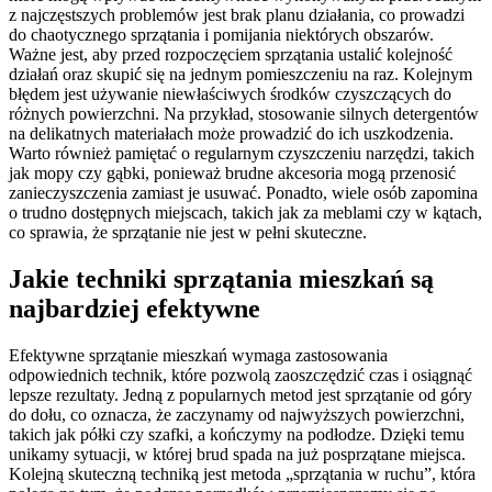
z najczęstszych problemów jest brak planu działania, co prowadzi
do chaotycznego sprzątania i pomijania niektórych obszarów.
Ważne jest, aby przed rozpoczęciem sprzątania ustalić kolejność
działań oraz skupić się na jednym pomieszczeniu na raz. Kolejnym
błędem jest używanie niewłaściwych środków czyszczących do
różnych powierzchni. Na przykład, stosowanie silnych detergentów
na delikatnych materiałach może prowadzić do ich uszkodzenia.
Warto również pamiętać o regularnym czyszczeniu narzędzi, takich
jak mopy czy gąbki, ponieważ brudne akcesoria mogą przenosić
zanieczyszczenia zamiast je usuwać. Ponadto, wiele osób zapomina
o trudno dostępnych miejscach, takich jak za meblami czy w kątach,
co sprawia, że sprzątanie nie jest w pełni skuteczne.
Jakie techniki sprzątania mieszkań są
najbardziej efektywne
Efektywne sprzątanie mieszkań wymaga zastosowania
odpowiednich technik, które pozwolą zaoszczędzić czas i osiągnąć
lepsze rezultaty. Jedną z popularnych metod jest sprzątanie od góry
do dołu, co oznacza, że zaczynamy od najwyższych powierzchni,
takich jak półki czy szafki, a kończymy na podłodze. Dzięki temu
unikamy sytuacji, w której brud spada na już posprzątane miejsca.
Kolejną skuteczną techniką jest metoda „sprzątania w ruchu”, która