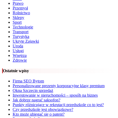
Prawo
Przemysł
Rolnictwo
Sklepy
Sport
Technologie
Transport
Turystyka
Ukryte Zajawki
Uroda
Usługi
Wnętrza
Zdrowie
Ostatnie wpisy
Firma SEO Bytom
Personalizowane prezenty korporacyjne klasy premium
Okna Szczecin sprzedaż
Inwestowanie w nieruchomości – sposób na biznes
Jak dobrze nagrać saksofon?
Punkty różnicujące w rekrutacji przedszkole co to jest?
Czy przedszkole jest obowiązkowe?
Kto może ubiegać się o patent?