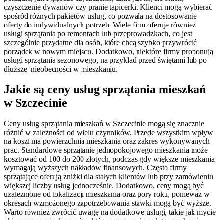
czyszczenie dywanów czy pranie tapicerki. Klienci mogą wybierać
spośród różnych pakietów usług, co pozwala na dostosowanie
oferty do indywidualnych potrzeb. Wiele firm oferuje również
usługi sprzątania po remontach lub przeprowadzkach, co jest
szczególnie przydatne dla osób, które chcą szybko przywrócić
porządek w nowym miejscu. Dodatkowo, niektóre firmy proponują
usługi sprzątania sezonowego, na przykład przed świętami lub po
dłuższej nieobecności w mieszkaniu.
Jakie są ceny usług sprzątania mieszkań
w Szczecinie
Ceny usług sprzątania mieszkań w Szczecinie mogą się znacznie
różnić w zależności od wielu czynników. Przede wszystkim wpływ
na koszt ma powierzchnia mieszkania oraz zakres wykonywanych
prac. Standardowe sprzątanie jednopokojowego mieszkania może
kosztować od 100 do 200 złotych, podczas gdy większe mieszkania
wymagają wyższych nakładów finansowych. Często firmy
sprzątające oferują zniżki dla stałych klientów lub przy zamówieniu
większej liczby usług jednocześnie. Dodatkowo, ceny mogą być
uzależnione od lokalizacji mieszkania oraz pory roku, ponieważ w
okresach wzmożonego zapotrzebowania stawki mogą być wyższe.
Warto również zwrócić uwagę na dodatkowe usługi, takie jak mycie