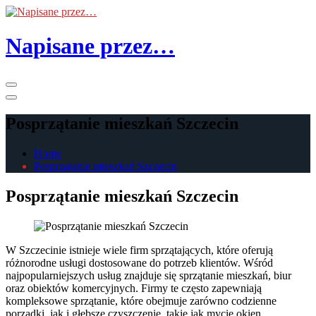
Skip
to
the
Napisane przez…
content
Primary
Menu
Posprzątanie mieszkań Szczecin
Home
Posprzątanie mieszkań Szczecin
Posprzątanie mieszkań Szczecin
W Szczecinie istnieje wiele firm sprzątających, które oferują
różnorodne usługi dostosowane do potrzeb klientów. Wśród
najpopularniejszych usług znajduje się sprzątanie mieszkań, biur
oraz obiektów komercyjnych. Firmy te często zapewniają
kompleksowe sprzątanie, które obejmuje zarówno codzienne
porządki, jak i głębsze czyszczenie, takie jak mycie okien,