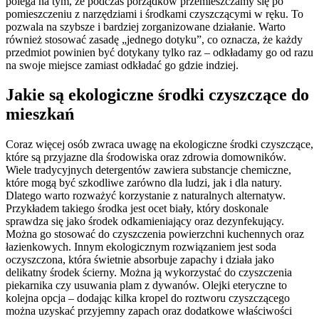
polega na tym, że podczas porządków przemieszczamy się po
pomieszczeniu z narzędziami i środkami czyszczącymi w ręku. To
pozwala na szybsze i bardziej zorganizowane działanie. Warto
również stosować zasadę „jednego dotyku”, co oznacza, że każdy
przedmiot powinien być dotykany tylko raz – odkładamy go od razu
na swoje miejsce zamiast odkładać go gdzie indziej.
Jakie są ekologiczne środki czyszczące do
mieszkań
Coraz więcej osób zwraca uwagę na ekologiczne środki czyszczące,
które są przyjazne dla środowiska oraz zdrowia domowników.
Wiele tradycyjnych detergentów zawiera substancje chemiczne,
które mogą być szkodliwe zarówno dla ludzi, jak i dla natury.
Dlatego warto rozważyć korzystanie z naturalnych alternatyw.
Przykładem takiego środka jest ocet biały, który doskonale
sprawdza się jako środek odkamieniający oraz dezynfekujący.
Można go stosować do czyszczenia powierzchni kuchennych oraz
łazienkowych. Innym ekologicznym rozwiązaniem jest soda
oczyszczona, która świetnie absorbuje zapachy i działa jako
delikatny środek ścierny. Można ją wykorzystać do czyszczenia
piekarnika czy usuwania plam z dywanów. Olejki eteryczne to
kolejna opcja – dodając kilka kropel do roztworu czyszczącego
można uzyskać przyjemny zapach oraz dodatkowe właściwości