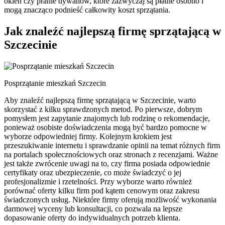
okien czy pranie dywanów, które zazwyczaj są płatne osobno i
mogą znacząco podnieść całkowity koszt sprzątania.
Jak znaleźć najlepszą firmę sprzątającą w
Szczecinie
Posprzątanie mieszkań Szczecin
Aby znaleźć najlepszą firmę sprzątającą w Szczecinie, warto
skorzystać z kilku sprawdzonych metod. Po pierwsze, dobrym
pomysłem jest zapytanie znajomych lub rodzinę o rekomendacje,
ponieważ osobiste doświadczenia mogą być bardzo pomocne w
wyborze odpowiedniej firmy. Kolejnym krokiem jest
przeszukiwanie internetu i sprawdzanie opinii na temat różnych firm
na portalach społecznościowych oraz stronach z recenzjami. Ważne
jest także zwrócenie uwagi na to, czy firma posiada odpowiednie
certyfikaty oraz ubezpieczenie, co może świadczyć o jej
profesjonalizmie i rzetelności. Przy wyborze warto również
porównać oferty kilku firm pod kątem cenowym oraz zakresu
świadczonych usług. Niektóre firmy oferują możliwość wykonania
darmowej wyceny lub konsultacji, co pozwala na lepsze
dopasowanie oferty do indywidualnych potrzeb klienta.