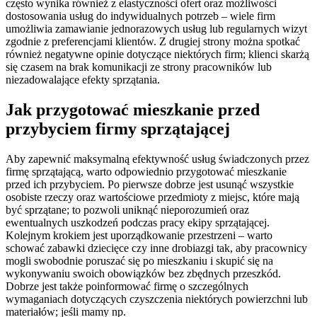
często wynika również z elastyczności ofert oraz możliwości
dostosowania usług do indywidualnych potrzeb – wiele firm
umożliwia zamawianie jednorazowych usług lub regularnych wizyt
zgodnie z preferencjami klientów. Z drugiej strony można spotkać
również negatywne opinie dotyczące niektórych firm; klienci skarżą
się czasem na brak komunikacji ze strony pracowników lub
niezadowalające efekty sprzątania.
Jak przygotować mieszkanie przed
przybyciem firmy sprzątającej
Aby zapewnić maksymalną efektywność usług świadczonych przez
firmę sprzątającą, warto odpowiednio przygotować mieszkanie
przed ich przybyciem. Po pierwsze dobrze jest usunąć wszystkie
osobiste rzeczy oraz wartościowe przedmioty z miejsc, które mają
być sprzątane; to pozwoli uniknąć nieporozumień oraz
ewentualnych uszkodzeń podczas pracy ekipy sprzątającej.
Kolejnym krokiem jest uporządkowanie przestrzeni – warto
schować zabawki dziecięce czy inne drobiazgi tak, aby pracownicy
mogli swobodnie poruszać się po mieszkaniu i skupić się na
wykonywaniu swoich obowiązków bez zbędnych przeszkód.
Dobrze jest także poinformować firmę o szczególnych
wymaganiach dotyczących czyszczenia niektórych powierzchni lub
materiałów; jeśli mamy np.