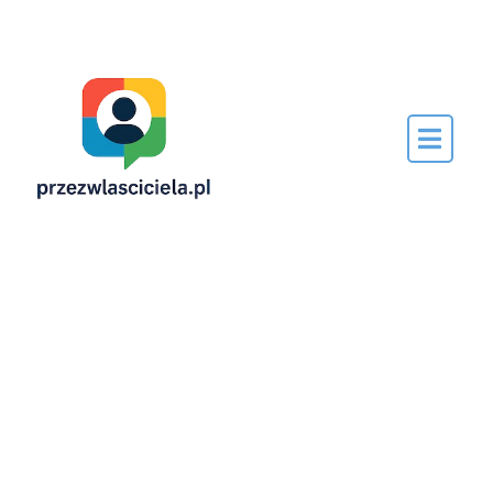
Napisane
przez…