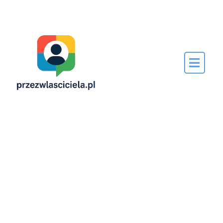
Napisane
przez…