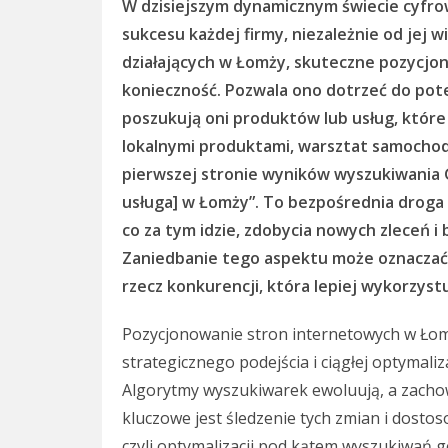
W dzisiejszym dynamicznym świecie cyfr
sukcesu każdej firmy, niezależnie od jej w
działających w Łomży, skuteczne pozycjono
konieczność. Pozwala ono dotrzeć do pot
poszukują oni produktów lub usług, które 
lokalnymi produktami, warsztat samochod
pierwszej stronie wyników wyszukiwania G
usługa] w Łomży”. To bezpośrednia droga 
co za tym idzie, zdobycia nowych zleceń 
Zaniedbanie tego aspektu może oznaczać 
rzecz konkurencji, która lepiej wykorzyst
Pozycjonowanie stron internetowych w Łom
strategicznego podejścia i ciągłej optymaliz
Algorytmy wyszukiwarek ewoluują, a zacho
kluczowe jest śledzenie tych zmian i dosto
czyli optymalizacji pod kątem wyszukiwań g