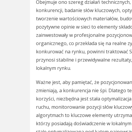
Obejmuje ono szereg działań technicznych,
konkurencji, badanie słów kluczowych, opty
tworzenie wartościowych materiałów, budow
pozytywne opinie w sieci to elementy skład
zainwestowały w profesjonalne pozycjonow
organicznego, co przekłada się na realne zy
konkurować na rynku, powinni traktować S
przynosi stabilne i przewidywalne rezultat
lokalnym rynku.
Ważne jest, aby pamiętać, że pozycjonowani
zmieniają, a konkurencja nie śpi. Dlatego t
korzyści, niezbędna jest stała optymalizacj
ruchu, monitorowanie pozycji słów kluczowy
algorytmach to kluczowe elementy utrzymani
którzy posiadają doświadczenie w lokalnym
stale optymalizowana pod kątem najnowszyc