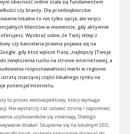
owym obecność online stała się fundamentem
ielkości czy branży. Dla przedsiębiorców
wanie lokalne to nie tylko opcja, ale wręcz
encjalnych klientów w momencie, gdy aktywnie
oferujesz. Wyobraź sobie, że Twój sklep z
owy czy kancelaria prawna pojawia się na
oogle, gdy ktoś wpisze frazę „najlepszy [Twoja
do zwiększenia ruchu na stronie internetowej, a
i budowania rozpoznawalności marki w regionie.
utratę znaczącej części lokalnego rynku na
uje potencjał Internetu.
ży to proces wieloaspektowy, który wymaga
acji. Nie wystarczy raz ustawić stronę i zapomnieć.
wania użytkowników się zmieniają. Dlatego
sowywanie działań. Skupienie się na lokalnym SEO,
eograficznych, pozwala precyzyjnie docierać do