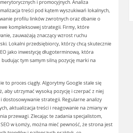
 merytorycznych i promocyjnych. Analiza
malizacja treści pod kątem wyszukiwań lokalnych,
anie profilu linków zwrotnych oraz dbanie o
owe kompleksowej strategii. Firmy, które
anie, zauważają znaczący wzrost ruchu
ski. Lokalni przedsiębiorcy, którzy chcą skutecznie
EO jako inwestycję długoterminową, która
y, budując tym samym silną pozycję marki na
e to proces ciągły. Algorytmy Google stale się
eż, aby utrzymać wysoką pozycję i czerpać z niej
a i dostosowywanie strategii. Regularne analizy
ch, aktualizacja treści i reagowanie na zmiany w
a przewagi. Zlecając te zadania specjalistom,
 SEO w Łomży, można mieć pewność, że strona jest
h trendów i najlepszych praktyk, co