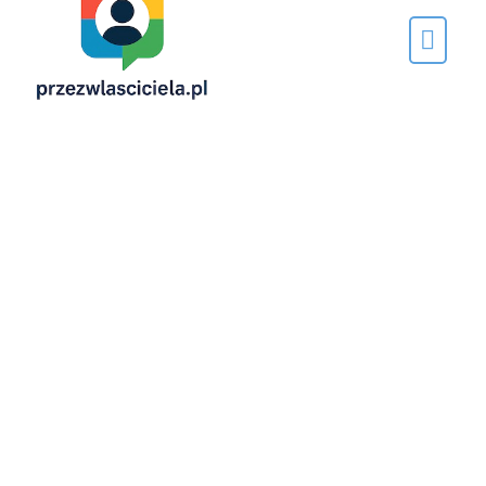
Napisane
przez…