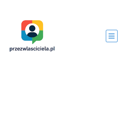
Napisane
przez…