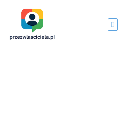
Napisane
przez…