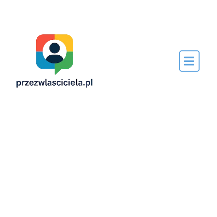
Napisane
przez…